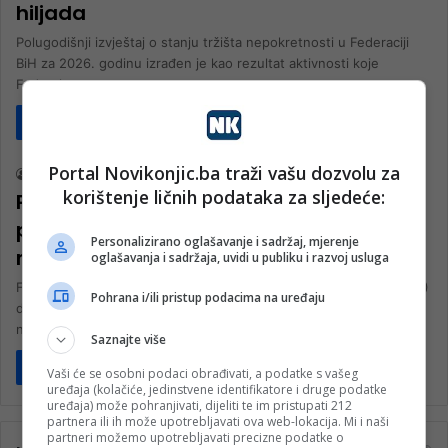
hiljada
Polugodišnji izvještaj o stanju tržišta nepokretnosti u Federaciji
BiH za 2026. godinu izrađen je kao rezultat aktivnosti koje
Federalna uprava…
Pročitaj više
Biznis
Portal Novikonjic.ba traži vašu dozvolu za
nk 2
18. Marta 2026.
korištenje ličnih podataka za sljedeće:
Prosječna cijena stana u FBiH u 2025.
porasla za 23 posto u odnosu na godinu
Personalizirano oglašavanje i sadržaj, mjerenje
ranije
oglašavanja i sadržaja, uvidi u publiku i razvoj usluga
Federalna uprava za geodetske i imovinsko-pravne poslove (FGU)
Pohrana i/ili pristup podacima na uređaju
danas je objavila da ukupan broj kupoprodajnih ugovora na tržištu
nekretnina u…
Saznajte više
Pročitaj više
Vaši će se osobni podaci obrađivati, a podatke s vašeg
uređaja (kolačiće, jedinstvene identifikatore i druge podatke
uređaja) može pohranjivati, dijeliti te im pristupati 212
partnera ili ih može upotrebljavati ova web-lokacija. Mi i naši
partneri možemo upotrebljavati precizne podatke o