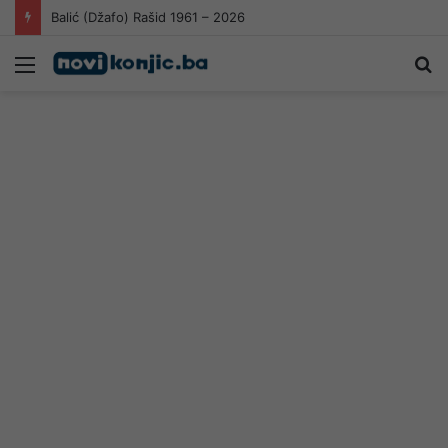
Balić (Džafo) Rašid 1961 – 2026
Meni
Pr