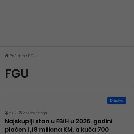
Početna
/
FGU
FGU
Društvo
nk 2
2 sedmice ago
Najskuplji stan u FBiH u 2026. godini
plaćen 1,18 miliona KM, a kuća 700