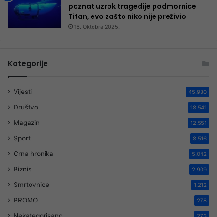
poznat uzrok tragedije podmornice
Titan, evo zašto niko nije preživio
16. Oktobra 2025.
Kategorije
Vijesti
45.980
Društvo
18.541
Magazin
12.551
Sport
8.516
Crna hronika
5.042
Biznis
2.909
Smrtovnice
1.212
PROMO
278
Nekategorisano
273