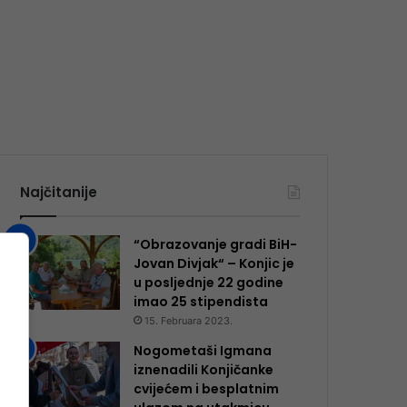
Najčitanije
“Obrazovanje gradi BiH-
Jovan Divjak“ – Konjic je
u posljednje 22 godine
imao 25 ​​stipendista
15. Februara 2023.
Nogometaši Igmana
iznenadili Konjičanke
cvijećem i besplatnim