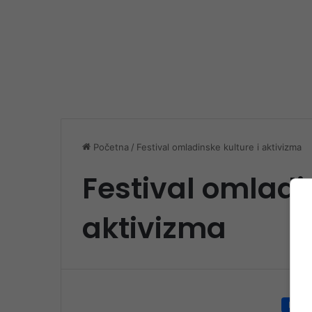
Početna
/
Festival omladinske kulture i aktivizma
Festival omladi
aktivizma
Društ