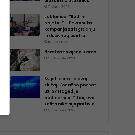
ulazom na utakmicu
7. Marta 2025.
Jablanica: “Budi mi
prijatelj” – Pokrenuta
kampanja za izgradnju
inkluzivnog centra!
9. Jula 2024.
Neretva zavijena u crno
13. Augusta 2024.
Svijet je pratio ovaj
slučaj: Konačno poznat
uzrok tragedije
podmornice Titan, evo
zašto niko nije preživio
16. Oktobra 2025.