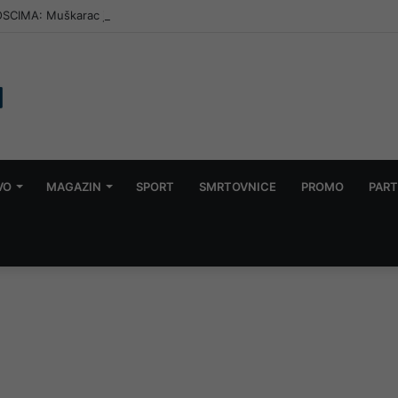
SCIMA: Muškarac jutros u Konjicu pokupovao sve primjerke “Dnevnog 
VO
MAGAZIN
SPORT
SMRTOVNICE
PROMO
PART