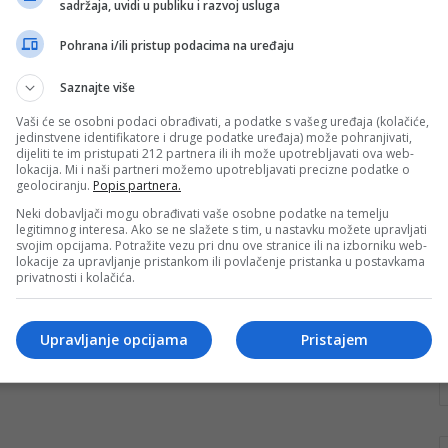
sadržaja, uvidi u publiku i razvoj usluga
nk 2
27. Augusta 2025.
Boje budućnosti i energija
Pohrana i/ili pristup podacima na uređaju
mladosti na slikarskoj radionici u
Saznajte više
Jablanici
Vaši će se osobni podaci obrađivati, a podatke s vašeg uređaja (kolačiće,
U toku održane slikarske radionice u Jablanici, mladi
jedinstvene identifikatore i druge podatke uređaja) može pohranjivati,
dijeliti te im pristupati 212 partnera ili ih može upotrebljavati ova web-
su imali priliku otvoreno razgovarati o temama koje se
lokacija. Mi i naši partneri možemo upotrebljavati precizne podatke o
tiču njihove budućnosti,…
geolociranju.
Popis partnera.
Neki dobavljači mogu obrađivati vaše osobne podatke na temelju
Pročitaj više
legitimnog interesa. Ako se ne slažete s tim, u nastavku možete upravljati
svojim opcijama. Potražite vezu pri dnu ove stranice ili na izborniku web-
lokacije za upravljanje pristankom ili povlačenje pristanka u postavkama
privatnosti i kolačića.
Upravljanje opcijama
Pristajem