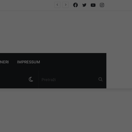
Facebook
Twitter
YouTube
Instagram
avaza”
NERI
IMPRESSUM
Switch
Pretraži
skin