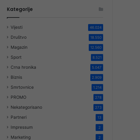
Kategorije
Vijesti
46.024
Društvo
18.550
Magazin
12.560
Sport
8.521
Crna hronika
5.047
Biznis
2.909
Smrtovnice
1.214
PROMO
278
Nekategorisano
273
Partneri
13
Impressum
2
Marketing
2