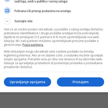
sadržaja, uvidi u publiku i razvoj usluga
pobijedila bolest: Ferida Jahić
darovala bubreg zetu i spasila
Pohrana i/ili pristup podacima na uređaju
mu život
Saznajte više
Kada bolest oduzme snagu, a dijaliza postane
Vaši će se osobni podaci obrađivati, a podatke s vašeg uređaja (kolačiće,
svakodnevica, čovjek se nađe pred pitanjem na koje
jedinstvene identifikatore i druge podatke uređaja) može pohranjivati,
nema lakog odgovora, ima li…
dijeliti te im pristupati 212 partnera ili ih može upotrebljavati ova web-
lokacija. Mi i naši partneri možemo upotrebljavati precizne podatke o
geolociranju.
Popis partnera.
Pročitaj više
Neki dobavljači mogu obrađivati vaše osobne podatke na temelju
legitimnog interesa. Ako se ne slažete s tim, u nastavku možete upravljati
svojim opcijama. Potražite vezu pri dnu ove stranice ili na izborniku web-
lokacije za upravljanje pristankom ili povlačenje pristanka u postavkama
privatnosti i kolačića.
Upravljanje opcijama
Pristajem