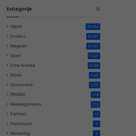
Kategorije
Vijesti
46.054
Društvo
18.557
Magazin
12.567
Sport
8.527
Crna hronika
5.049
Biznis
2.911
Smrtovnice
1.215
PROMO
278
Nekategorisano
273
Partneri
13
Impressum
2
Marketing
2