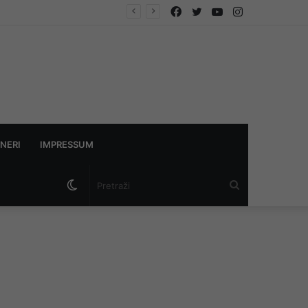
Facebook
Twitter
YouTube
Instagram
z struje
NERI
IMPRESSUM
Switch
Pretraži
skin