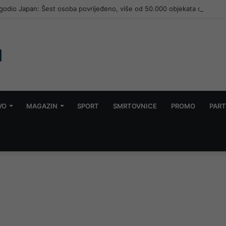
godio Japan: Šest osoba povrijeđeno, više od 50.000 objekata ostalo be
VO
MAGAZIN
SPORT
SMRTOVNICE
PROMO
PART