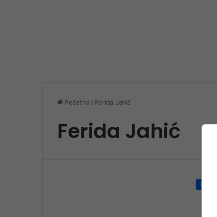
Početna
/
Ferida Jahić
Ferida Jahić
Društ