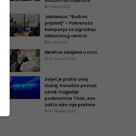
ulazom na utakmicu
7. Marta 2025.
Jablanica: “Budi mi
prijatelj” – Pokrenuta
kampanja za izgradnju
inkluzivnog centra!
9. Jula 2024.
Neretva zavijena u crno
13. Augusta 2024.
Svijet je pratio ovaj
slučaj: Konačno poznat
uzrok tragedije
podmornice Titan, evo
zašto niko nije preživio
16. Oktobra 2025.