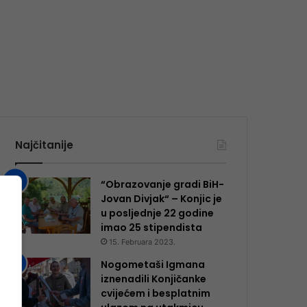
Najčitanije
“Obrazovanje gradi BiH-
Jovan Divjak“ – Konjic je
u posljednje 22 godine
imao 25 ​​stipendista
15. Februara 2023.
Nogometaši Igmana
iznenadili Konjičanke
cvijećem i besplatnim