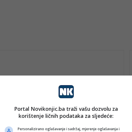
Portal Novikonjic.ba traži vašu dozvolu za
vo
korištenje ličnih podataka za sljedeće:
nk 2
10. Januara 2026.
Priča o ljudskosti koja je
Personalizirano oglašavanje i sadržaj, mjerenje oglašavanja i