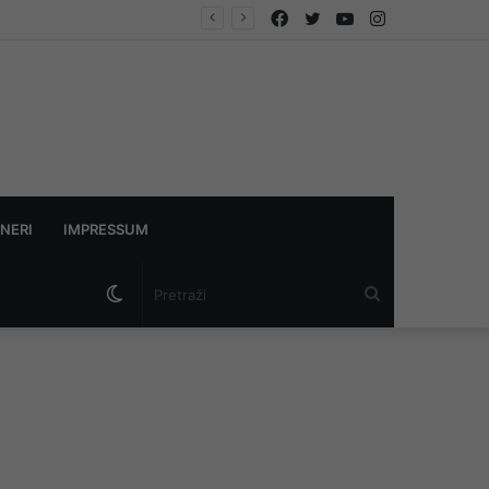
Facebook
Twitter
YouTube
Instagram
NERI
IMPRESSUM
Switch
Pretraži
skin