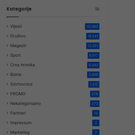
Kategorije
Vijesti
45.984
Društvo
18.541
Magazin
12.551
Sport
8.517
Crna hronika
5.043
Biznis
2.909
Smrtovnice
1.212
PROMO
278
Nekategorisano
273
Partneri
13
Impressum
2
Marketing
2