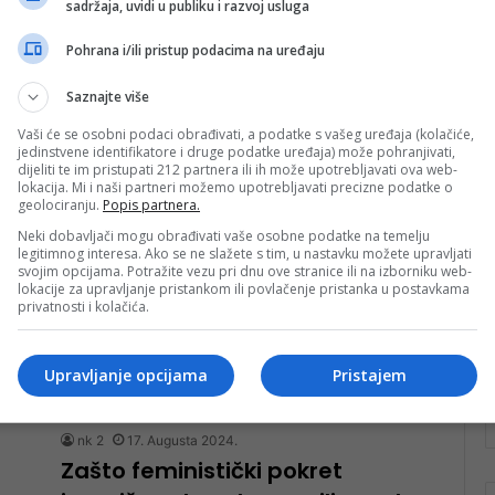
sadržaja, uvidi u publiku i razvoj usluga
tura posvećena ženama Mostar
Pohrana i/ili pristup podacima na uređaju
Inicijativa građanki/na Mostara u subotu, 28.marta
2026. godine, u okviru aktivnosti „Niti jedna žena
Saznajte više
nevidljiva – feministička turistička tura Mostara“…
Vaši će se osobni podaci obrađivati, a podatke s vašeg uređaja (kolačiće,
Pročitaj više
jedinstvene identifikatore i druge podatke uređaja) može pohranjivati,
vo
dijeliti te im pristupati 212 partnera ili ih može upotrebljavati ova web-
lokacija. Mi i naši partneri možemo upotrebljavati precizne podatke o
nk 2
19. Augusta 2024.
geolociranju.
Popis partnera.
Kad otac, majka i društvo stanu
Neki dobavljači mogu obrađivati vaše osobne podatke na temelju
legitimnog interesa. Ako se ne slažete s tim, u nastavku možete upravljati
na stranu silovatelja
svojim opcijama. Potražite vezu pri dnu ove stranice ili na izborniku web-
lokacije za upravljanje pristankom ili povlačenje pristanka u postavkama
Kako je moguće da seksualno zlostavljanje dijeteta
privatnosti i kolačića.
može biti tema koja ne interesuje roditelje, ali ni
rođake, ni prijatelje, bilo…
Upravljanje opcijama
Pristajem
Pročitaj više
vo
nk 2
17. Augusta 2024.
Zašto feministički pokret