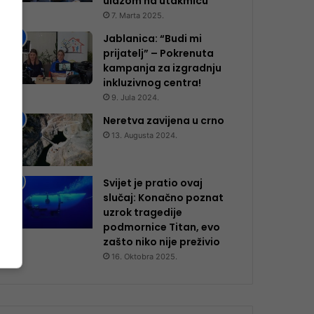
ulazom na utakmicu
7. Marta 2025.
Jablanica: “Budi mi
prijatelj” – Pokrenuta
kampanja za izgradnju
inkluzivnog centra!
9. Jula 2024.
Neretva zavijena u crno
13. Augusta 2024.
Svijet je pratio ovaj
slučaj: Konačno poznat
uzrok tragedije
podmornice Titan, evo
zašto niko nije preživio
16. Oktobra 2025.