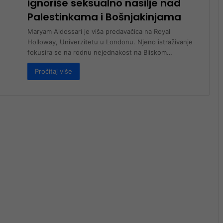
ignoriše seksualno nasilje nad
Palestinkama i Bošnjakinjama
Maryam Aldossari je viša predavačica na Royal
Holloway, Univerzitetu u Londonu. Njeno istraživanje
fokusira se na rodnu nejednakost na Bliskom…
Pročitaj više