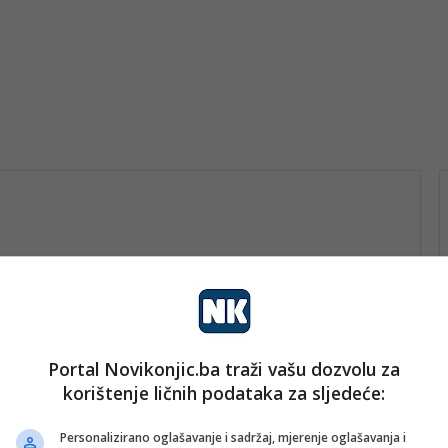
Portal Novikonjic.ba traži vašu dozvolu za
vo
korištenje ličnih podataka za sljedeće:
nk 2
29. Marta 2026.
Održana feministička turistička
Personalizirano oglašavanje i sadržaj, mjerenje oglašavanja i