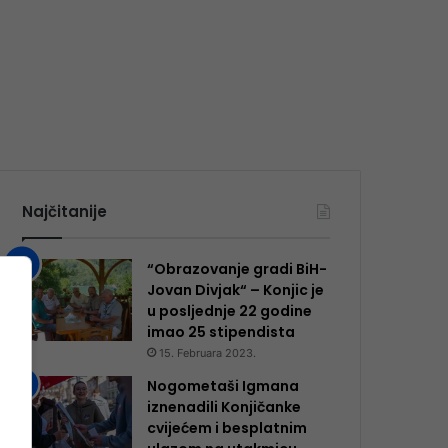
Najčitanije
“Obrazovanje gradi BiH-
Jovan Divjak“ – Konjic je
u posljednje 22 godine
imao 25 ​​stipendista
15. Februara 2023.
Nogometaši Igmana
iznenadili Konjičanke
cvijećem i besplatnim