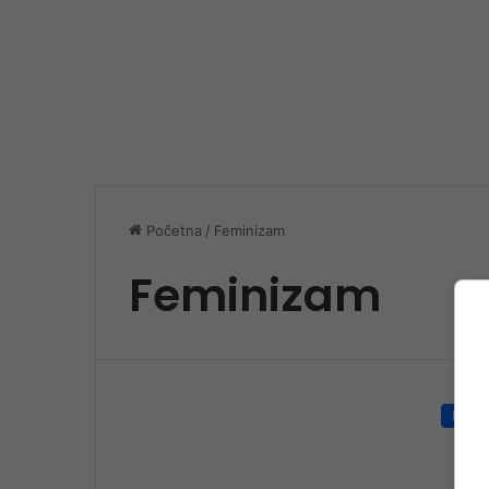
Početna
/
Feminizam
Feminizam
Društ