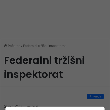
Početna
/
Federalni tržišni inspektorat
Federalni tržišni
inspektorat
Privreda
nk 2
24. Juna 2025.