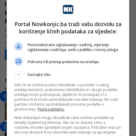
Inspektori u akciji: Krenule velike
kontrole u turizmu i ugostiteljstvu širom
FBiH
Portal Novikonjic.ba traži vašu dozvolu za
korištenje ličnih podataka za sljedeće:
Federalni tržišni inspektorat započeo je pojačane inspekcijske
nadzore u oblastima ugostiteljstva i turizma u Federaciji Bosne i
Hercegovine. Predmet pojačanih…
Personalizirano oglašavanje i sadržaj, mjerenje
oglašavanja i sadržaja, uvidi u publiku i razvoj usluga
Pročitaj više
Pohrana i/ili pristup podacima na uređaju
Saznajte više
Najčitanije
Vaši će se osobni podaci obrađivati, a podatke s vašeg
uređaja (kolačiće, jedinstvene identifikatore i druge podatke
uređaja) može pohranjivati, dijeliti te im pristupati 212
“Obrazovanje gradi BiH-Jovan Divjak“
partnera ili ih može upotrebljavati ova web-lokacija. Mi i naši
– Konjic je u posljednje 22 godine imao
partneri možemo upotrebljavati precizne podatke o
geolociranju.
Popis partnera.
25 ​​stipendista
15. Februara 2023.
Neki dobavljači mogu obrađivati vaše osobne podatke na
temelju legitimnog interesa. Ako se ne slažete s tim, u
Nogometaši Igmana iznenadili
nastavku možete upravljati svojim opcijama. Potražite vezu pri
dnu ove stranice ili na izborniku web-lokacije za upravljanje
Konjičanke cvijećem i besplatnim