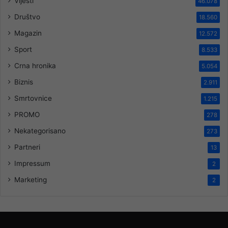
Vijesti
46.078
Društvo
18.560
Magazin
12.572
Sport
8.533
Crna hronika
5.054
Biznis
2.911
Smrtovnice
1.215
PROMO
278
Nekategorisano
273
Partneri
13
Impressum
2
Marketing
2