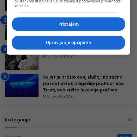
pristankom ili povlačenje pristanka u postavkama privatnosti i
ulazom na utakmicu
kolačića.
7. Marta 2025.
Jablanica: “Budi mi prijatelj” –
Pristajem
Pokrenuta kampanja za izgradnju
inkluzivnog centra!
9. Jula 2024.
Upravljanje opcijama
Neretva zavijena u crno
13. Augusta 2024.
Svijet je pratio ovaj slučaj: Konačno
poznat uzrok tragedije podmornice
Titan, evo zašto niko nije preživio
16. Oktobra 2025.
Kategorije