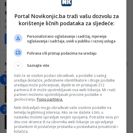
Izdata naredba: Obavezna evakuacija
stanovništva sa ugroženih područja
Portal Novikonjic.ba traži vašu dozvolu za
Na 3. vanrednoj sjednici održanoj danas, 8. oktobra 2024. godine
korištenje ličnih podataka za sljedeće:
Federalni štab civilne zaštite donio je naredbu. 1. Naređuje se…
Personalizirano oglašavanje i sadržaj, mjerenje
Pročitaj više
oglašavanja i sadržaja, uvidi u publiku i razvoj usluga
Pohrana i/ili pristup podacima na uređaju
Najčitanije
Saznajte više
Vaši će se osobni podaci obrađivati, a podatke s vašeg
uređaja (kolačiće, jedinstvene identifikatore i druge podatke
“Obrazovanje gradi BiH-Jovan Divjak“
uređaja) može pohranjivati, dijeliti te im pristupati 212
– Konjic je u posljednje 22 godine imao
partnera ili ih može upotrebljavati ova web-lokacija. Mi i naši
25 ​​stipendista
partneri možemo upotrebljavati precizne podatke o
geolociranju.
Popis partnera.
15. Februara 2023.
Neki dobavljači mogu obrađivati vaše osobne podatke na
Nogometaši Igmana iznenadili
temelju legitimnog interesa. Ako se ne slažete s tim, u
Konjičanke cvijećem i besplatnim
nastavku možete upravljati svojim opcijama. Potražite vezu pri
ulazom na utakmicu
dnu ove stranice ili na izborniku web-lokacije za upravljanje
pristankom ili povlačenje pristanka u postavkama privatnosti i
7. Marta 2025.
kolačića.