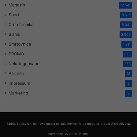
Magazin
12.541
Sport
8.515
Crna hronika
5.041
Biznis
2.909
Smrtovnice
1.211
PROMO
278
Nekategorisano
273
Partneri
13
Impressum
2
Marketing
2
Sadržaji objavljeni na news media portalu novikonjic.ba mogu se preuzeti isključivo uz
navođenje izvora sa linkom.