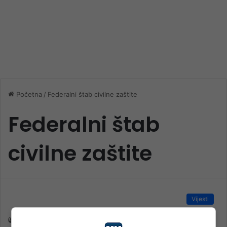
Početna
/
Federalni štab civilne zaštite
Federalni štab
civilne zaštite
Vijesti
rt nk
8. Oktobra 2024.