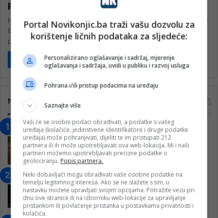
Parlamenta FBiH
Na sjednicama Zastupničkog i Doma naroda Parlamenta Federacije
Portal Novikonjic.ba traži vašu dozvolu za
Bosne i Hercegovine sve češće se mogu čuti zamjerke federalnih
korištenje ličnih podataka za sljedeće:
parlamentaraca zbog…
Personalizirano oglašavanje i sadržaj, mjerenje
Pročitaj više
oglašavanja i sadržaja, uvidi u publiku i razvoj usluga
Pohrana i/ili pristup podacima na uređaju
Najčitanije
Saznajte više
Vaši će se osobni podaci obrađivati, a podatke s vašeg
“Obrazovanje gradi BiH-Jovan Divjak“
uređaja (kolačiće, jedinstvene identifikatore i druge podatke
uređaja) može pohranjivati, dijeliti te im pristupati 212
– Konjic je u posljednje 22 godine imao
partnera ili ih može upotrebljavati ova web-lokacija. Mi i naši
25 ​​stipendista
partneri možemo upotrebljavati precizne podatke o
15. Februara 2023.
geolociranju.
Popis partnera.
Neki dobavljači mogu obrađivati vaše osobne podatke na
Nogometaši Igmana iznenadili
temelju legitimnog interesa. Ako se ne slažete s tim, u
Konjičanke cvijećem i besplatnim
nastavku možete upravljati svojim opcijama. Potražite vezu pri
ulazom na utakmicu
dnu ove stranice ili na izborniku web-lokacije za upravljanje
pristankom ili povlačenje pristanka u postavkama privatnosti i
7. Marta 2025.
kolačića.