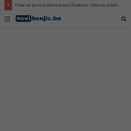
Požar se ponovo aktivirao kod Živašnice: Vatra se približila kućama, vatrogasci na terenu
Meni
Pr