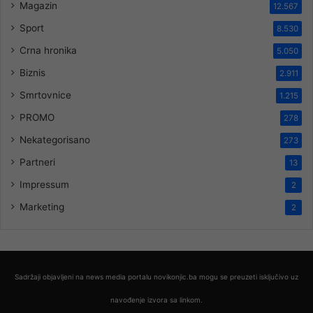
Magazin
12.567
Sport
8.530
Crna hronika
5.050
Biznis
2.911
Smrtovnice
1.215
PROMO
278
Nekategorisano
273
Partneri
13
Impressum
2
Marketing
2
Sadržaji objavljeni na news media portalu novikonjic.ba mogu se preuzeti isključivo uz
navođenje izvora sa linkom.