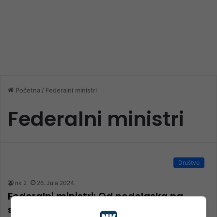
Početna
/
Federalni ministri
Federalni ministri
Društvo
nk 2
26. Jula 2024.
Federalni ministri: Od nedolaska na
sjednice do mrškanja članova