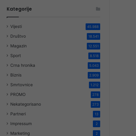
Kategorije
Vijesti
45.988
Društvo
18.541
Magazin
12.551
Sport
8.518
Crna hronika
5.043
Biznis
2.909
Smrtovnice
1.212
PROMO
278
Nekategorisano
273
Partneri
13
Impressum
2
Marketing
2