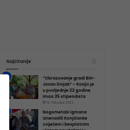
Najčitanije
“Obrazovanje gradi BiH-
Jovan Divjak“ – Konjic je
u posljednje 22 godine
imao 25 ​​stipendista
15. Februara 2023.
Nogometaši Igmana
iznenadili Konjičanke
cvijećem i besplatnim