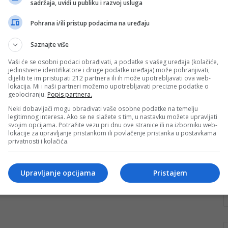
sadržaja, uvidi u publiku i razvoj usluga
može imati radnik sa 20 godina
staža i onaj sa dvije godine?
Pohrana i/ili pristup podacima na uređaju
Redakciji Faktora obratili su se čitaoci sa pitanjem
Saznajte više
kako je moguće da u privatnom sektoru uposlenik
koji ima recimo 20…
Vaši će se osobni podaci obrađivati, a podatke s vašeg uređaja (kolačiće,
jedinstvene identifikatore i druge podatke uređaja) može pohranjivati,
dijeliti te im pristupati 212 partnera ili ih može upotrebljavati ova web-
Pročitaj više
lokacija. Mi i naši partneri možemo upotrebljavati precizne podatke o
geolociranju.
Popis partnera.
Neki dobavljači mogu obrađivati vaše osobne podatke na temelju
legitimnog interesa. Ako se ne slažete s tim, u nastavku možete upravljati
svojim opcijama. Potražite vezu pri dnu ove stranice ili na izborniku web-
lokacije za upravljanje pristankom ili povlačenje pristanka u postavkama
privatnosti i kolačića.
Upravljanje opcijama
Pristajem