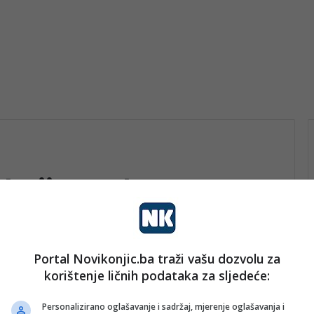
kcija rada
Portal Novikonjic.ba traži vašu dozvolu za
korištenje ličnih podataka za sljedeće:
vo
nk 2
20. Novembra 2023.
Da li isto godišnjeg odmora
Personalizirano oglašavanje i sadržaj, mjerenje oglašavanja i