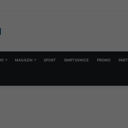
Radnici Željezare će se zatvoriti u pogone
VO
MAGAZIN
SPORT
SMRTOVNICE
PROMO
PART