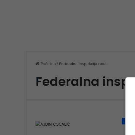
Početna
/
Federalna inspekcija rada
Federalna inspe
Društ