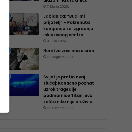
ulazom na utakmicu
7. Marta 2025.
Jablanica: “Budi mi
prijatelj” – Pokrenuta
kampanja za izgradnju
inkluzivnog centra!
9. Jula 2024.
Neretva zavijena u crno
13. Augusta 2024.
Svijet je pratio ovaj
slučaj: Konačno poznat
uzrok tragedije
podmornice Titan, evo
zašto niko nije preživio
16. Oktobra 2025.