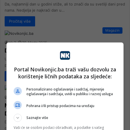
Da, najtamniji dan u godini stiže, ali to znači da su svetliji dani pred
nama. Nedjelja je najkraći dan u…
Pročitaj više
Magazin
nk 2
20. Marta 2025.
Danas počinje proljeće
U 10:01 sati danas, 20. marta, nam zvanično stiže proljeće, a
premda mnogi od nas početak ovog godišnjeg doba vežu…
Portal Novikonjic.ba traži vašu dozvolu za
korištenje ličnih podataka za sljedeće:
Pročitaj više
Magazin
Personalizirano oglašavanje i sadržaj, mjerenje
oglašavanja i sadržaja, uvidi u publiku i razvoj usluga
nk 2
22. Septembra 2024.
Mnogima omiljeno godišnje doba:
Pohrana i/ili pristup podacima na uređaju
Danas počela jesen
Saznajte više
Danas je službeno započela jesen, mnogima omiljeno godišnje
Vaši će se osobni podaci obrađivati, a podatke s vašeg
doba zbog živopisnih boja prirode, dužih noći, svima voljenih