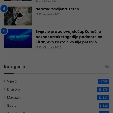
9. Jula 2024.
Neretva zavijena u crno
13. Augusta 2024.
Svijet je pratio ovaj slučaj: Konačno
poznat uzrok tragedije podmornice
Titan, evo zašto niko nije preživio
16. Oktobra 2025.
Kategorije
Vijesti
46.108
Društvo
18.576
Magazin
12.587
Sport
8.539