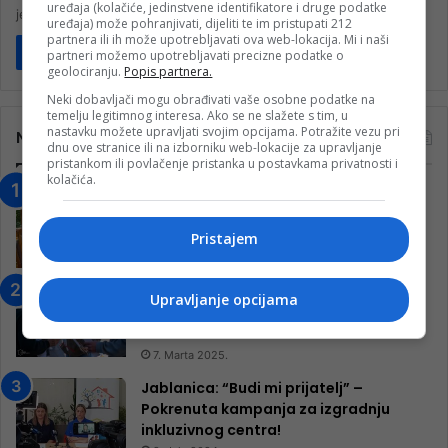
uređaja (kolačiće, jedinstvene identifikatore i druge podatke
jesenskih plodova poput…
uređaja) može pohranjivati, dijeliti te im pristupati 212
partnera ili ih može upotrebljavati ova web-lokacija. Mi i naši
Pročitaj više
partneri možemo upotrebljavati precizne podatke o
geolociranju.
Popis partnera.
Neki dobavljači mogu obrađivati vaše osobne podatke na
temelju legitimnog interesa. Ako se ne slažete s tim, u
nastavku možete upravljati svojim opcijama. Potražite vezu pri
Najčitanije
dnu ove stranice ili na izborniku web-lokacije za upravljanje
pristankom ili povlačenje pristanka u postavkama privatnosti i
kolačića.
“Obrazovanje gradi BiH-Jovan Divjak“
– Konjic je u posljednje 22 godine imao
25 ​​stipendista
Pristajem
15. Februara 2023.
Nogometaši Igmana iznenadili
Upravljanje opcijama
Konjičanke cvijećem i besplatnim
ulazom na utakmicu
7. Marta 2025.
Jablanica: “Budi mi prijatelj” –
Pokrenuta kampanja za izgradnju
inkluzivnog centra!