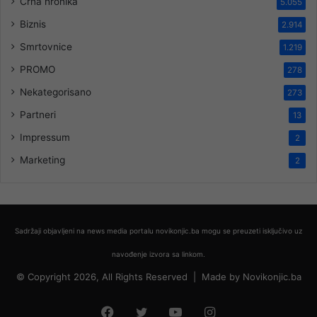
Crna hronika
5.055
Biznis
2.914
Smrtovnice
1.219
PROMO
278
Nekategorisano
273
Partneri
13
Impressum
2
Marketing
2
Sadržaji objavljeni na news media portalu novikonjic.ba mogu se preuzeti isključivo uz
navođenje izvora sa linkom.
© Copyright 2026, All Rights Reserved |
Made by
Novikonjic.ba
Facebook
Twitter
YouTube
Instagram