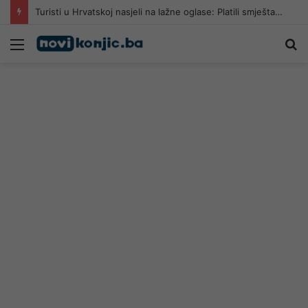
Turisti u Hrvatskoj nasjeli na lažne oglase: Platili smještaj, a apartmana nema
Meni
Pr