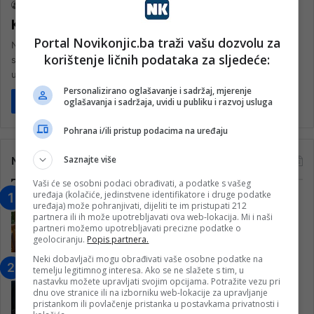
nk 2
7. Decembra 2024.
Kako se pripremiti za planinu?
Portal Novikonjic.ba traži vašu dozvolu za
Na planine često odlazimo puni samopouzdanja, ali moramo biti
korištenje ličnih podataka za sljedeće:
svjesni da planina može brzo promijeniti svoje karakteristike, čak i
u…
Personalizirano oglašavanje i sadržaj, mjerenje
Pročitaj više
oglašavanja i sadržaja, uvidi u publiku i razvoj usluga
Pohrana i/ili pristup podacima na uređaju
Saznajte više
Najčitanije
Vaši će se osobni podaci obrađivati, a podatke s vašeg
uređaja (kolačiće, jedinstvene identifikatore i druge podatke
“Obrazovanje gradi BiH-Jovan Divjak“
uređaja) može pohranjivati, dijeliti te im pristupati 212
– Konjic je u posljednje 22 godine imao
partnera ili ih može upotrebljavati ova web-lokacija. Mi i naši
partneri možemo upotrebljavati precizne podatke o
25 ​​stipendista
geolociranju.
Popis partnera.
15. Februara 2023.
Neki dobavljači mogu obrađivati vaše osobne podatke na
Nogometaši Igmana iznenadili
temelju legitimnog interesa. Ako se ne slažete s tim, u
nastavku možete upravljati svojim opcijama. Potražite vezu pri
Konjičanke cvijećem i besplatnim
dnu ove stranice ili na izborniku web-lokacije za upravljanje
ulazom na utakmicu
pristankom ili povlačenje pristanka u postavkama privatnosti i
7. Marta 2025.