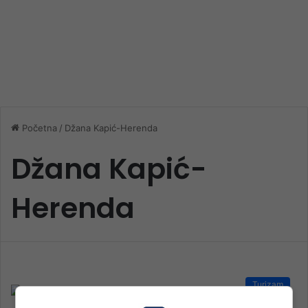
Početna
/
Džana Kapić-Herenda
Džana Kapić-
Herenda
Turizam