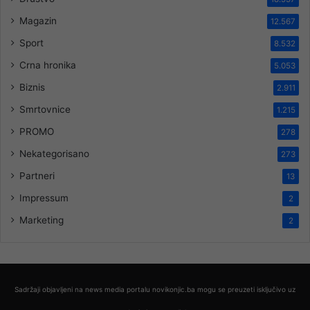
Magazin
12.567
Sport
8.532
Crna hronika
5.053
Biznis
2.911
Smrtovnice
1.215
PROMO
278
Nekategorisano
273
Partneri
13
Impressum
2
Marketing
2
Sadržaji objavljeni na news media portalu novikonjic.ba mogu se preuzeti isključivo uz