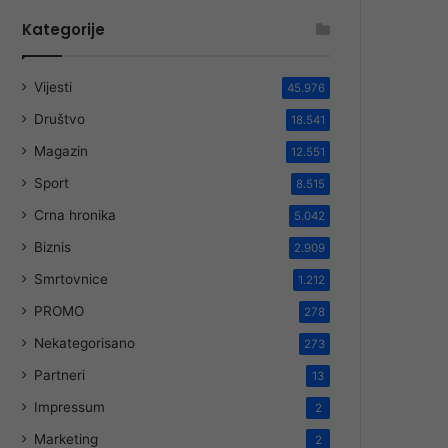
Kategorije
Vijesti
45.976
Društvo
18.541
Magazin
12.551
Sport
8.515
Crna hronika
5.042
Biznis
2.909
Smrtovnice
1.212
PROMO
278
Nekategorisano
273
Partneri
13
Impressum
2
Marketing
2