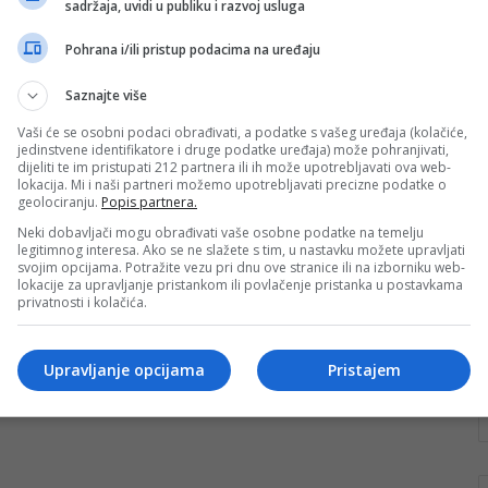
sadržaja, uvidi u publiku i razvoj usluga
oživjela bajke za naše najmlađe
Pohrana i/ili pristup podacima na uređaju
U Dječijem vrtiću “Zulejha Begeta” Konjic sedmica je
započela u znaku narodnih bajki, a posebnu čar ovom
Saznajte više
događaju dala je…
Vaši će se osobni podaci obrađivati, a podatke s vašeg uređaja (kolačiće,
Pročitaj više
jedinstvene identifikatore i druge podatke uređaja) može pohranjivati,
dijeliti te im pristupati 212 partnera ili ih može upotrebljavati ova web-
lokacija. Mi i naši partneri možemo upotrebljavati precizne podatke o
geolociranju.
Popis partnera.
Neki dobavljači mogu obrađivati vaše osobne podatke na temelju
legitimnog interesa. Ako se ne slažete s tim, u nastavku možete upravljati
svojim opcijama. Potražite vezu pri dnu ove stranice ili na izborniku web-
lokacije za upravljanje pristankom ili povlačenje pristanka u postavkama
privatnosti i kolačića.
Upravljanje opcijama
Pristajem