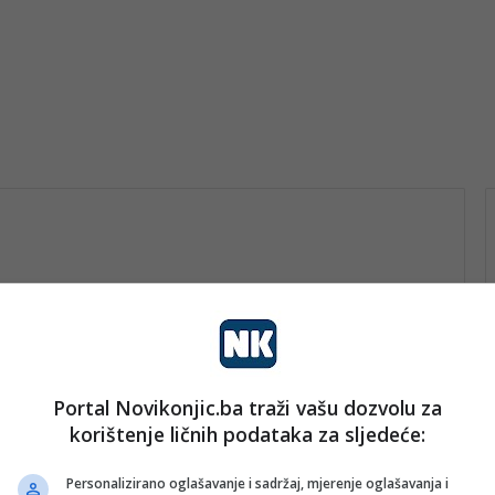
Portal Novikonjic.ba traži vašu dozvolu za
ti
korištenje ličnih podataka za sljedeće:
rt nk
11. Novembra 2024.
KONJIC Profesorica Čukle
Personalizirano oglašavanje i sadržaj, mjerenje oglašavanja i