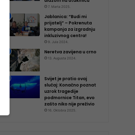
ulazom na utakmicu
7. Marta 2025.
Jablanica: “Budi mi
prijatelj” – Pokrenuta
kampanja za izgradnju
inkluzivnog centra!
9. Jula 2024.
Neretva zavijena u crno
13. Augusta 2024.
Svijet je pratio ovaj
slučaj: Konačno poznat
uzrok tragedije
podmornice Titan, evo
zašto niko nije preživio
16. Oktobra 2025.