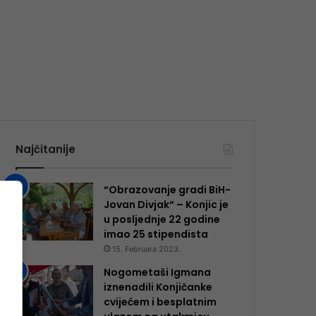
Najčitanije
“Obrazovanje gradi BiH-
Jovan Divjak“ – Konjic je
u posljednje 22 godine
imao 25 ​​stipendista
15. Februara 2023.
Nogometaši Igmana
iznenadili Konjičanke
cvijećem i besplatnim