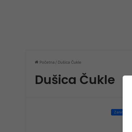
Početna
/
Dušica Čukle
Dušica Čukle
Zanimljivos