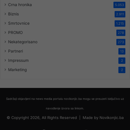
Crna hronika
5.053
Biznis
2.911
Smrtovnice
1.215
PROMO
278
Nekategorisano
273
Partneri
13
Impressum
2
Marketing
2
Sadržaji objavljeni na news media portalu novikonjic.ba mogu se preuzeti isključivo uz
navođenje izvora sa linkom.
© Copyright 2026, All Rights Reserved |
Made by
Novikonjic.ba