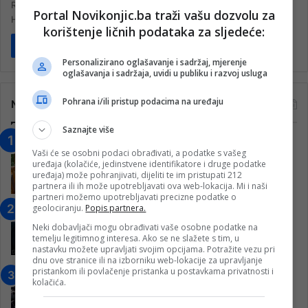
Rama su jedan od najljepših prirodnih dragulja Bosne i
Portal Novikonjic.ba traži vašu dozvolu za
Hercegovine, a svu…
korištenje ličnih podataka za sljedeće:
Pročitaj više
Personalizirano oglašavanje i sadržaj, mjerenje
oglašavanja i sadržaja, uvidi u publiku i razvoj usluga
Pohrana i/ili pristup podacima na uređaju
Najčitanije
Saznajte više
“Obrazovanje gradi BiH-Jovan Divjak“
Vaši će se osobni podaci obrađivati, a podatke s vašeg
– Konjic je u posljednje 22 godine imao
uređaja (kolačiće, jedinstvene identifikatore i druge podatke
25 ​​stipendista
uređaja) može pohranjivati, dijeliti te im pristupati 212
partnera ili ih može upotrebljavati ova web-lokacija. Mi i naši
15. Februara 2023.
partneri možemo upotrebljavati precizne podatke o
geolociranju.
Popis partnera.
Nogometaši Igmana iznenadili
Konjičanke cvijećem i besplatnim
Neki dobavljači mogu obrađivati vaše osobne podatke na
ulazom na utakmicu
temelju legitimnog interesa. Ako se ne slažete s tim, u
nastavku možete upravljati svojim opcijama. Potražite vezu pri
7. Marta 2025.
dnu ove stranice ili na izborniku web-lokacije za upravljanje
pristankom ili povlačenje pristanka u postavkama privatnosti i
Jablanica: “Budi mi prijatelj” –
kolačića.
Pokrenuta kampanja za izgradnju
inkluzivnog centra!