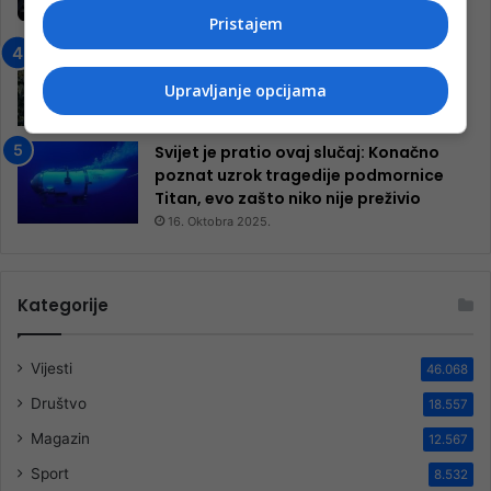
9. Jula 2024.
Pristajem
Neretva zavijena u crno
13. Augusta 2024.
Upravljanje opcijama
Svijet je pratio ovaj slučaj: Konačno
poznat uzrok tragedije podmornice
Titan, evo zašto niko nije preživio
16. Oktobra 2025.
Kategorije
Vijesti
46.068
Društvo
18.557
Magazin
12.567
Sport
8.532