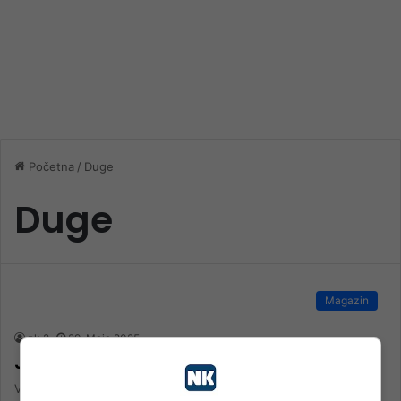
Početna
/
Duge
Duge
Magazin
nk 2
29. Maja 2025.
Jeste li čuli za vodopade Duge?
Vodopadi Duge, smješteni u istoimenom naselju u općini Prozor-