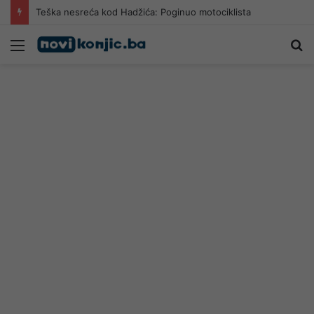
Teška nesreća kod Hadžića: Poginuo motociklista
Meni
Pr