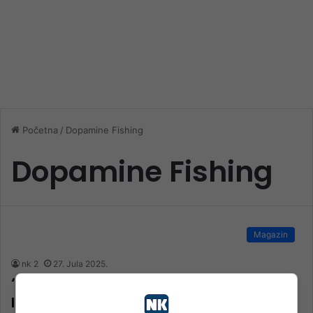
Početna
/
Dopamine Fishing
Dopamine Fishing
Magazin
nk 2
27. Jula 2025.
‘Akcija’ u Neretvi: Pogledajte kako zmija
lovi svoj plijen