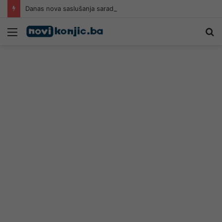
Danas nova saslušanja saradnika Memorijalnog centra Srebrenica
Meni
Pr