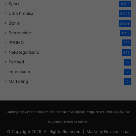
Sport
8.518
Crna hronika
5.043
Biznis
2.909
Smrtovnice
1.212
PROMO
278
Nekategorisano
273
Partneri
13
Impressum
2
Marketing
2
Sadržaji objavljeni na news media portalu novikonjic.ba mogu se preuzeti isključivo uz
navođenje izvora sa linkom.
© Copyright 2026, All Rights Reserved |
Made by
Novikonjic.ba