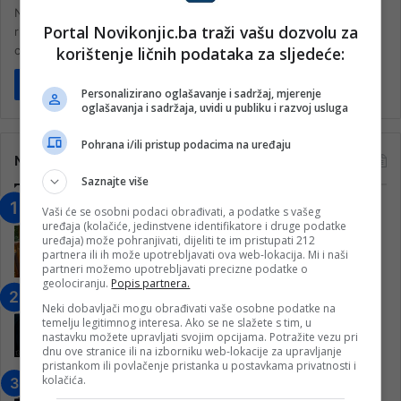
Na TikTok profilu Dopamine Fishing pojavio se video snimljen na
Portal Novikonjic.ba traži vašu dozvolu za
rijeci Neretvi, koji prikazuje izvanrednu scenu prirode u akciji. U
korištenje ličnih podataka za sljedeće:
centru pažnje…
Pročitaj više
Personalizirano oglašavanje i sadržaj, mjerenje
oglašavanja i sadržaja, uvidi u publiku i razvoj usluga
Pohrana i/ili pristup podacima na uređaju
Najčitanije
Saznajte više
“Obrazovanje gradi BiH-Jovan Divjak“
Vaši će se osobni podaci obrađivati, a podatke s vašeg
uređaja (kolačiće, jedinstvene identifikatore i druge podatke
– Konjic je u posljednje 22 godine imao
uređaja) može pohranjivati, dijeliti te im pristupati 212
25 ​​stipendista
partnera ili ih može upotrebljavati ova web-lokacija. Mi i naši
partneri možemo upotrebljavati precizne podatke o
15. Februara 2023.
geolociranju.
Popis partnera.
Nogometaši Igmana iznenadili
Neki dobavljači mogu obrađivati vaše osobne podatke na
Konjičanke cvijećem i besplatnim
temelju legitimnog interesa. Ako se ne slažete s tim, u
ulazom na utakmicu
nastavku možete upravljati svojim opcijama. Potražite vezu pri
dnu ove stranice ili na izborniku web-lokacije za upravljanje
7. Marta 2025.
pristankom ili povlačenje pristanka u postavkama privatnosti i
kolačića.
Jablanica: “Budi mi prijatelj” –