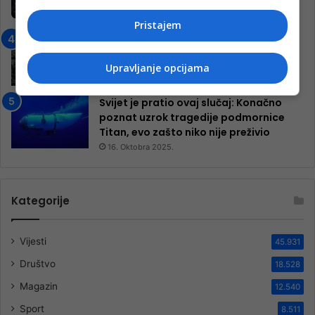
inkluzivnog centra!
9. Jula 2024.
Pristajem
Neretva zavijena u crno
13. Augusta 2024.
Upravljanje opcijama
Svijet je pratio ovaj slučaj: Konačno
poznat uzrok tragedije podmornice
Titan, evo zašto niko nije preživio
16. Oktobra 2025.
Kategorije
Vijesti
45.931
Društvo
18.528
Magazin
12.540
Sport
8.511