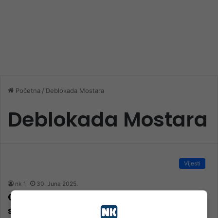
Početna
/
Deblokada Mostara
Deblokada Mostara
Vijesti
nk 1
30. Juna 2025.
Godišnjica Deblokade: Akcija koja je
spasila Mostar