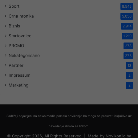
Sport
8.545
Crna hronika
5.056
Biznis
2.914
Smrtovnice
1.219
PROMO
278
Nekategorisano
273
Partneri
13
Impressum
2
Marketing
2
Sadržaji objavljeni na news media portalu novikonjic.ba mogu se preuzeti isključivo uz
navođenje izvora sa linkom.
© Copyright 2026, All Rights Reserved |
Made by
Novikonjic.ba