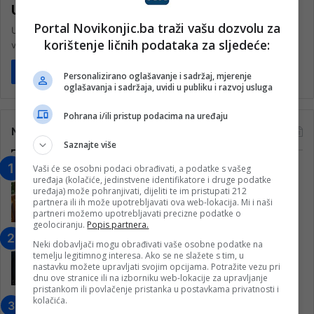
U Mostaru sutra Dan žalosti
Portal Novikonjic.ba traži vašu dozvolu za
U povodu tragične smrti tri osobe u prometnoj nesreći proteklog
korištenje ličnih podataka za sljedeće:
vikenda, Grad Mostar će u ponedjeljak 2. lipnja 2025. godine…
Pročitaj više
Personalizirano oglašavanje i sadržaj, mjerenje
oglašavanja i sadržaja, uvidi u publiku i razvoj usluga
Pohrana i/ili pristup podacima na uređaju
Najčitanije
Saznajte više
Vaši će se osobni podaci obrađivati, a podatke s vašeg
“Obrazovanje gradi BiH-Jovan Divjak“
uređaja (kolačiće, jedinstvene identifikatore i druge podatke
– Konjic je u posljednje 22 godine imao
uređaja) može pohranjivati, dijeliti te im pristupati 212
25 ​​stipendista
partnera ili ih može upotrebljavati ova web-lokacija. Mi i naši
partneri možemo upotrebljavati precizne podatke o
15. Februara 2023.
geolociranju.
Popis partnera.
Nogometaši Igmana iznenadili
Neki dobavljači mogu obrađivati vaše osobne podatke na
Konjičanke cvijećem i besplatnim
temelju legitimnog interesa. Ako se ne slažete s tim, u
nastavku možete upravljati svojim opcijama. Potražite vezu pri
ulazom na utakmicu
dnu ove stranice ili na izborniku web-lokacije za upravljanje
7. Marta 2025.
pristankom ili povlačenje pristanka u postavkama privatnosti i
kolačića.
Jablanica: “Budi mi prijatelj” –