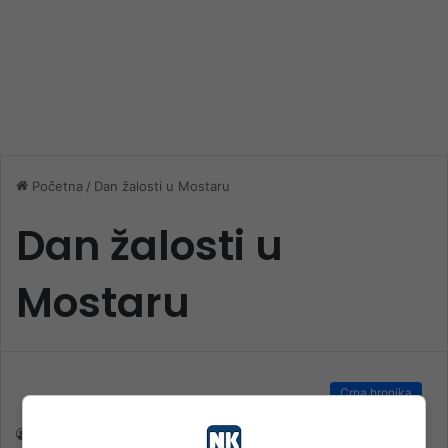
Početna
/
Dan žalosti u Mostaru
Dan žalosti u
Mostaru
Crna hronika
nk 1
1. Juna 2025.