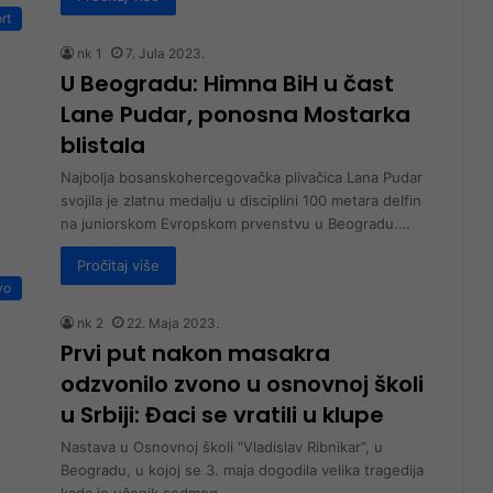
rt
nk 1
7. Jula 2023.
U Beogradu: Himna BiH u čast
Lane Pudar, ponosna Mostarka
blistala
Najbolja bosanskohercegovačka plivačica Lana Pudar
svojila je zlatnu medalju u disciplini 100 metara delfin
na juniorskom Evropskom prvenstvu u Beogradu.…
Pročitaj više
vo
nk 2
22. Maja 2023.
Prvi put nakon masakra
odzvonilo zvono u osnovnoj školi
u Srbiji: Đaci se vratili u klupe
Nastava u Osnovnoj školi “Vladislav Ribnikar”, u
Beogradu, u kojoj se 3. maja dogodila velika tragedija
kada je učenik sedmog…