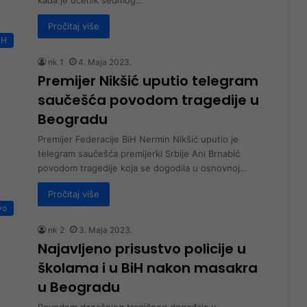
Pročitaj više
iH
nk 1
4. Maja 2023.
Premijer Nikšić uputio telegram
saučešća povodom tragedije u
Beogradu
Premijer Federacije BiH Nermin Nikšić uputio je
telegram saučešća premijerki Srbije Ani Brnabić
povodom tragedije koja se dogodila u osnovnoj…
Pročitaj više
vo
nk 2
3. Maja 2023.
Najavljeno prisustvo policije u
školama i u BiH nakon masakra
u Beogradu
Povodom današnjeg tragičnog događaja u