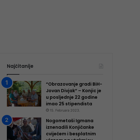
Najčitanije
“Obrazovanje gradi BiH-
Jovan Divjak“ – Konjic je
u posljednje 22 godine
imao 25 ​​stipendista
15. Februara 2023.
Nogometaši Igmana
iznenadili Konjičanke
cvijećem i besplatnim