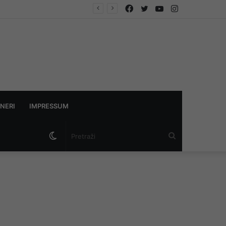
Facebook
Twitter
YouTube
Instagram
NERI
IMPRESSUM
Switch
Pretraži
skin