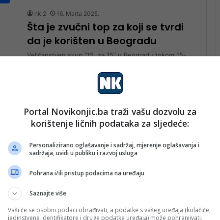
nk 2
16. Marta 2025.
Šta je zvučni top za koji se tvrdi
da je korišten u Beogradu
Veličanstven skup “15. za 15” u Beogradu tokom 15-
minutne tišine u jednom trenutku je prekinula snažna
buka koja je uznemirila…
Pročitaj više
ka
Portal Novikonjic.ba traži vašu dozvolu za
nk 2
20. Decembra 2024.
korištenje ličnih podataka za sljedeće:
Roditeljima Koste Kecmanovića
prijeti dug zatvor
Personalizirano oglašavanje i sadržaj, mjerenje oglašavanja i
sadržaja, uvidi u publiku i razvoj usluga
Nakon što su izvedeni dokazi, saslušani oštećeni,
kao i svjedoci, sudija Višeg suda u Beogradu zakazala
Pohrana i/ili pristup podacima na uređaju
je za danas završne…
Saznajte više
Pročitaj više
Vaši će se osobni podaci obrađivati, a podatke s vašeg uređaja (kolačiće,
rt
jedinstvene identifikatore i druge podatke uređaja) može pohranjivati,