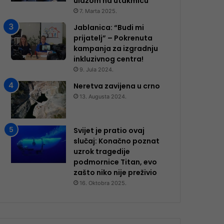
ulazom na utakmicu
7. Marta 2025.
Jablanica: “Budi mi
prijatelj” – Pokrenuta
kampanja za izgradnju
inkluzivnog centra!
9. Jula 2024.
Neretva zavijena u crno
13. Augusta 2024.
Svijet je pratio ovaj
slučaj: Konačno poznat
uzrok tragedije
podmornice Titan, evo
zašto niko nije preživio
16. Oktobra 2025.