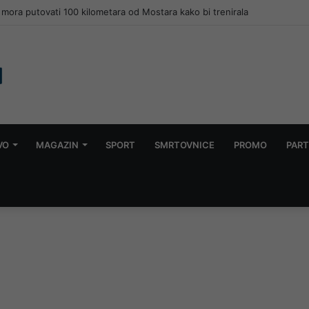
čekao kišu, nakon paklenih dana stiglo kratko osvježenje
VO
MAGAZIN
SPORT
SMRTOVNICE
PROMO
PART