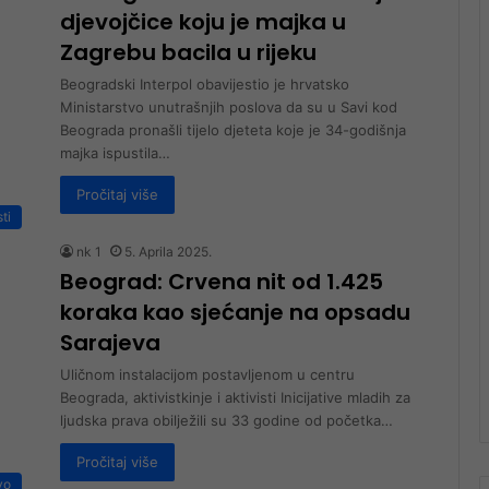
djevojčice koju je majka u
Zagrebu bacila u rijeku
Beogradski Interpol obavijestio je hrvatsko
Ministarstvo unutrašnjih poslova da su u Savi kod
Beograda pronašli tijelo djeteta koje je 34-godišnja
majka ispustila…
Pročitaj više
sti
nk 1
5. Aprila 2025.
Beograd: Crvena nit od 1.425
koraka kao sjećanje na opsadu
Sarajeva
Uličnom instalacijom postavljenom u centru
Beograda, aktivistkinje i aktivisti Inicijative mladih za
ljudska prava obilježili su 33 godine od početka…
Pročitaj više
vo