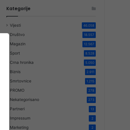
Kategorije
Vijesti
46.058
Društvo
18.557
Magazin
12.567
Sport
8.528
Crna hronika
5.050
Biznis
2.911
Smrtovnice
1.215
PROMO
278
Nekategorisano
273
Partneri
13
Impressum
2
Marketing
2