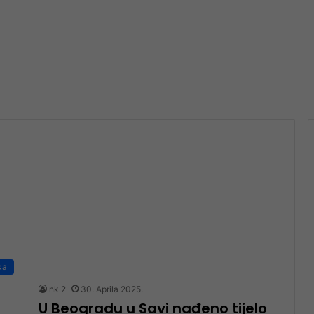
ka
nk 2
30. Aprila 2025.
U Beogradu u Savi nađeno tijelo