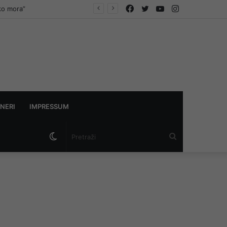
Facebook
Twitter
YouTube
Instagram
ko mora”
NERI
IMPRESSUM
Switch
Pretraži
skin