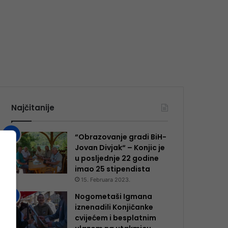
Najčitanije
“Obrazovanje gradi BiH-
Jovan Divjak“ – Konjic je
u posljednje 22 godine
imao 25 ​​stipendista
15. Februara 2023.
Nogometaši Igmana
iznenadili Konjičanke
cvijećem i besplatnim