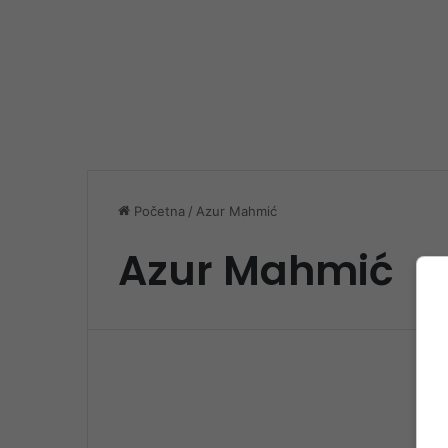
Početna
/
Azur Mahmić
Azur Mahmić
Spo