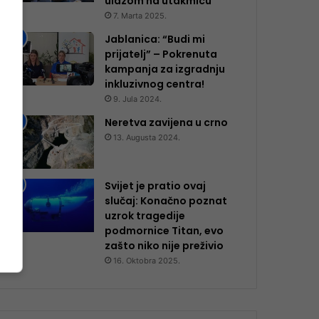
ulazom na utakmicu
7. Marta 2025.
Jablanica: “Budi mi
prijatelj” – Pokrenuta
kampanja za izgradnju
inkluzivnog centra!
9. Jula 2024.
Neretva zavijena u crno
13. Augusta 2024.
Svijet je pratio ovaj
slučaj: Konačno poznat
uzrok tragedije
podmornice Titan, evo
zašto niko nije preživio
16. Oktobra 2025.