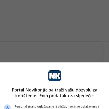
Portal Novikonjic.ba traži vašu dozvolu za
rt
korištenje ličnih podataka za sljedeće:
nk 1
16. Jula 2023.
Azur Mahmić: Volio bih da
Personalizirano oglašavanje i sadržaj, mjerenje oglašavanja i