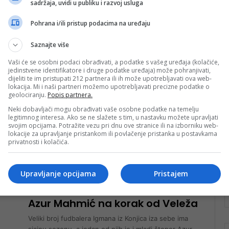
sadržaja, uvidi u publiku i razvoj usluga
budemo prvaci
Pohrana i/ili pristup podacima na uređaju
Azur Mahmić, koji je otprilike prije mjesec dana
pojačao redove FK Velež, govorio je za zvaničnu
Saznajte više
klupsku televiziju mostarskog kluba…
Vaši će se osobni podaci obrađivati, a podatke s vašeg uređaja (kolačiće,
Pročitaj više
jedinstvene identifikatore i druge podatke uređaja) može pohranjivati,
rt
dijeliti te im pristupati 212 partnera ili ih može upotrebljavati ova web-
lokacija. Mi i naši partneri možemo upotrebljavati precizne podatke o
nk 1
20. Juna 2023.
geolociranju.
Popis partnera.
Azur Mahmić novi igrač Veleža
Neki dobavljači mogu obrađivati vaše osobne podatke na temelju
legitimnog interesa. Ako se ne slažete s tim, u nastavku možete upravljati
Azur Mahmić doskorašnji igrač Igmana iz Konjica novi
svojim opcijama. Potražite vezu pri dnu ove stranice ili na izborniku web-
je fudbaler Veleža. U prisustvu direktora FK Velež
lokacije za upravljanje pristankom ili povlačenje pristanka u postavkama
privatnosti i kolačića.
Sanjina Alagića, danas je…
Pročitaj više
Upravljanje opcijama
Pristajem
rt
nk 1
15. Juna 2023.
Azur Mahmić na korak od Veleža
Veliki broj fudbalera Igmana iz Konjica iza sebe ima
sjajnu sezonu, a jedan od njih je i mladi štoper Azur…