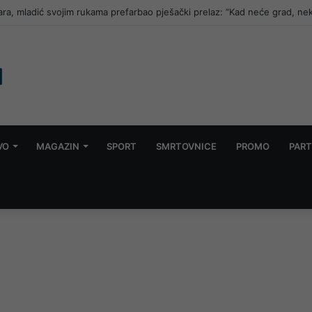
ara, mladić svojim rukama prefarbao pješački prelaz: “Kad neće grad, ne
VO
MAGAZIN
SPORT
SMRTOVNICE
PROMO
PART