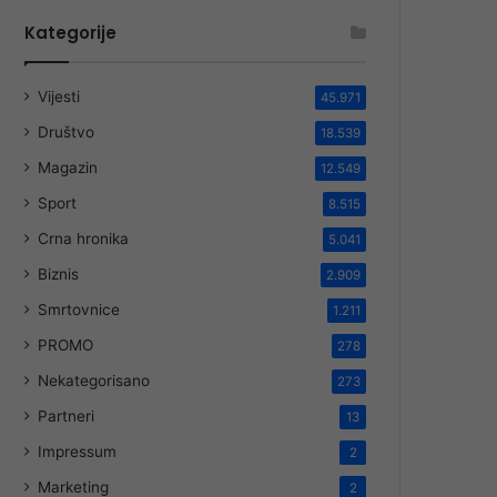
Kategorije
Vijesti
45.971
Društvo
18.539
Magazin
12.549
Sport
8.515
Crna hronika
5.041
Biznis
2.909
Smrtovnice
1.211
PROMO
278
Nekategorisano
273
Partneri
13
Impressum
2
Marketing
2