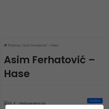
Početna
/
Asim Ferhatović – Hase
Asim Ferhatović –
Hase
Društvo