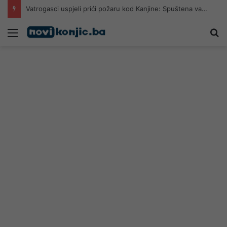
Vatrogasci uspjeli prići požaru kod Kanjine: Spuštena vatrogasna linija, borba s vatrom i dalje traje
Meni
Pr