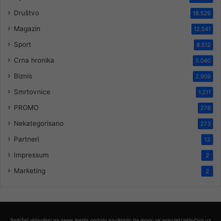
Društvo
18.529
Magazin
12.541
Sport
8.512
Crna hronika
5.040
Biznis
2.909
Smrtovnice
1.211
PROMO
278
Nekategorisano
273
Partneri
13
Impressum
2
Marketing
2
Sadržaji objavljeni na news media portalu novikonjic.ba mogu se preuzeti isključivo uz