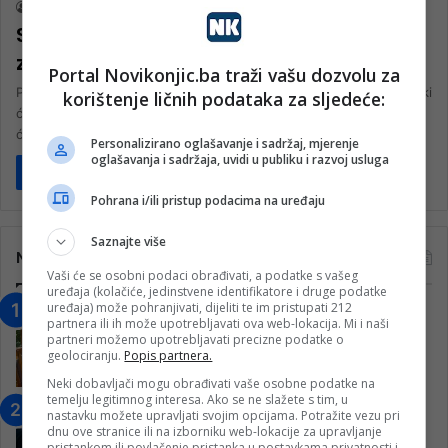
nk 2
7. Juna 2024.
Sarajevski ćevapi će uskoro biti
zaštićeni kao brend
Portal Novikonjic.ba traži vašu dozvolu za
Prošle godine pokrenuta je procedura kako bi se zaštitili sarajevski
korištenje ličnih podataka za sljedeće:
ćevapi kao brend. Inicijativu je pokrenulo Udruženje sarajevskih
ćevabdžija, a…
Personalizirano oglašavanje i sadržaj, mjerenje
oglašavanja i sadržaja, uvidi u publiku i razvoj usluga
Pročitaj više
Pohrana i/ili pristup podacima na uređaju
Saznajte više
Najčitanije
Vaši će se osobni podaci obrađivati, a podatke s vašeg
uređaja (kolačiće, jedinstvene identifikatore i druge podatke
uređaja) može pohranjivati, dijeliti te im pristupati 212
“Obrazovanje gradi BiH-Jovan Divjak“
partnera ili ih može upotrebljavati ova web-lokacija. Mi i naši
– Konjic je u posljednje 22 godine imao
partneri možemo upotrebljavati precizne podatke o
geolociranju.
Popis partnera.
25 ​​stipendista
15. Februara 2023.
Neki dobavljači mogu obrađivati vaše osobne podatke na
temelju legitimnog interesa. Ako se ne slažete s tim, u
Nogometaši Igmana iznenadili
nastavku možete upravljati svojim opcijama. Potražite vezu pri
Konjičanke cvijećem i besplatnim
dnu ove stranice ili na izborniku web-lokacije za upravljanje
pristankom ili povlačenje pristanka u postavkama privatnosti i