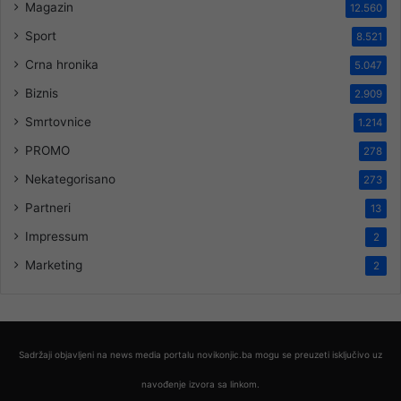
Magazin
12.560
Sport
8.521
Crna hronika
5.047
Biznis
2.909
Smrtovnice
1.214
PROMO
278
Nekategorisano
273
Partneri
13
Impressum
2
Marketing
2
Sadržaji objavljeni na news media portalu novikonjic.ba mogu se preuzeti isključivo uz
navođenje izvora sa linkom.