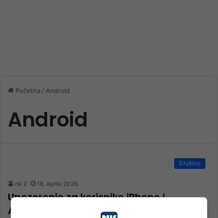
Početna
/
Android
Android
Društvo
nk 2
18. Aprila 2026.
Upozorenje za korisnike iPhone i
Androida da ne instalirajte OVE