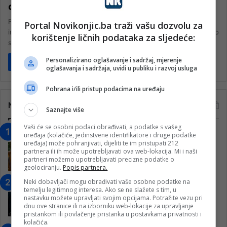
aplikacije
FBI je zvanično upozorio američke građane da prestanu s
Portal Novikonjic.ba traži vašu dozvolu za
instaliranjem pojedinih aplikacija. U novoj objavi FBI ističe „rizike po
korištenje ličnih podataka za sljedeće:
sigurnost…
Personalizirano oglašavanje i sadržaj, mjerenje
Pročitaj više
oglašavanja i sadržaja, uvidi u publiku i razvoj usluga
Pohrana i/ili pristup podacima na uređaju
Najčitanije
Saznajte više
Vaši će se osobni podaci obrađivati, a podatke s vašeg
“Obrazovanje gradi BiH-Jovan Divjak“
uređaja (kolačiće, jedinstvene identifikatore i druge podatke
uređaja) može pohranjivati, dijeliti te im pristupati 212
– Konjic je u posljednje 22 godine imao
partnera ili ih može upotrebljavati ova web-lokacija. Mi i naši
25 ​​stipendista
partneri možemo upotrebljavati precizne podatke o
15. Februara 2023.
geolociranju.
Popis partnera.
Neki dobavljači mogu obrađivati vaše osobne podatke na
Nogometaši Igmana iznenadili
temelju legitimnog interesa. Ako se ne slažete s tim, u
Konjičanke cvijećem i besplatnim
nastavku možete upravljati svojim opcijama. Potražite vezu pri
ulazom na utakmicu
dnu ove stranice ili na izborniku web-lokacije za upravljanje
pristankom ili povlačenje pristanka u postavkama privatnosti i
7. Marta 2025.
kolačića.