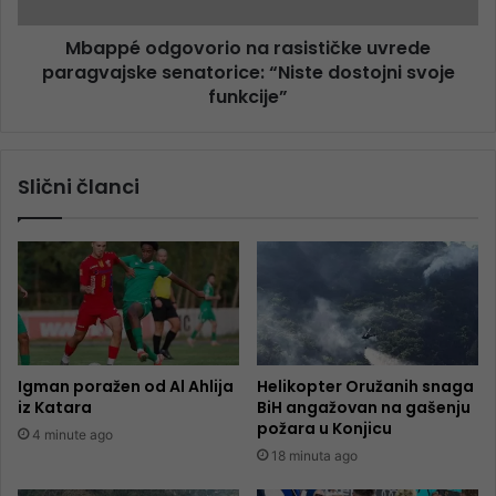
Mbappé odgovorio na rasističke uvrede
paragvajske senatorice: “Niste dostojni svoje
funkcije”
Slični članci
Igman poražen od Al Ahlija
Helikopter Oružanih snaga
iz Katara
BiH angažovan na gašenju
požara u Konjicu
4 minute ago
18 minuta ago