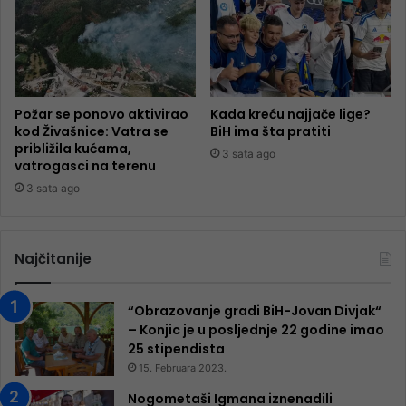
Požar se ponovo aktivirao
Kada kreću najjače lige?
kod Živašnice: Vatra se
BiH ima šta pratiti
približila kućama,
3 sata ago
vatrogasci na terenu
3 sata ago
Najčitanije
“Obrazovanje gradi BiH-Jovan Divjak“
– Konjic je u posljednje 22 godine imao
25 ​​stipendista
15. Februara 2023.
Nogometaši Igmana iznenadili