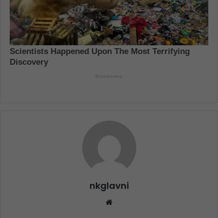
nkglavni
Website