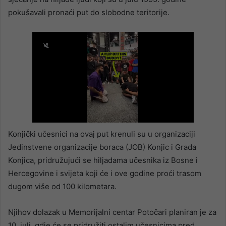
pokušavali pronaći put do slobodne teritorije.
Konjički učesnici na ovaj put krenuli su u organizaciji
Jedinstvene organizacije boraca (JOB) Konjic i Grada
Konjica, pridružujući se hiljadama učesnika iz Bosne i
Hercegovine i svijeta koji će i ove godine proći trasom
dugom više od 100 kilometara.
Njihov dolazak u Memorijalni centar Potočari planiran je za
10. juli, gdje će se pridružiti ostalim učesnicima pred