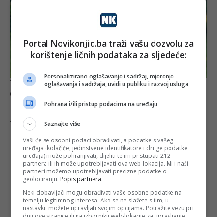
Portal Novikonjic.ba traži vašu dozvolu za
korištenje ličnih podataka za sljedeće:
Personalizirano oglašavanje i sadržaj, mjerenje
oglašavanja i sadržaja, uvidi u publiku i razvoj usluga
Pohrana i/ili pristup podacima na uređaju
Saznajte više
Vaši će se osobni podaci obrađivati, a podatke s vašeg
uređaja (kolačiće, jedinstvene identifikatore i druge podatke
uređaja) može pohranjivati, dijeliti te im pristupati 212
partnera ili ih može upotrebljavati ova web-lokacija. Mi i naši
partneri možemo upotrebljavati precizne podatke o
geolociranju.
Popis partnera.
Neki dobavljači mogu obrađivati vaše osobne podatke na
temelju legitimnog interesa. Ako se ne slažete s tim, u
nastavku možete upravljati svojim opcijama. Potražite vezu pri
dnu ove stranice ili na izborniku web-lokacije za upravljanje