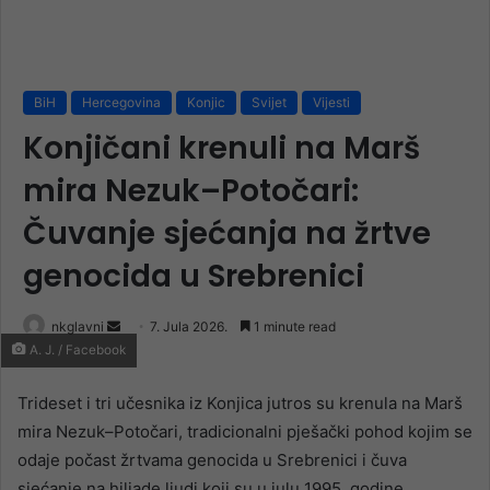
BiH
Hercegovina
Konjic
Svijet
Vijesti
Konjičani krenuli na Marš
mira Nezuk–Potočari:
Čuvanje sjećanja na žrtve
genocida u Srebrenici
Send
nkglavni
7. Jula 2026.
1 minute read
A. J. / Facebook
an
email
Trideset i tri učesnika iz Konjica jutros su krenula na Marš
mira Nezuk–Potočari, tradicionalni pješački pohod kojim se
odaje počast žrtvama genocida u Srebrenici i čuva
sjećanje na hiljade ljudi koji su u julu 1995. godine