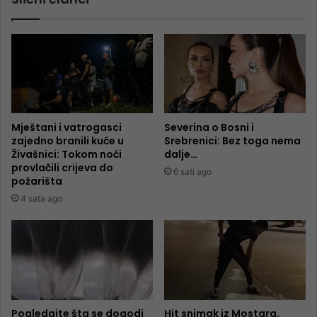
Mještani i vatrogasci
Severina o Bosni i
zajedno branili kuće u
Srebrenici: Bez toga nema
Živašnici: Tokom noći
dalje…
provlačili crijeva do
6 sati ago
požarišta
4 sata ago
Pogledajte šta se dogodi
Hit snimak iz Mostara,