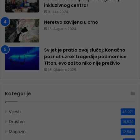
inkluzivnog centra!
9. Jula 2024.
Neretva zavijena u crno
13. Augusta 2024.
Svijet je pratio ovaj slučaj: Konačno
poznat uzrok tragedije podmornice
Titan, evo zašto niko nije preživio
16. Oktobra 2025.
Kategorije
Vijesti
45.971
Društvo
18.539
Magazin
12.549