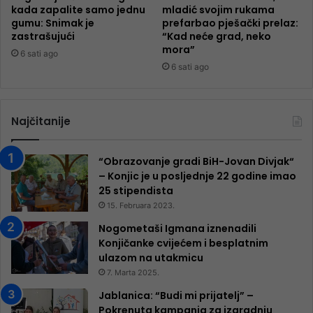
kada zapalite samo jednu
mladić svojim rukama
gumu: Snimak je
prefarbao pješački prelaz:
zastrašujući
“Kad neće grad, neko
mora”
6 sati ago
6 sati ago
Najčitanije
“Obrazovanje gradi BiH-Jovan Divjak“
– Konjic je u posljednje 22 godine imao
25 ​​stipendista
15. Februara 2023.
Nogometaši Igmana iznenadili
Konjičanke cvijećem i besplatnim
ulazom na utakmicu
7. Marta 2025.
Jablanica: “Budi mi prijatelj” –
Pokrenuta kampanja za izgradnju