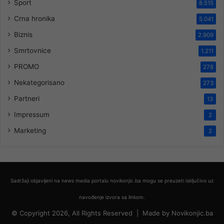
Sport
8.515
Crna hronika
5.041
Biznis
2.909
Smrtovnice
1.211
PROMO
278
Nekategorisano
273
Partneri
13
Impressum
2
Marketing
2
Sadržaji objavljeni na news media portalu novikonjic.ba mogu se preuzeti isključivo uz
navođenje izvora sa linkom.
© Copyright 2026, All Rights Reserved |
Made by
Novikonjic.ba