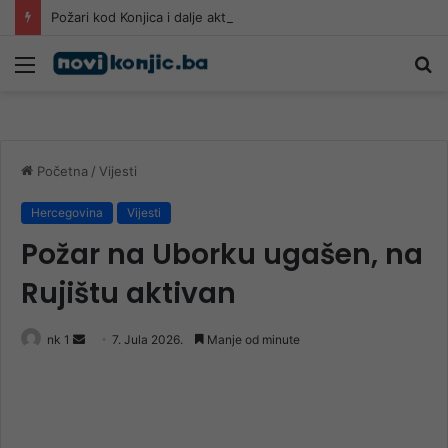
Požari kod Konjica i dalje aktivni, vatra prijeti kućama: Građani uznemireni, gašenje se nastavlja tokom noći
Meni
Pr
Početna
/
Vijesti
Hercegovina
Vijesti
Požar na Uborku ugašen, na
Rujištu aktivan
Send
nk 1
7. Jula 2026.
Manje od minute
an
email