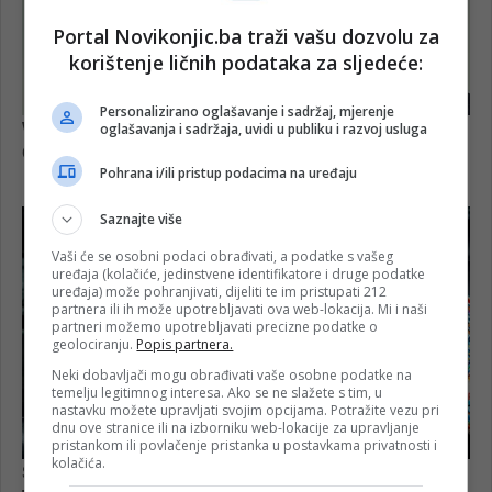
Portal Novikonjic.ba traži vašu dozvolu za
korištenje ličnih podataka za sljedeće:
Personalizirano oglašavanje i sadržaj, mjerenje
oglašavanja i sadržaja, uvidi u publiku i razvoj usluga
Pohrana i/ili pristup podacima na uređaju
Saznajte više
Vaši će se osobni podaci obrađivati, a podatke s vašeg
uređaja (kolačiće, jedinstvene identifikatore i druge podatke
uređaja) može pohranjivati, dijeliti te im pristupati 212
partnera ili ih može upotrebljavati ova web-lokacija. Mi i naši
partneri možemo upotrebljavati precizne podatke o
geolociranju.
Popis partnera.
Neki dobavljači mogu obrađivati vaše osobne podatke na
temelju legitimnog interesa. Ako se ne slažete s tim, u
nastavku možete upravljati svojim opcijama. Potražite vezu pri
dnu ove stranice ili na izborniku web-lokacije za upravljanje
pristankom ili povlačenje pristanka u postavkama privatnosti i
kolačića.