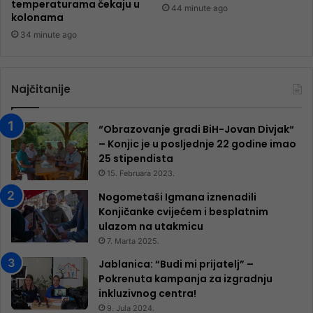
temperaturama čekaju u
44 minute ago
kolonama
34 minute ago
Najčitanije
“Obrazovanje gradi BiH-Jovan Divjak“
– Konjic je u posljednje 22 godine imao
25 ​​stipendista
15. Februara 2023.
Nogometaši Igmana iznenadili
Konjičanke cvijećem i besplatnim
ulazom na utakmicu
7. Marta 2025.
Jablanica: “Budi mi prijatelj” –
Pokrenuta kampanja za izgradnju
inkluzivnog centra!
9. Jula 2024.