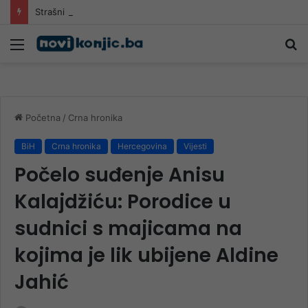
Strašni prizori: Vatra guta borovu šumu iznad Konjica
Meni
Pr
Početna
/
Crna hronika
BiH
Crna hronika
Hercegovina
Vijesti
Počelo suđenje Anisu
Kalajdžiću: Porodice u
sudnici s majicama na
kojima je lik ubijene Aldine
Jahić