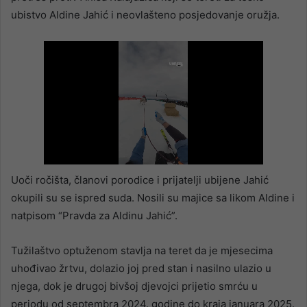
ubistvo Aldine Jahić i neovlašteno posjedovanje oružja.
Uoči ročišta, članovi porodice i prijatelji ubijene Jahić
okupili su se ispred suda. Nosili su majice sa likom Aldine i
natpisom “Pravda za Aldinu Jahić”.
Tužilaštvo optuženom stavlja na teret da je mjesecima
uhođivao žrtvu, dolazio joj pred stan i nasilno ulazio u
njega, dok je drugoj bivšoj djevojci prijetio smrću u
periodu od septembra 2024. godine do kraja januara 2025.