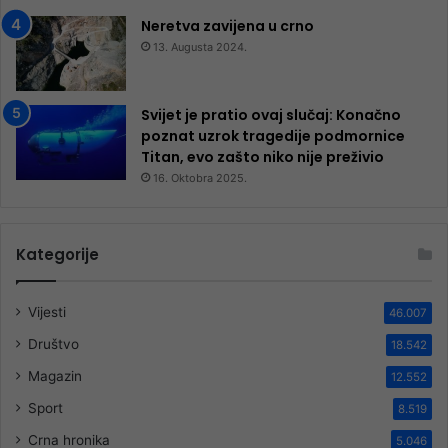
Neretva zavijena u crno
13. Augusta 2024.
Svijet je pratio ovaj slučaj: Konačno
poznat uzrok tragedije podmornice
Titan, evo zašto niko nije preživio
16. Oktobra 2025.
Kategorije
Vijesti
46.007
Društvo
18.542
Magazin
12.552
Sport
8.519
Crna hronika
5.046