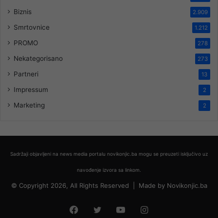
Biznis
2.909
Smrtovnice
1.212
PROMO
278
Nekategorisano
273
Partneri
13
Impressum
2
Marketing
2
Sadržaji objavljeni na news media portalu novikonjic.ba mogu se preuzeti isključivo uz
navođenje izvora sa linkom.
© Copyright 2026, All Rights Reserved |
Made by
Novikonjic.ba
Facebook
Twitter
YouTube
Instagram