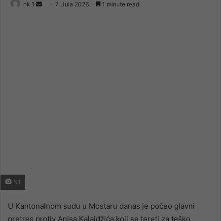
Send
nk 1
7. Jula 2026.
1 minute read
an
email
N1
U Kantonalnom sudu u Mostaru danas je počeo glavni
pretres protiv Anisa Kalajdžića koji se tereti za teško