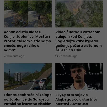
Adnan očistio ulaze u
Video / Borba s vatrenom
Konjic, Jablanicu, Mostar i
stihijom kod Konjica:
Prozor: “Nisam čistio samo
Pogledajte kako izgleda
smeće, nego i sliku o
gašenje požara cisternom
nama”
Željeznica FBiH
8 minuta ago
27 minuta ago
I danas saobraćajni kolaps
Sky Sports najavio
od Jablanice do Sarajeva:
Alajbegovića u startnoj
Putnici na izuzetno visokim
postavi Juventusa