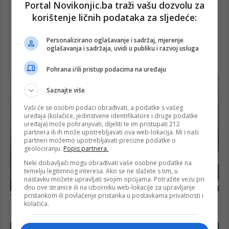
Portal Novikonjic.ba traži vašu dozvolu za
korištenje ličnih podataka za sljedeće:
Personalizirano oglašavanje i sadržaj, mjerenje
oglašavanja i sadržaja, uvidi u publiku i razvoj usluga
Pohrana i/ili pristup podacima na uređaju
Saznajte više
Vaši će se osobni podaci obrađivati, a podatke s vašeg
uređaja (kolačiće, jedinstvene identifikatore i druge podatke
uređaja) može pohranjivati, dijeliti te im pristupati 212
partnera ili ih može upotrebljavati ova web-lokacija. Mi i naši
partneri možemo upotrebljavati precizne podatke o
geolociranju.
Popis partnera.
Neki dobavljači mogu obrađivati vaše osobne podatke na
temelju legitimnog interesa. Ako se ne slažete s tim, u
nastavku možete upravljati svojim opcijama. Potražite vezu pri
dnu ove stranice ili na izborniku web-lokacije za upravljanje
pristankom ili povlačenje pristanka u postavkama privatnosti i
kolačića.