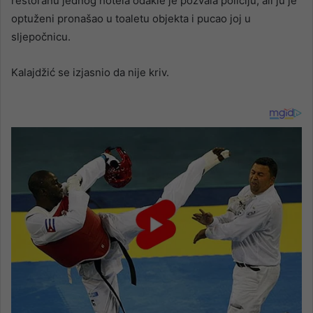
restoranu jednog hotela odakle je pozvala policiju, ali ju je
optuženi pronašao u toaletu objekta i pucao joj u
sljepočnicu.
Kalajdžić se izjasnio da nije kriv.