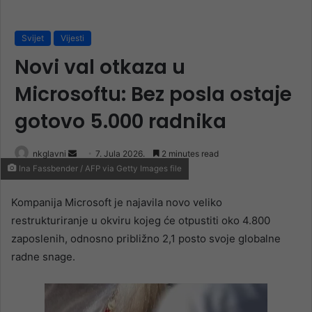
Svijet
Vijesti
Novi val otkaza u
Microsoftu: Bez posla ostaje
gotovo 5.000 radnika
Send
nkglavni
7. Jula 2026.
2 minutes read
Ina Fassbender / AFP via Getty Images file
an
email
Kompanija Microsoft je najavila novo veliko
restrukturiranje u okviru kojeg će otpustiti oko 4.800
zaposlenih, odnosno približno 2,1 posto svoje globalne
radne snage.