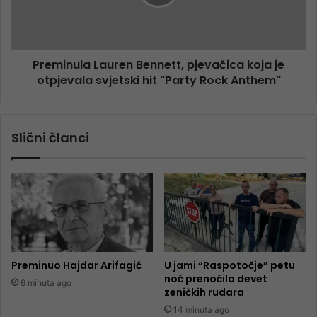
Preminula Lauren Bennett, pjevačica koja je
otpjevala svjetski hit "Party Rock Anthem"
Slični članci
Preminuo Hajdar Arifagić
U jami “Raspotočje” petu
noć prenoćilo devet
6 minuta ago
zeničkih rudara
14 minuta ago