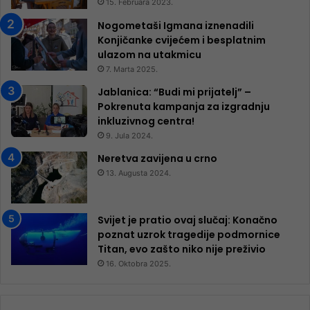
15. Februara 2023.
Nogometaši Igmana iznenadili
Konjičanke cvijećem i besplatnim
ulazom na utakmicu
7. Marta 2025.
Jablanica: “Budi mi prijatelj” –
Pokrenuta kampanja za izgradnju
inkluzivnog centra!
9. Jula 2024.
Neretva zavijena u crno
13. Augusta 2024.
Svijet je pratio ovaj slučaj: Konačno
poznat uzrok tragedije podmornice
Titan, evo zašto niko nije preživio
16. Oktobra 2025.