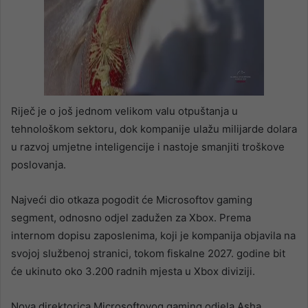
Riječ je o još jednom velikom valu otpuštanja u
tehnološkom sektoru, dok kompanije ulažu milijarde dolara
u razvoj umjetne inteligencije i nastoje smanjiti troškove
poslovanja.
Najveći dio otkaza pogodit će Microsoftov gaming
segment, odnosno odjel zadužen za Xbox. Prema
internom dopisu zaposlenima, koji je kompanija objavila na
svojoj službenoj stranici, tokom fiskalne 2027. godine bit
će ukinuto oko 3.200 radnih mjesta u Xbox diviziji.
Nova direktorica Microsoftovog gaming odjela Asha