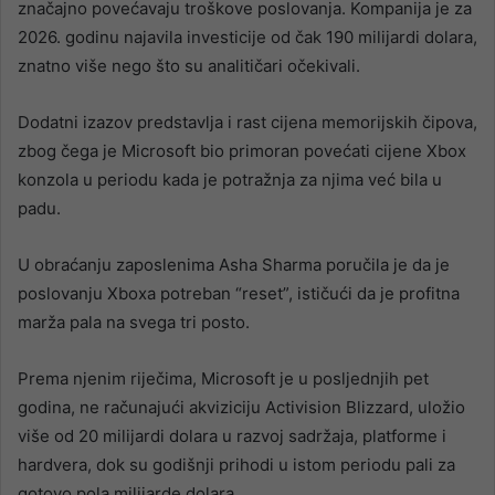
značajno povećavaju troškove poslovanja. Kompanija je za
2026. godinu najavila investicije od čak 190 milijardi dolara,
znatno više nego što su analitičari očekivali.
Dodatni izazov predstavlja i rast cijena memorijskih čipova,
zbog čega je Microsoft bio primoran povećati cijene Xbox
konzola u periodu kada je potražnja za njima već bila u
padu.
U obraćanju zaposlenima Asha Sharma poručila je da je
poslovanju Xboxa potreban “reset”, ističući da je profitna
marža pala na svega tri posto.
Prema njenim riječima, Microsoft je u posljednjih pet
godina, ne računajući akviziciju Activision Blizzard, uložio
više od 20 milijardi dolara u razvoj sadržaja, platforme i
hardvera, dok su godišnji prihodi u istom periodu pali za
gotovo pola milijarde dolara.