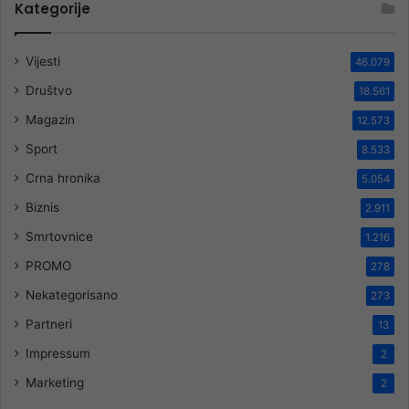
Kategorije
Vijesti
46.079
Društvo
18.561
Magazin
12.573
Sport
8.533
Crna hronika
5.054
Biznis
2.911
Smrtovnice
1.216
PROMO
278
Nekategorisano
273
Partneri
13
Impressum
2
Marketing
2