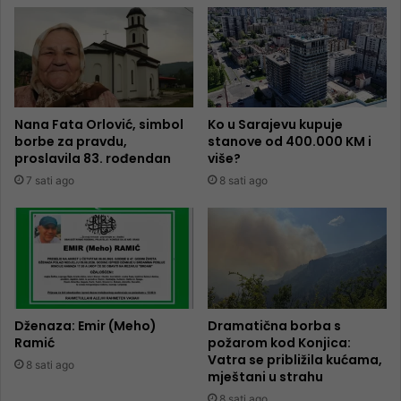
Nana Fata Orlović, simbol
Ko u Sarajevu kupuje
borbe za pravdu,
stanove od 400.000 KM i
proslavila 83. rođendan
više?
7 sati ago
8 sati ago
Dženaza: Emir (Meho)
Dramatična borba s
Ramić
požarom kod Konjica:
Vatra se približila kućama,
8 sati ago
mještani u strahu
8 sati ago