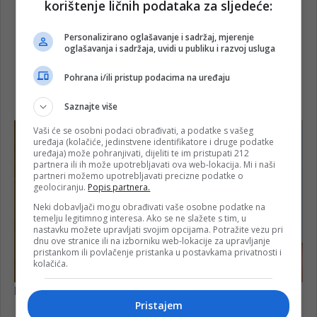
korištenje ličnih podataka za sljedeće:
Personalizirano oglašavanje i sadržaj, mjerenje
oglašavanja i sadržaja, uvidi u publiku i razvoj usluga
Pohrana i/ili pristup podacima na uređaju
Saznajte više
Vaši će se osobni podaci obrađivati, a podatke s vašeg
uređaja (kolačiće, jedinstvene identifikatore i druge podatke
uređaja) može pohranjivati, dijeliti te im pristupati 212
partnera ili ih može upotrebljavati ova web-lokacija. Mi i naši
partneri možemo upotrebljavati precizne podatke o
geolociranju.
Popis partnera.
Neki dobavljači mogu obrađivati vaše osobne podatke na
temelju legitimnog interesa. Ako se ne slažete s tim, u
nastavku možete upravljati svojim opcijama. Potražite vezu pri
dnu ove stranice ili na izborniku web-lokacije za upravljanje
pristankom ili povlačenje pristanka u postavkama privatnosti i
kolačića.
Pristajem