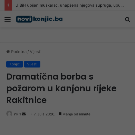
U BiH ubijen muškarac, uhapšena njegova supruga, upucan u glavu
Meni
Pr
Početna
/
Vijesti
Konjic
Vijesti
Dramatična borba s
požarom u kanjonu rijeke
Rakitnice
Send
nk 1
7. Jula 2026.
Manje od minute
an
email