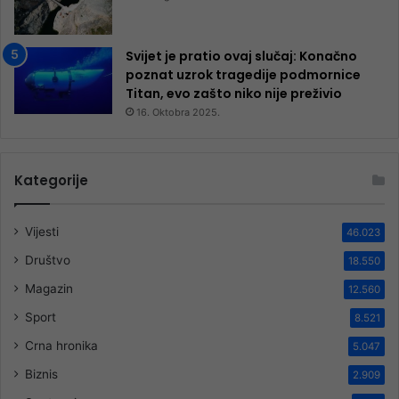
Svijet je pratio ovaj slučaj: Konačno
poznat uzrok tragedije podmornice
Titan, evo zašto niko nije preživio
16. Oktobra 2025.
Kategorije
Vijesti
46.023
Društvo
18.550
Magazin
12.560
Sport
8.521
Crna hronika
5.047
Biznis
2.909