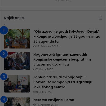
Najčitanije
“Obrazovanje gradi BiH-Jovan Divjak“
– Konjic je u posljednje 22 godine imao
25 ​​stipendista
15. Februara 2023.
Nogometaši Igmana iznenadili
Konjičanke cvijećem i besplatnim
ulazom na utakmicu
7. Marta 2025.
Jablanica: “Budi mi prijatelj” –
Pokrenuta kampanja za izgradnju
inkluzivnog centra!
9. Jula 2024.
Neretva zavijena u crno
13. Augusta 2024.