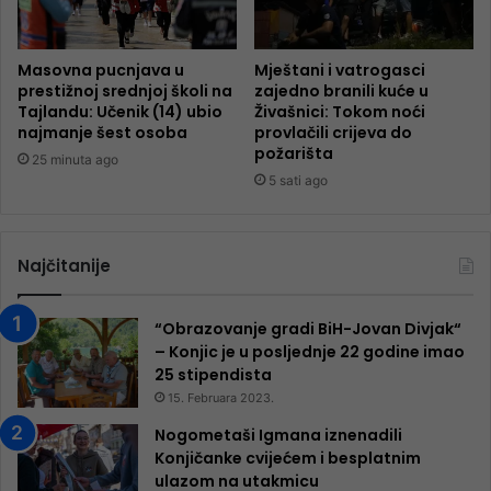
Masovna pucnjava u
Mještani i vatrogasci
prestižnoj srednjoj školi na
zajedno branili kuće u
Tajlandu: Učenik (14) ubio
Živašnici: Tokom noći
najmanje šest osoba
provlačili crijeva do
požarišta
25 minuta ago
5 sati ago
Najčitanije
“Obrazovanje gradi BiH-Jovan Divjak“
– Konjic je u posljednje 22 godine imao
25 ​​stipendista
15. Februara 2023.
Nogometaši Igmana iznenadili
Konjičanke cvijećem i besplatnim
ulazom na utakmicu