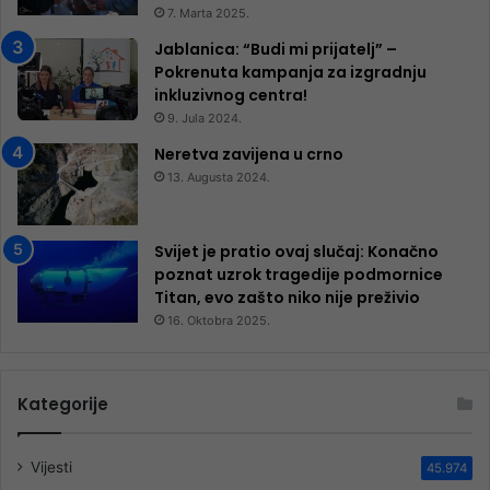
7. Marta 2025.
Jablanica: “Budi mi prijatelj” –
Pokrenuta kampanja za izgradnju
inkluzivnog centra!
9. Jula 2024.
Neretva zavijena u crno
13. Augusta 2024.
Svijet je pratio ovaj slučaj: Konačno
poznat uzrok tragedije podmornice
Titan, evo zašto niko nije preživio
16. Oktobra 2025.
Kategorije
Vijesti
45.974