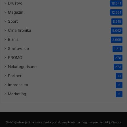
Društvo
18.541
Magazin
12.551
Sport
8.515
Crna hronika
5.042
Biznis
2.909
Smrtovnice
1.211
PROMO
278
Nekategorisano
273
Partneri
13
Impressum
2
Marketing
2
Sadržaji objavljeni na news media portalu novikonjic.ba mogu se preuzeti isključivo uz