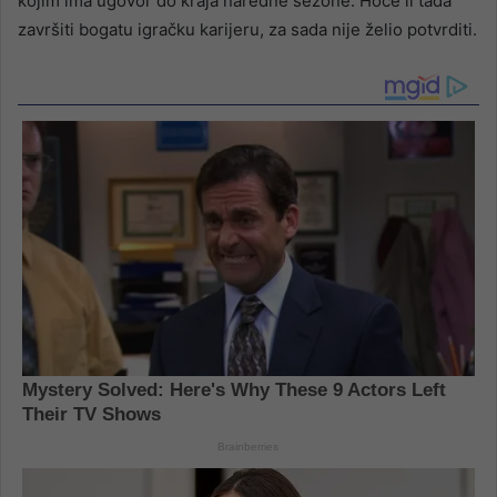
kojim ima ugovor do kraja naredne sezone. Hoće li tada
završiti bogatu igračku karijeru, za sada nije želio potvrditi.