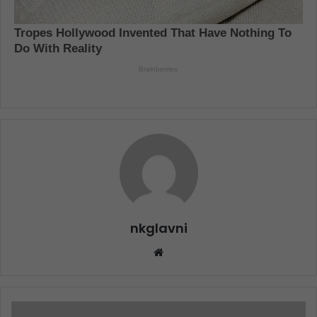
nkglavni
Website