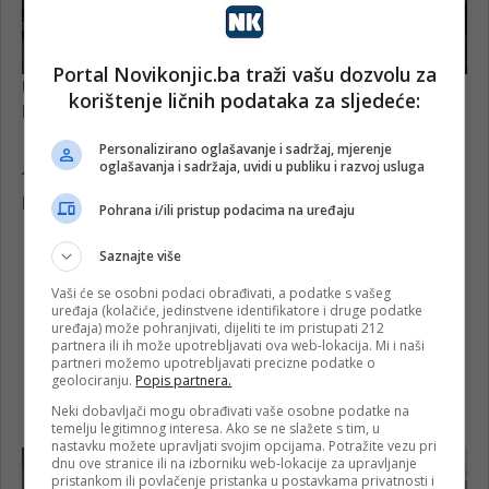
Portal Novikonjic.ba traži vašu dozvolu za
korištenje ličnih podataka za sljedeće:
Personalizirano oglašavanje i sadržaj, mjerenje
oglašavanja i sadržaja, uvidi u publiku i razvoj usluga
Pohrana i/ili pristup podacima na uređaju
Saznajte više
Vaši će se osobni podaci obrađivati, a podatke s vašeg
uređaja (kolačiće, jedinstvene identifikatore i druge podatke
uređaja) može pohranjivati, dijeliti te im pristupati 212
partnera ili ih može upotrebljavati ova web-lokacija. Mi i naši
partneri možemo upotrebljavati precizne podatke o
geolociranju.
Popis partnera.
Neki dobavljači mogu obrađivati vaše osobne podatke na
temelju legitimnog interesa. Ako se ne slažete s tim, u
nastavku možete upravljati svojim opcijama. Potražite vezu pri
dnu ove stranice ili na izborniku web-lokacije za upravljanje
pristankom ili povlačenje pristanka u postavkama privatnosti i