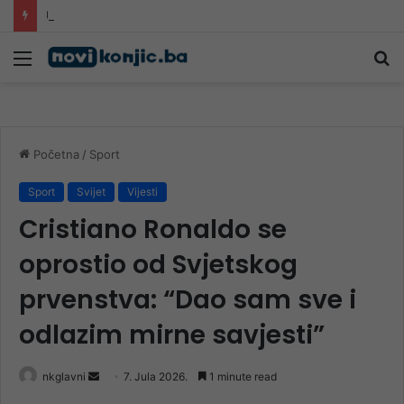
U nedjelju manifestacija “Drežanjsko ljeto”
Meni
Pr
Početna
/
Sport
Sport
Svijet
Vijesti
Cristiano Ronaldo se
oprostio od Svjetskog
prvenstva: “Dao sam sve i
odlazim mirne savjesti”
Send
nkglavni
7. Jula 2026.
1 minute read
an