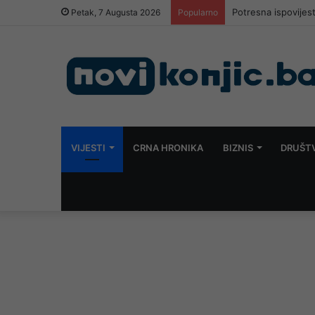
Potresna ispovijes
Petak, 7 Augusta 2026
Popularno
VIJESTI
CRNA HRONIKA
BIZNIS
DRUŠT