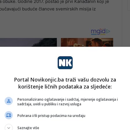
buke. Godine 2017. postao je prvi Kanađanin koji je
učavajući buduće članove svemirskih misija iz
Portal Novikonjic.ba traži vašu dozvolu za
korištenje ličnih podataka za sljedeće:
Personalizirano oglašavanje i sadržaj, mjerenje oglašavanja i
sadržaja, uvidi u publiku i razvoj usluga
Pohrana i/ili pristup podacima na uređaju
Saznajte više