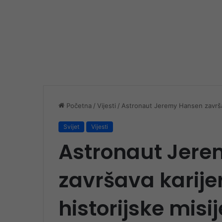
Početna
/
Vijesti
/
Astronaut Jeremy Hansen završav
Svijet
Vijesti
Astronaut Jer
završava karije
historijske misi