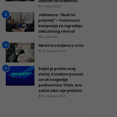
ulazom na utakmicu
7. Marta 2025.
Jablanica: “Budi mi
prijatelj” – Pokrenuta
kampanja za izgradnju
inkluzivnog centra!
9. Jula 2024.
Neretva zavijena u crno
13. Augusta 2024.
Svijet je pratio ovaj
slučaj: Konačno poznat
uzrok tragedije
podmornice Titan, evo
zašto niko nije preživio
16. Oktobra 2025.