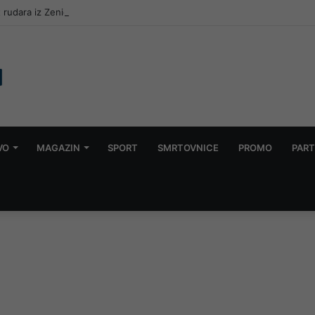
t rudara iz Zenice: “Djeca traže, a nemam im šta odnijeti, spavamo na d
VO
MAGAZIN
SPORT
SMRTOVNICE
PROMO
PART