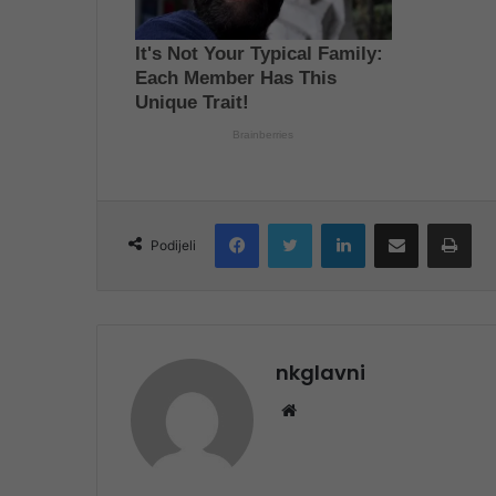
Facebook
Twitter
LinkedIn
Share via Email
Pri
Podijeli
nkglavni
Website