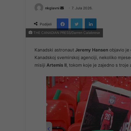
Send
nkglavni
7. Jula 2026.
an
Facebook
Twitter
LinkedIn
email
Podijeli
THE CANADIAN PRESS/Darren Calabrese
Kanadski astronaut
Jeremy Hansen
objavio je 
Kanadskoj svemirskoj agenciji, nekoliko mjesec
misiji
Artemis II
, tokom koje je zajedno s troje