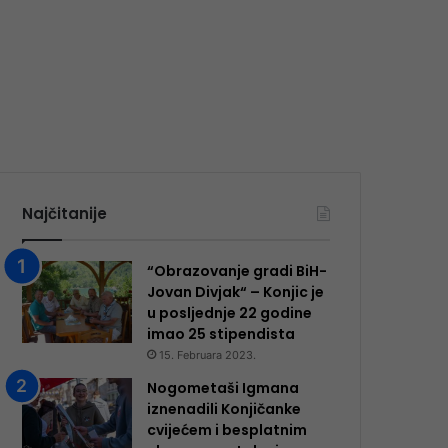
Najčitanije
“Obrazovanje gradi BiH-
Jovan Divjak“ – Konjic je
u posljednje 22 godine
imao 25 ​​stipendista
15. Februara 2023.
Nogometaši Igmana
iznenadili Konjičanke
cvijećem i besplatnim