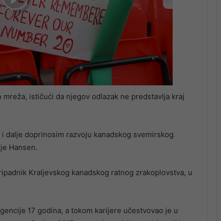
Remembering Jota - English Premier League matches pay tribute to late soccer star during the opening weekend of action
 mreža, ističući da njegov odlazak ne predstavlja kraj
 da i dalje doprinosim razvoju kanadskog svemirskog
 je Hansen.
 pripadnik Kraljevskog kanadskog ratnog zrakoplovstva, u
encije 17 godina, a tokom karijere učestvovao je u