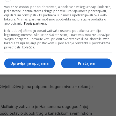
Vaši će se osobni podaci obrađivati, a podatke s vašeg uređaja (kolačiće,
jedinstvene identifikatore i druge podatke uređaja) može pohranjivati,
dijeliti te im pristupati 212 partnera ili ih može upotrebljavati ova web-
lokacija. Mi i naši partneri možemo upotrebljavati precizne podatke o
ja
Artemis II
, prva misija s ljudskom posadom koja je
geolociranju.
Popis partnera.
Neki dobavljači mogu obrađivati vaše osobne podatke na temelju
legitimnog interesa. Ako se ne slažete s tim, u nastavku možete upravljati
svojim opcijama. Potražite vezu pri dnu ove stranice ili na izborniku web-
ijskih podviga. Postali su prvi ljudi koji su otputovali
lokacije za upravljanje pristankom ili povlačenje pristanka u postavkama
ima vidjeli udaljenu stranu Mjeseca te prvi astronauti
privatnosti i kolačića.
 Mjeseca.
Upravljanje opcijama
Pristajem
ao da nijedna fotografija ne može dočarati prizore koje
živjeli uživo je na potpuno drugom nivou – rekao je
. McGuinty zahvalio je Hansenu na dugogodišnjoj
ćenošću ostavio dubok trag u kanadskom svemirskom