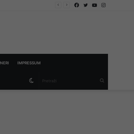
Facebook
Twitter
YouTube
Instagram
askama”
NERI
IMPRESSUM
Switch
Pretraži
skin