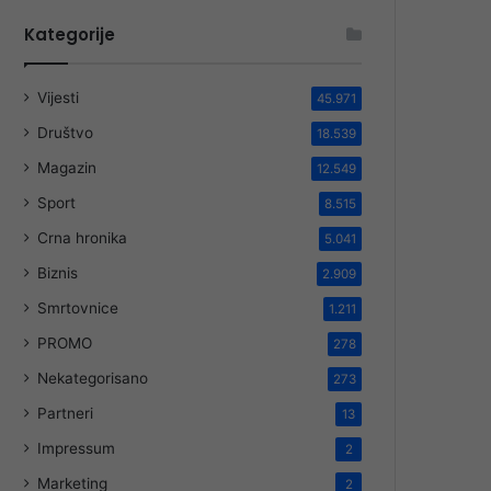
Kategorije
Vijesti
45.971
Društvo
18.539
Magazin
12.549
Sport
8.515
Crna hronika
5.041
Biznis
2.909
Smrtovnice
1.211
PROMO
278
Nekategorisano
273
Partneri
13
Impressum
2
Marketing
2