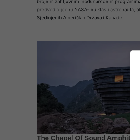
brojnim zahtjevnim međunarodnim programima o
predvodio jednu NASA-inu klasu astronauta, ob
Sjedinjenih Američkih Država i Kanade.