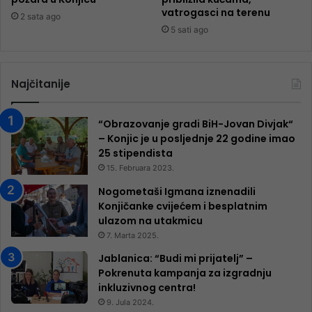
vatrogasci na terenu
2 sata ago
5 sati ago
Najčitanije
“Obrazovanje gradi BiH-Jovan Divjak“
– Konjic je u posljednje 22 godine imao
25 ​​stipendista
15. Februara 2023.
Nogometaši Igmana iznenadili
Konjičanke cvijećem i besplatnim
ulazom na utakmicu
7. Marta 2025.
Jablanica: “Budi mi prijatelj” –
Pokrenuta kampanja za izgradnju
inkluzivnog centra!
9. Jula 2024.