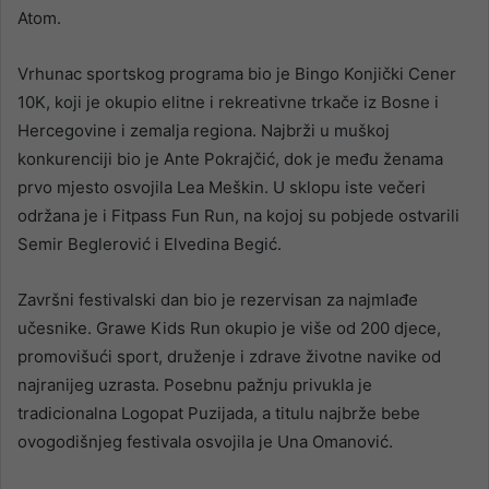
Atom.
Vrhunac sportskog programa bio je Bingo Konjički Cener
10K, koji je okupio elitne i rekreativne trkače iz Bosne i
Hercegovine i zemalja regiona. Najbrži u muškoj
konkurenciji bio je Ante Pokrajčić, dok je među ženama
prvo mjesto osvojila Lea Meškin. U sklopu iste večeri
održana je i Fitpass Fun Run, na kojoj su pobjede ostvarili
Semir Beglerović i Elvedina Begić.
Završni festivalski dan bio je rezervisan za najmlađe
učesnike. Grawe Kids Run okupio je više od 200 djece,
promovišući sport, druženje i zdrave životne navike od
najranijeg uzrasta. Posebnu pažnju privukla je
tradicionalna Logopat Puzijada, a titulu najbrže bebe
ovogodišnjeg festivala osvojila je Una Omanović.