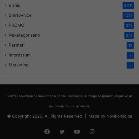
Biznis
2.911
Smrtovnice
1.215
PROMO
278
Nekategorisano
273
Partneri
13
Impressum
2
Marketing
2
Sadržaji objavljeni na news media portalu novikonjic.ba mogu se preuzeti isključivo uz
navođenje izvora sa linkom.
© Copyright 2026, All Rights Reserved |
Made by
Novikonjic.ba
Facebook
Twitter
YouTube
Instagram