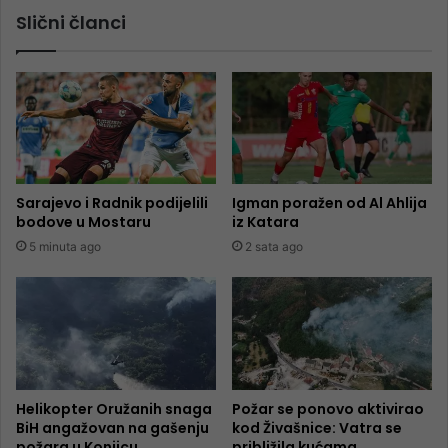
Slični članci
Sarajevo i Radnik podijelili
Igman poražen od Al Ahlija
bodove u Mostaru
iz Katara
5 minuta ago
2 sata ago
Helikopter Oružanih snaga
Požar se ponovo aktivirao
BiH angažovan na gašenju
kod Živašnice: Vatra se
požara u Konjicu
približila kućama,