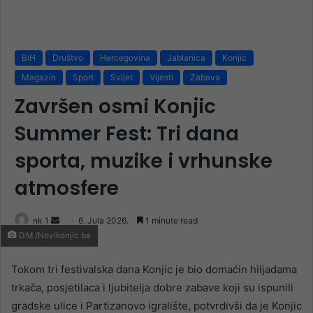
BiH
Društvo
Hercegovina
Jablanica
Konjic
Magazin
Sport
Svijet
Vijesti
Zabava
Završen osmi Konjic
Summer Fest: Tri dana
sporta, muzike i vrhunske
atmosfere
Send
nk 1
6. Jula 2026.
1 minute read
D.M./Novikonjic.ba
an
email
Tokom tri festivalska dana Konjic je bio domaćin hiljadama
trkača, posjetilaca i ljubitelja dobre zabave koji su ispunili
gradske ulice i Partizanovo igralište, potvrdivši da je Konjic