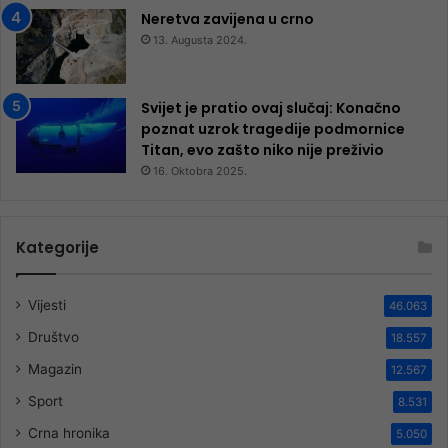
Neretva zavijena u crno
13. Augusta 2024.
Svijet je pratio ovaj slučaj: Konačno
poznat uzrok tragedije podmornice
Titan, evo zašto niko nije preživio
16. Oktobra 2025.
Kategorije
Vijesti
46.063
Društvo
18.557
Magazin
12.567
Sport
8.531
Crna hronika
5.050