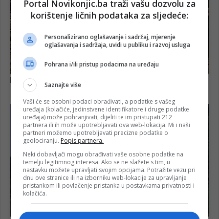
Portal Novikonjic.ba traži vašu dozvolu za
korištenje ličnih podataka za sljedeće:
Personalizirano oglašavanje i sadržaj, mjerenje
oglašavanja i sadržaja, uvidi u publiku i razvoj usluga
Pohrana i/ili pristup podacima na uređaju
Saznajte više
Vaši će se osobni podaci obrađivati, a podatke s vašeg
uređaja (kolačiće, jedinstvene identifikatore i druge podatke
uređaja) može pohranjivati, dijeliti te im pristupati 212
partnera ili ih može upotrebljavati ova web-lokacija. Mi i naši
partneri možemo upotrebljavati precizne podatke o
geolociranju.
Popis partnera.
Neki dobavljači mogu obrađivati vaše osobne podatke na
temelju legitimnog interesa. Ako se ne slažete s tim, u
nastavku možete upravljati svojim opcijama. Potražite vezu pri
dnu ove stranice ili na izborniku web-lokacije za upravljanje
pristankom ili povlačenje pristanka u postavkama privatnosti i
kolačića.