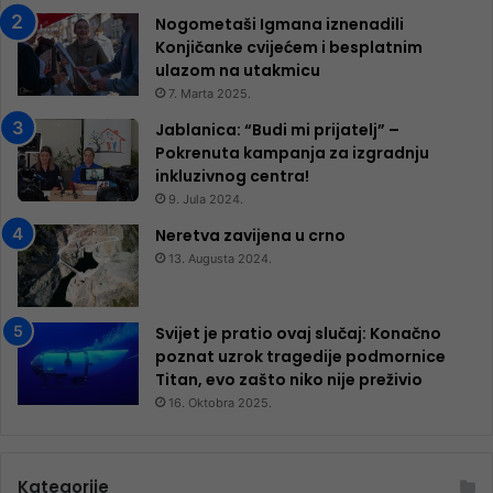
Nogometaši Igmana iznenadili
Konjičanke cvijećem i besplatnim
ulazom na utakmicu
7. Marta 2025.
Jablanica: “Budi mi prijatelj” –
Pokrenuta kampanja za izgradnju
inkluzivnog centra!
9. Jula 2024.
Neretva zavijena u crno
13. Augusta 2024.
Svijet je pratio ovaj slučaj: Konačno
poznat uzrok tragedije podmornice
Titan, evo zašto niko nije preživio
16. Oktobra 2025.
Kategorije