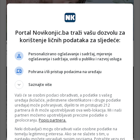
Portal Novikonjic.ba traži vašu dozvolu za
korištenje ličnih podataka za sljedeće:
Personalizirano oglašavanje i sadržaj, mjerenje
oglašavanja i sadržaja, uvidi u publiku i razvoj usluga
Pohrana i/ili pristup podacima na uređaju
Saznajte više
Vaši će se osobni podaci obrađivati, a podatke s vašeg
uređaja (kolačiće, jedinstvene identifikatore i druge podatke
uređaja) može pohranjivati, dijeliti te im pristupati 212
partnera ili ih može upotrebljavati ova web-lokacija. Mi i naši
partneri možemo upotrebljavati precizne podatke o
geolociranju.
Popis partnera.
Neki dobavljači mogu obrađivati vaše osobne podatke na
temelju legitimnog interesa. Ako se ne slažete s tim, u
nastavku možete upravljati svojim opcijama. Potražite vezu pri