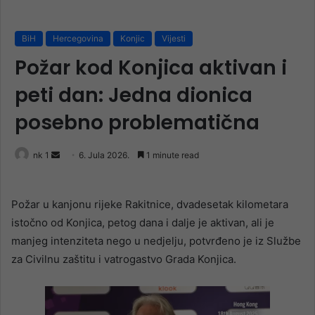
BiH
Hercegovina
Konjic
Vijesti
Požar kod Konjica aktivan i
peti dan: Jedna dionica
posebno problematična
Send
nk 1
6. Jula 2026.
1 minute read
an
email
Požar u kanjonu rijeke Rakitnice, dvadesetak kilometara
istočno od Konjica, petog dana i dalje je aktivan, ali je
manjeg intenziteta nego u nedjelju, potvrđeno je iz Službe
za Civilnu zaštitu i vatrogastvo Grada Konjica.