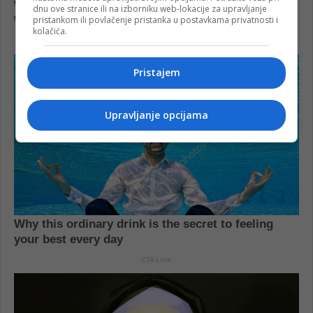
dnu ove stranice ili na izborniku web-lokacije za upravljanje
pristankom ili povlačenje pristanka u postavkama privatnosti i
kolačića.
Pristajem
Upravljanje opcijama