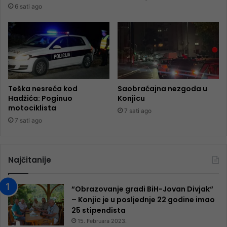
6 sati ago
Teška nesreća kod
Saobraćajna nezgoda u
Hadžića: Poginuo
Konjicu
motociklista
7 sati ago
7 sati ago
Najčitanije
“Obrazovanje gradi BiH-Jovan Divjak“
– Konjic je u posljednje 22 godine imao
25 ​​stipendista
15. Februara 2023.