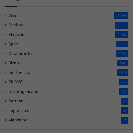
Vijesti
46.068
Društvo
18.557
Magazin
12.567
Sport
8.532
Crna hronika
5.053
Biznis
2.911
Smrtovnice
1.215
PROMO
278
Nekategorisano
273
Partneri
13
Impressum
2
Marketing
2