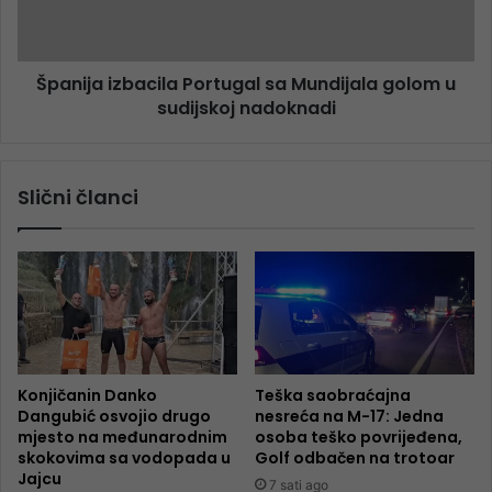
Španija izbacila Portugal sa Mundijala golom u
sudijskoj nadoknadi
Slični članci
Konjičanin Danko
Teška saobraćajna
Dangubić osvojio drugo
nesreća na M-17: Jedna
mjesto na međunarodnim
osoba teško povrijeđena,
skokovima sa vodopada u
Golf odbačen na trotoar
Jajcu
7 sati ago