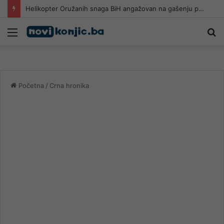
Helikopter Oružanih snaga BiH angažovan na gašenju požara u Konjicu
Meni
Pr
Početna
/
Crna hronika