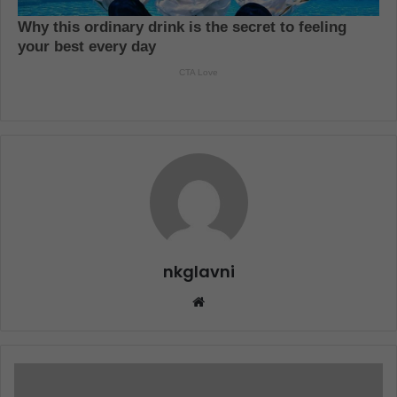
nkglavni
Website