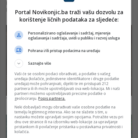
Portal Novikonjic.ba traži vašu dozvolu za
korištenje ličnih podataka za sljedeće:
Personalizirano oglašavanje i sadržaj, mjerenje
oglašavanja i sadržaja, uvidi u publiku i razvoj usluga
Pohrana i/ili pristup podacima na uređaju
Saznajte više
Vaši će se osobni podaci obrađivati, a podatke s vašeg
uređaja (kolačiće, jedinstvene identifikatore i druge podatke
uređaja) može pohranjivati, dijeliti te im pristupati 212
partnera ili ih može upotrebljavati ova web-lokacija. Mi i naši
partneri možemo upotrebljavati precizne podatke o
geolociranju.
Popis partnera.
Neki dobavljači mogu obrađivati vaše osobne podatke na
temelju legitimnog interesa. Ako se ne slažete s tim, u
nastavku možete upravljati svojim opcijama. Potražite vezu pri
dnu ove stranice ili na izborniku web-lokacije za upravljanje
pristankom ili povlačenje pristanka u postavkama privatnosti i
kolačića.