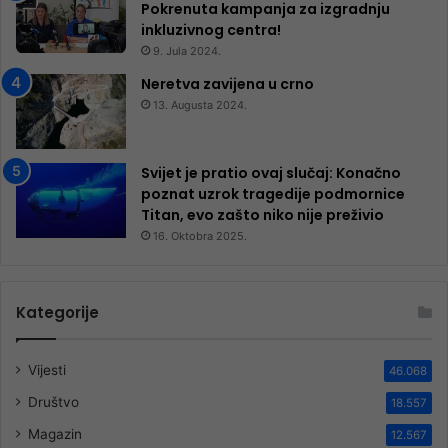
Pokrenuta kampanja za izgradnju
inkluzivnog centra!
9. Jula 2024.
Neretva zavijena u crno
13. Augusta 2024.
Svijet je pratio ovaj slučaj: Konačno
poznat uzrok tragedije podmornice
Titan, evo zašto niko nije preživio
16. Oktobra 2025.
Kategorije
Vijesti
46.068
Društvo
18.557
Magazin
12.567