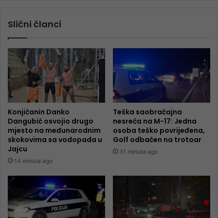
Slični članci
Konjičanin Danko
Teška saobraćajna
Dangubić osvojio drugo
nesreća na M-17: Jedna
mjesto na međunarodnim
osoba teško povrijeđena,
skokovima sa vodopada u
Golf odbačen na trotoar
Jajcu
31 minuta ago
14 minuta ago