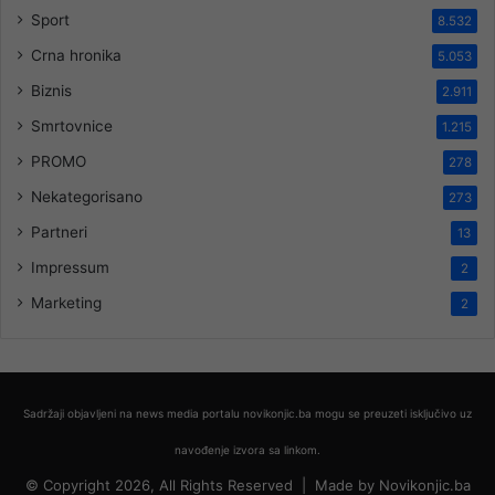
Sport
8.532
Crna hronika
5.053
Biznis
2.911
Smrtovnice
1.215
PROMO
278
Nekategorisano
273
Partneri
13
Impressum
2
Marketing
2
Sadržaji objavljeni na news media portalu novikonjic.ba mogu se preuzeti isključivo uz
navođenje izvora sa linkom.
© Copyright 2026, All Rights Reserved |
Made by
Novikonjic.ba