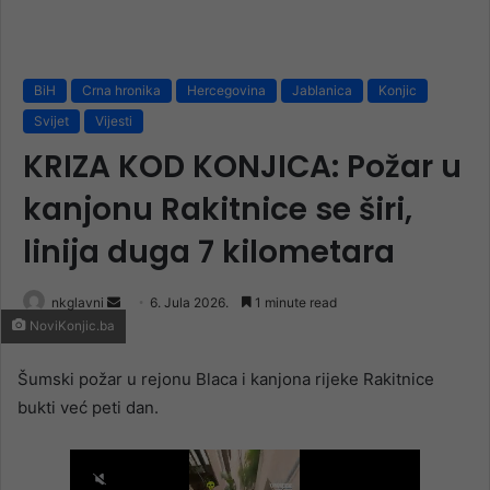
BiH
Crna hronika
Hercegovina
Jablanica
Konjic
Svijet
Vijesti
KRIZA KOD KONJICA: Požar u
kanjonu Rakitnice se širi,
linija duga 7 kilometara
Send
nkglavni
6. Jula 2026.
1 minute read
NoviKonjic.ba
an
email
Šumski požar u rejonu Blaca i kanjona rijeke Rakitnice
bukti već peti dan.