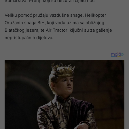
Šumarstva “Prenj” koji su dežurali cijelu noć.
Veliku pomoć pružaju vazdušne snage. Helikopter
Oružanih snaga BiH, koji vodu uzima sa obližnjeg
Blatačkog jezera, te Air Tractori ključni su za gašenje
nepristupačnih dijelova.