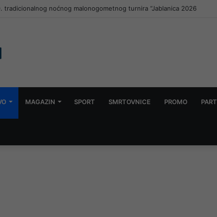
 Igman: U Konjic stiže Al Ahli iz Katara
VO
MAGAZIN
SPORT
SMRTOVNICE
PROMO
PART