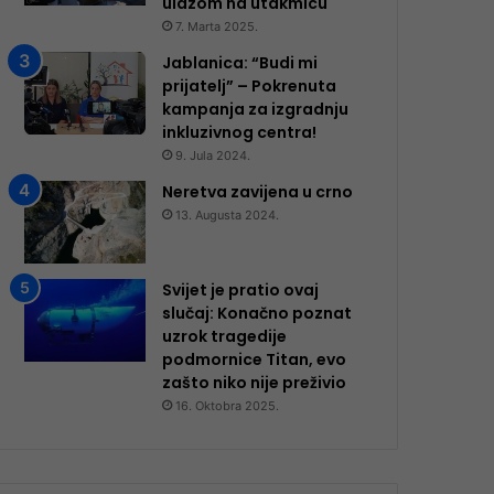
ulazom na utakmicu
7. Marta 2025.
Jablanica: “Budi mi
prijatelj” – Pokrenuta
kampanja za izgradnju
inkluzivnog centra!
9. Jula 2024.
Neretva zavijena u crno
13. Augusta 2024.
Svijet je pratio ovaj
slučaj: Konačno poznat
uzrok tragedije
podmornice Titan, evo
zašto niko nije preživio
16. Oktobra 2025.