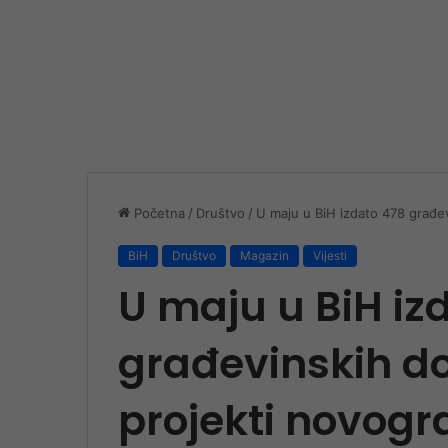
Početna
/
Društvo
/
U maju u BiH izdato 478 građev
BiH
Društvo
Magazin
Vijesti
U maju u BiH iz
građevinskih do
projekti novogr