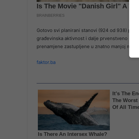
Gotovo svi planirani stanovi (924 od 938) pred
građevinska aktivnost i dalje prvenstveno osla
prenamjene zastupljene u znatno manjoj mjeri
faktor.ba