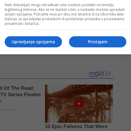
Neki dobavljači mogu obrađivati vaše osobne podatke na temelju
legitimnog interesa. Ako se ne slažete s tim, u nastavku možete upravljati
svojim opcijama. Potražite vezu pri dnu ove stranice ili na izborniku web-
lokacije za upravljanje pristankom ili povlačenje pristanka u postavkama
privatnosti i kolačića.
viđeni su kroz novogradnju, što pokazuje da se
nja na izgradnju novih objekata, dok su dogradnje i
Upravljanje opcijama
Pristajem
.