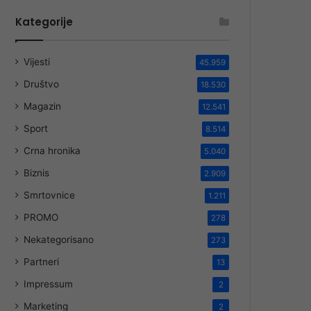
Kategorije
Vijesti
45.959
Društvo
18.530
Magazin
12.541
Sport
8.514
Crna hronika
5.040
Biznis
2.909
Smrtovnice
1.211
PROMO
278
Nekategorisano
273
Partneri
13
Impressum
2
Marketing
2