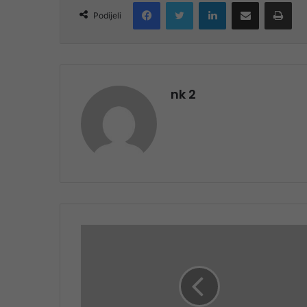
Facebook
Twitter
LinkedIn
Share via Email
Pri
Podijeli
nk 2