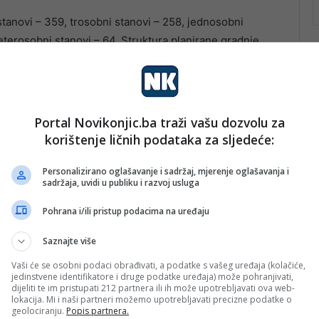
tanovi – 359, trosobni stanovi – 258, jednosobni
eterosobni stanovi – 64. Struktura planirane gradnje
ednje velike stanove.
Portal Novikonjic.ba traži vašu dozvolu za
korištenje ličnih podataka za sljedeće:
Personalizirano oglašavanje i sadržaj, mjerenje oglašavanja i
sadržaja, uvidi u publiku i razvoj usluga
Pohrana i/ili pristup podacima na uređaju
Saznajte više
Vaši će se osobni podaci obrađivati, a podatke s vašeg uređaja (kolačiće,
jedinstvene identifikatore i druge podatke uređaja) može pohranjivati,
dijeliti te im pristupati 212 partnera ili ih može upotrebljavati ova web-
lokacija. Mi i naši partneri možemo upotrebljavati precizne podatke o
geolociranju.
Popis partnera.