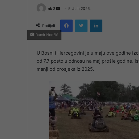
Send
nk 2
5. Jula 2026.
an
Facebook
Twitter
LinkedIn
email
Podijeli
Damir Hodžić
U Bosni i Hercegovini je u maju ove godine izd
od 7,7 posto u odnosu na maj prošle godine. Is
manji od prosjeka iz 2025.