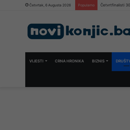
Nova provjera za
Četvrtak, 6 Augusta 2026
Popularno
VIJESTI
CRNA HRONIKA
BIZNIS
DRUŠT