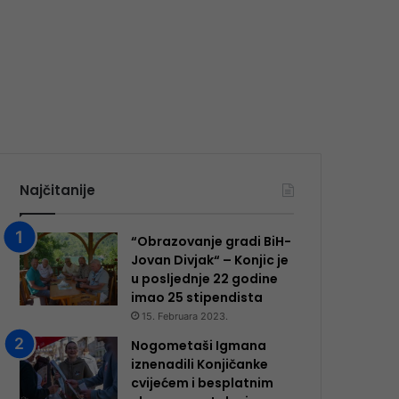
Najčitanije
“Obrazovanje gradi BiH-
Jovan Divjak“ – Konjic je
u posljednje 22 godine
imao 25 ​​stipendista
15. Februara 2023.
Nogometaši Igmana
iznenadili Konjičanke
cvijećem i besplatnim