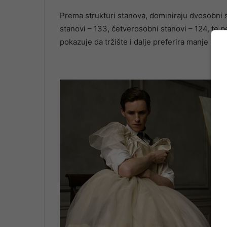
Prema strukturi stanova, dominiraju dvosobni s
stanovi – 133, četverosobni stanovi – 124, te p
pokazuje da tržište i dalje preferira manje i sr