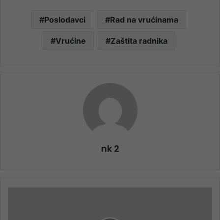
Poslodavci
Rad na vrućinama
Vrućine
Zaštita radnika
nk 2