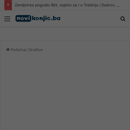
Zemljotres pogodio BiH, osjetio se i u Trebinju i Dubrovniku
Meni
Pr
Početna
/
Društvo