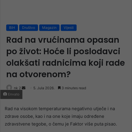
BiH
Društvo
Magazin
Vijesti
Rad na vrućinama opasan
po život: Hoće li poslodavci
olakšati radnicima koji rade
na otvorenom?
Send
nk 2
5. Jula 2026.
3 minutes read
Envato
an
email
Rad na visokom temperaturama negativno utječe i na
zdrave osobe, kao i na one koje imaju određene
zdravstvene tegobe, o čemu je Faktor više puta pisao.