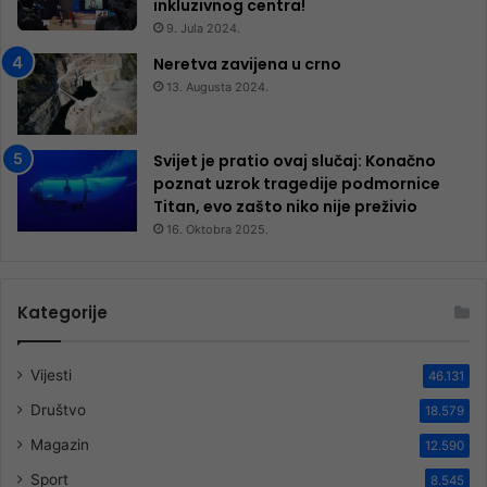
inkluzivnog centra!
9. Jula 2024.
Neretva zavijena u crno
13. Augusta 2024.
Svijet je pratio ovaj slučaj: Konačno
poznat uzrok tragedije podmornice
Titan, evo zašto niko nije preživio
16. Oktobra 2025.
Kategorije
Vijesti
46.131
Društvo
18.579
Magazin
12.590
Sport
8.545