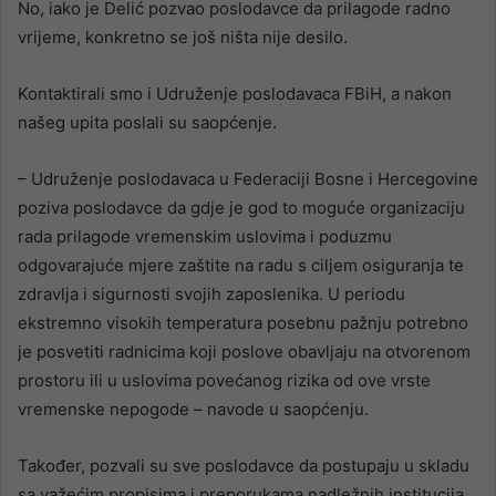
No, iako je Delić pozvao poslodavce da prilagode radno
vrijeme, konkretno se još ništa nije desilo.
Kontaktirali smo i Udruženje poslodavaca FBiH, a nakon
našeg upita poslali su saopćenje.
– Udruženje poslodavaca u Federaciji Bosne i Hercegovine
poziva poslodavce da gdje je god to moguće organizaciju
rada prilagode vremenskim uslovima i poduzmu
odgovarajuće mjere zaštite na radu s ciljem osiguranja te
zdravlja i sigurnosti svojih zaposlenika. U periodu
ekstremno visokih temperatura posebnu pažnju potrebno
je posvetiti radnicima koji poslove obavljaju na otvorenom
prostoru ili u uslovima povećanog rizika od ove vrste
vremenske nepogode – navode u saopćenju.
Također, pozvali su sve poslodavce da postupaju u skladu
sa važećim propisima i preporukama nadležnih institucija,