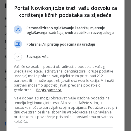
ministarstva
Portal Novikonjic.ba traži vašu dozvolu za
korištenje ličnih podataka za sljedeće:
Preporuka vlade je službeni savjet ili smjernica izvršne
vlasti upućena poslodavcima ili institucijama. Za razliku od
Personalizirano oglašavanje i sadržaj, mjerenje
oglašavanja i sadržaja, uvidi u publiku i razvoj usluga
zakona i uredbi, preporuka nije pravno obvezujuća, već se
temelji na dobrovoljnom pridržavanju, moralnoj
Pohrana i/ili pristup podacima na uređaju
odgovornosti i društvenoj solidarnosti u određenim
situacijama.
Saznajte više
Vaši će se osobni podaci obrađivati, a podatke s vašeg
Pošto preporuka nije zakonska obaveza, ne postoje
uređaja (kolačiće, jedinstvene identifikatore i druge podatke
uređaja) može pohranjivati, dijeliti te im pristupati 212
pravne sankcije niti inspekcijske kazne ukoliko je ne
partnera ili ih može upotrebljavati ova web-lokacija. Mi i naši
partneri možemo upotrebljavati precizne podatke o
ispoštujete.
geolociranju.
Popis partnera.
Neki dobavljači mogu obrađivati vaše osobne podatke na
Dakle, životi ljudi koji rade u nemogućim vremenskim
temelju legitimnog interesa. Ako se ne slažete s tim, u
nastavku možete upravljati svojim opcijama. Potražite vezu pri
uvjetima ovise o “dobroj volji” poslodavaca za koje rade.
dnu ove stranice ili na izborniku web-lokacije za upravljanje
pristankom ili povlačenje pristanka u postavkama privatnosti i
kolačića.
faktor.ba