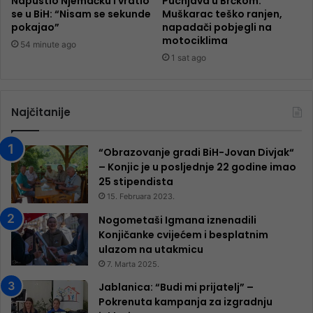
Napustio Njemačku i vratio
Pucnjava u Brčkom:
se u BiH: “Nisam se sekunde
Muškarac teško ranjen,
pokajao”
napadači pobjegli na
motociklima
54 minute ago
1 sat ago
Najčitanije
“Obrazovanje gradi BiH-Jovan Divjak“
– Konjic je u posljednje 22 godine imao
25 ​​stipendista
15. Februara 2023.
Nogometaši Igmana iznenadili
Konjičanke cvijećem i besplatnim
ulazom na utakmicu
7. Marta 2025.
Jablanica: “Budi mi prijatelj” –
Pokrenuta kampanja za izgradnju