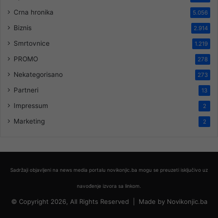
Crna hronika
5.056
Biznis
2.914
Smrtovnice
1.219
PROMO
278
Nekategorisano
273
Partneri
13
Impressum
2
Marketing
2
Sadržaji objavljeni na news media portalu novikonjic.ba mogu se preuzeti isključivo uz
navođenje izvora sa linkom.
© Copyright 2026, All Rights Reserved |
Made by
Novikonjic.ba