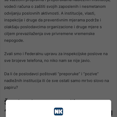
vodeći računa o zaštiti svojih zaposlenih i nesmetanom
odvijanju poslovnih aktivnosti. A institucije, vlasti,
inspekcije i druge da preventivnim mjerama podrže i
olakšaju poslodavcima organizacione i druge mjere s
ciljem prevazilaženja ove privremene vremenske
nepogode.
Zvali smo i Federalnu upravu za inspekcijske poslove na
sve brojeve telefona, no niko nam se nije javio.
Da li će poslodavci poštovati “preporuke” i “pozive”
nadležnih institucija ili će sve ostati samo mrtvo slovo na
papiru?
Šta konkretno znači
“preporuka” Vlade u resornog