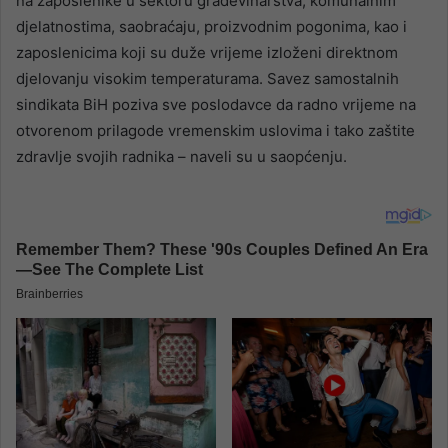
na zaposlenike u sektoru građevinarstva, komunalnim
djelatnostima, saobraćaju, proizvodnim pogonima, kao i
zaposlenicima koji su duže vrijeme izloženi direktnom
djelovanju visokim temperaturama. Savez samostalnih
sindikata BiH poziva sve poslodavce da radno vrijeme na
otvorenom prilagode vremenskim uslovima i tako zaštite
zdravlje svojih radnika – naveli su u saopćenju.