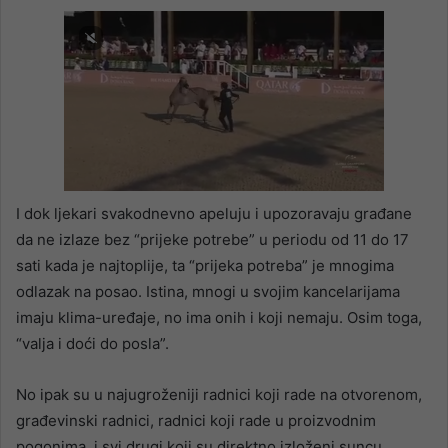
I dok ljekari svakodnevno apeluju i upozoravaju građane
da ne izlaze bez “prijeke potrebe” u periodu od 11 do 17
sati kada je najtoplije, ta “prijeka potreba” je mnogima
odlazak na posao. Istina, mnogi u svojim kancelarijama
imaju klima-uređaje, no ima onih i koji nemaju. Osim toga,
“valja i doći do posla”.
No ipak su u najugroženiji radnici koji rade na otvorenom,
građevinski radnici, radnici koji rade u proizvodnim
pogonima, i svi drugi koji su direktno izloženi suncu.