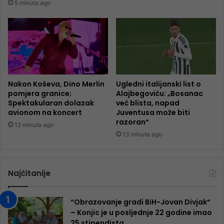
5 minuta ago
Nakon Koševa, Dino Merlin
Ugledni italijanski list o
pomjera granice;
Alajbegoviću: „Bosanac
Spektakularan dolazak
već blista, napad
avionom na koncert
Juventusa može biti
razoran“
12 minuta ago
13 minuta ago
Najčitanije
“Obrazovanje gradi BiH-Jovan Divjak“
– Konjic je u posljednje 22 godine imao
25 ​​stipendista