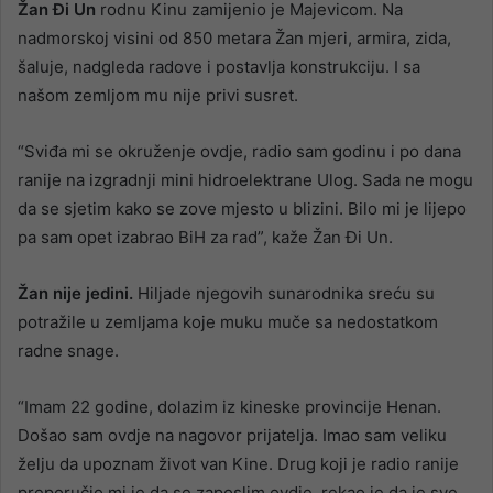
Žan Đi Un
rodnu Kinu zamijenio je Majevicom. Na
nadmorskoj visini od 850 metara Žan mjeri, armira, zida,
šaluje, nadgleda radove i postavlja konstrukciju. I sa
našom zemljom mu nije privi susret.
“Sviđa mi se okruženje ovdje, radio sam godinu i po dana
ranije na izgradnji mini hidroelektrane Ulog. Sada ne mogu
da se sjetim kako se zove mjesto u blizini. Bilo mi je lijepo
pa sam opet izabrao BiH za rad”, kaže Žan Đi Un.
Žan nije jedini.
Hiljade njegovih sunarodnika sreću su
potražile u zemljama koje muku muče sa nedostatkom
radne snage.
“Imam 22 godine, dolazim iz kineske provincije Henan.
Došao sam ovdje na nagovor prijatelja. Imao sam veliku
želju da upoznam život van Kine. Drug koji je radio ranije
preporučio mi je da se zaposlim ovdje, rekao je da je sve