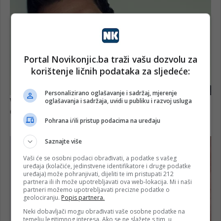
Portal Novikonjic.ba traži vašu dozvolu za
korištenje ličnih podataka za sljedeće:
Personalizirano oglašavanje i sadržaj, mjerenje
oglašavanja i sadržaja, uvidi u publiku i razvoj usluga
Pohrana i/ili pristup podacima na uređaju
Saznajte više
Vaši će se osobni podaci obrađivati, a podatke s vašeg
uređaja (kolačiće, jedinstvene identifikatore i druge podatke
uređaja) može pohranjivati, dijeliti te im pristupati 212
partnera ili ih može upotrebljavati ova web-lokacija. Mi i naši
partneri možemo upotrebljavati precizne podatke o
geolociranju.
Popis partnera.
Neki dobavljači mogu obrađivati vaše osobne podatke na
temelju legitimnog interesa. Ako se ne slažete s tim, u