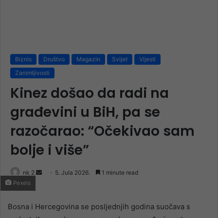
Biznis
Društvo
Magazin
Svijet
Vijesti
Zanimljivosti
Kinez došao da radi na
građevini u BiH, pa se
razočarao: “Očekivao sam
bolje i više”
Send
nk 2
5. Jula 2026.
1 minute read
Pexels
an
email
Bosna i Hercegovina se posljednjih godina suočava s