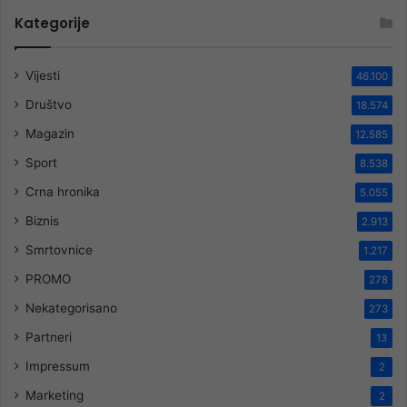
Kategorije
Vijesti
46.100
Društvo
18.574
Magazin
12.585
Sport
8.538
Crna hronika
5.055
Biznis
2.913
Smrtovnice
1.217
PROMO
278
Nekategorisano
273
Partneri
13
Impressum
2
Marketing
2