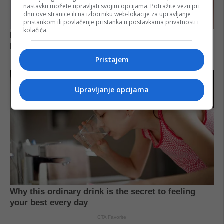
nastavku možete upravljati svojim opcijama. Potražite vezu pri
dnu ove stranice ili na izborniku web-lokacije za upravljanje
pristankom ili povlačenje pristanka u postavkama privatnosti i
kolačića.
Pristajem
Upravljanje opcijama