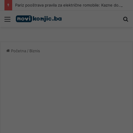
Pariz pooštrava pravila za električne romobile: Kazne do 135 eura
Meni
Pr
Početna
/
Biznis