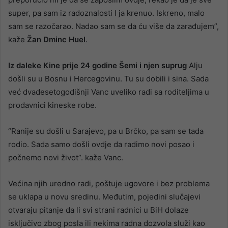
super, pa sam iz radoznalosti I ja krenuo. Iskreno, malo
sam se razočarao. Nadao sam se da ću više da zarađujem”,
kaže
Žan Dminc Huel
.
Iz daleke Kine prije 24 godine Šemi i njen suprug
Alju
došli su u Bosnu i Hercegovinu. Tu su dobili i sina. Sada
već dvadesetogodišnji Vanc uveliko radi sa roditeljima u
prodavnici kineske robe.
“Ranije su došli u Sarajevo, pa u Brčko, pa sam se tada
rodio. Sada samo došli ovdje da radimo novi posao i
počnemo novi život”. kaže Vanc.
Većina njih uredno radi, poštuje ugovore i bez problema
se uklapa u novu sredinu. Međutim, pojedini slučajevi
otvaraju pitanje da li svi strani radnici u BiH dolaze
isključivo zbog posla ili nekima radna dozvola služi kao