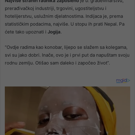
Najviše stranih radnika zaposleno
je u: građevinarstvu,
prerađivačkoj industriji, trgovini, ugostiteljstvu i
hotelijerstvu, uslužnim djelatnostima. Indijaca je, prema
statističkim podacima, najviše. U stopu ih prati Nepal. Pa
ćete tako upoznati i
Jogija
.
“Ovdje radima kao konobar, lijepo se slažem sa kolegama,
svi su jako dobri. Inače, ovo je i prvi put da napuštam svoju
rodnu zemlju. Otišao sam daleko i započeo život”.