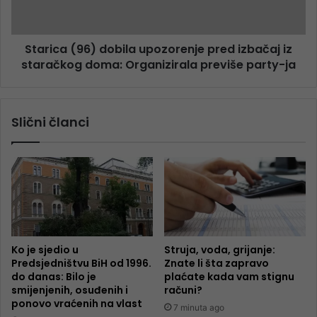
Starica (96) dobila upozorenje pred izbačaj iz
staračkog doma: Organizirala previše party-ja
Slični članci
Ko je sjedio u
Struja, voda, grijanje:
Predsjedništvu BiH od 1996.
Znate li šta zapravo
do danas: Bilo je
plaćate kada vam stignu
smijenjenih, osuđenih i
računi?
ponovo vraćenih na vlast
7 minuta ago