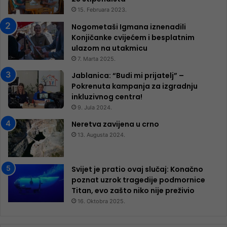
15. Februara 2023.
Nogometaši Igmana iznenadili
Konjičanke cvijećem i besplatnim
ulazom na utakmicu
7. Marta 2025.
Jablanica: “Budi mi prijatelj” –
Pokrenuta kampanja za izgradnju
inkluzivnog centra!
9. Jula 2024.
Neretva zavijena u crno
13. Augusta 2024.
Svijet je pratio ovaj slučaj: Konačno
poznat uzrok tragedije podmornice
Titan, evo zašto niko nije preživio
16. Oktobra 2025.