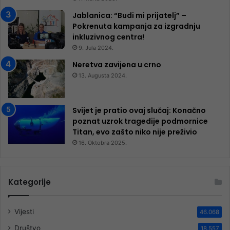
Jablanica: “Budi mi prijatelj” –
Pokrenuta kampanja za izgradnju
inkluzivnog centra!
9. Jula 2024.
Neretva zavijena u crno
13. Augusta 2024.
Svijet je pratio ovaj slučaj: Konačno
poznat uzrok tragedije podmornice
Titan, evo zašto niko nije preživio
16. Oktobra 2025.
Kategorije
Vijesti
46.068
Društvo
18.557