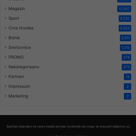
Magazin
12.567
Sport
8.532
Crna hronika
5.053
Biznis
2.911
Smrtovnice
1.215
PROMO
278
Nekategorisano
273
Partneri
13
Impressum
2
Marketing
2
Sadržaji objavljeni na news media portalu novikonjic.ba mogu se preuzeti isključivo uz