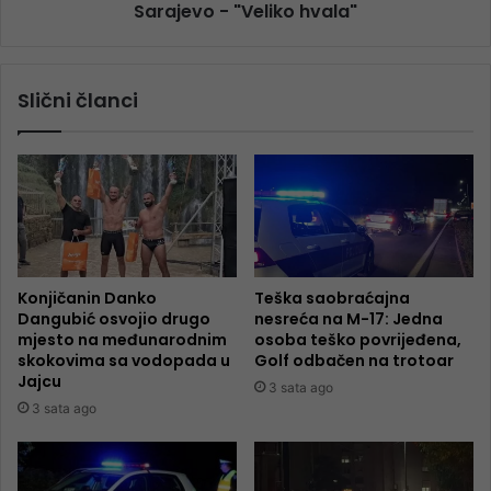
Sarajevo - "Veliko hvala"
Slični članci
Konjičanin Danko
Teška saobraćajna
Dangubić osvojio drugo
nesreća na M-17: Jedna
mjesto na međunarodnim
osoba teško povrijeđena,
skokovima sa vodopada u
Golf odbačen na trotoar
Jajcu
3 sata ago
3 sata ago