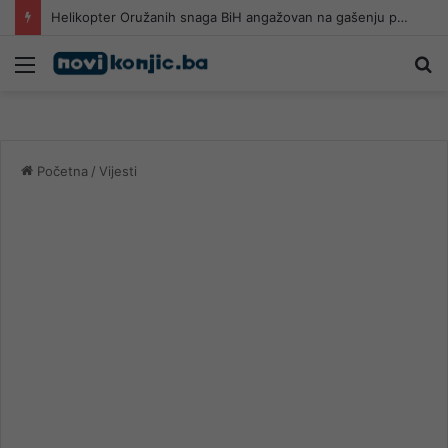
Helikopter Oružanih snaga BiH angažovan na gašenju požara u Konjicu
Meni
Pr
Početna
/
Vijesti