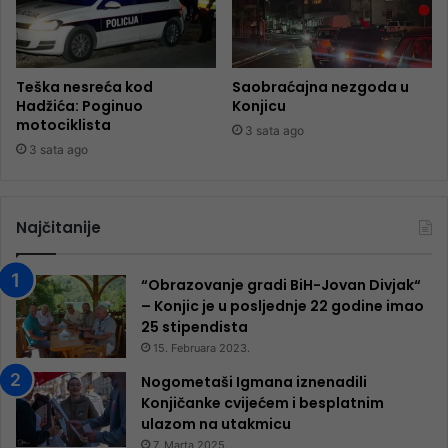
Teška nesreća kod
Saobraćajna nezgoda u
Hadžića: Poginuo
Konjicu
motociklista
3 sata ago
3 sata ago
Najčitanije
“Obrazovanje gradi BiH-Jovan Divjak“
– Konjic je u posljednje 22 godine imao
25 ​​stipendista
15. Februara 2023.
Nogometaši Igmana iznenadili
Konjičanke cvijećem i besplatnim
ulazom na utakmicu
7. Marta 2025.