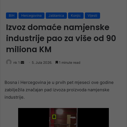
BiH
Hercegovina
Jablanica
Konjic
Vijesti
Izvoz domaće namjenske
industrije pao za više od 90
miliona KM
Send
nk 1
5. Jula 2026.
1 minute read
an
email
Bosna i Hercegovina je u prvih pet mjeseci ove godine
zabilježila značajan pad izvoza proizvoda namjenske
industrije.