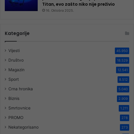
Titan, evo zašto niko nije preživio
16. Oktobra 2025.
Kategorije
Vijesti
45.950
Društvo
18.529
Magazin
12.541
Sport
8.512
Crna hronika
5.040
Biznis
2.909
Smrtovnice
1.211
PROMO
278
Nekategorisano
273