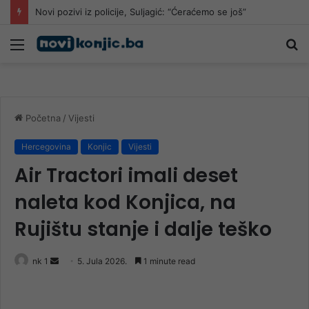
Nova provjera za Igman: U Konjic stiže Al Ahli iz Katara
Meni
Pr
Početna
/
Vijesti
Hercegovina
Konjic
Vijesti
Air Tractori imali deset
naleta kod Konjica, na
Rujištu stanje i dalje teško
Send
nk 1
5. Jula 2026.
1 minute read
an
email