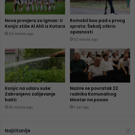
Nova provjera za Igman: U
Romobil kao pad s prvog
Konjic stiže Al Ahli iz Katara
sprata: Šebalj otkrio
opasnosti
34 minute ago
52 minute ago
Konjic na udaru suše:
Nazire se povratak 22
Zabranjeno zalijevanje
radnika Komunalnog
bašti
Mostar na posao
60 minuta ago
1 sat ago
Najčitanije