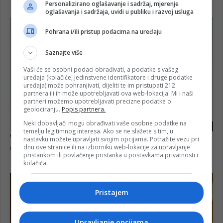
Personalizirano oglašavanje i sadržaj, mjerenje
oglašavanja i sadržaja, uvidi u publiku i razvoj usluga
Pohrana i/ili pristup podacima na uređaju
Saznajte više
Vaši će se osobni podaci obrađivati, a podatke s vašeg
uređaja (kolačiće, jedinstvene identifikatore i druge podatke
uređaja) može pohranjivati, dijeliti te im pristupati 212
partnera ili ih može upotrebljavati ova web-lokacija. Mi i naši
partneri možemo upotrebljavati precizne podatke o
geolociranju.
Popis partnera.
Neki dobavljači mogu obrađivati vaše osobne podatke na
temelju legitimnog interesa. Ako se ne slažete s tim, u
nastavku možete upravljati svojim opcijama. Potražite vezu pri
dnu ove stranice ili na izborniku web-lokacije za upravljanje
pristankom ili povlačenje pristanka u postavkama privatnosti i
kolačića.
Pristajem
Upravljanje opcijama