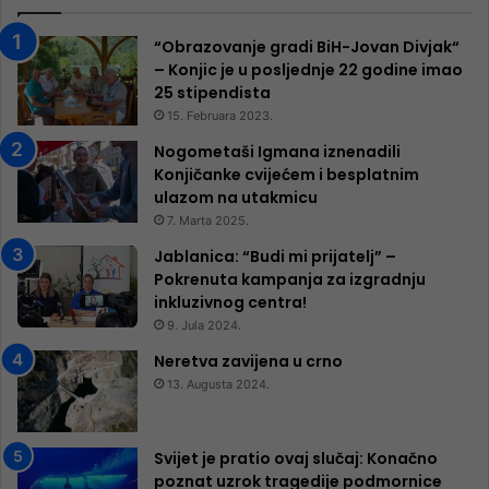
“Obrazovanje gradi BiH-Jovan Divjak“
– Konjic je u posljednje 22 godine imao
25 ​​stipendista
15. Februara 2023.
Nogometaši Igmana iznenadili
Konjičanke cvijećem i besplatnim
ulazom na utakmicu
7. Marta 2025.
Jablanica: “Budi mi prijatelj” –
Pokrenuta kampanja za izgradnju
inkluzivnog centra!
9. Jula 2024.
Neretva zavijena u crno
13. Augusta 2024.
Svijet je pratio ovaj slučaj: Konačno
poznat uzrok tragedije podmornice