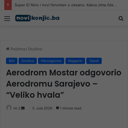
Super El Nino i novi fenomen u okeanu: Kakva zima čeka Evropu?
Meni
Pr
Početna
/
Društvo
BiH
Društvo
Hercegovina
Magazin
Vijesti
Aerodrom Mostar odgovorio
Aerodromu Sarajevo –
“Veliko hvala”
Send
nk 2
5. Jula 2026.
1 minute read
an
email