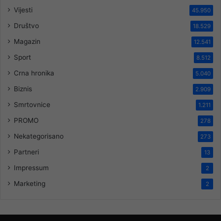
Vijesti
45.950
Društvo
18.529
Magazin
12.541
Sport
8.512
Crna hronika
5.040
Biznis
2.909
Smrtovnice
1.211
PROMO
278
Nekategorisano
273
Partneri
13
Impressum
2
Marketing
2