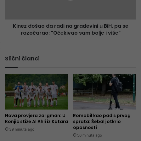
Kinez došao da radi na građevini u BiH, pa se
razočarao: "Očekivao sam bolje i više"
Slični članci
Nova provjera za Igman: U
Romobil kao pad s prvog
Konjic stiže Al Ahli iz Katara
sprata: Šebalj otkrio
opasnosti
39 minuta ago
56 minuta ago