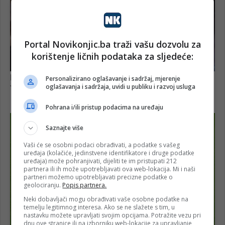
Portal Novikonjic.ba traži vašu dozvolu za
korištenje ličnih podataka za sljedeće:
Personalizirano oglašavanje i sadržaj, mjerenje
oglašavanja i sadržaja, uvidi u publiku i razvoj usluga
Pohrana i/ili pristup podacima na uređaju
Saznajte više
Vaši će se osobni podaci obrađivati, a podatke s vašeg
uređaja (kolačiće, jedinstvene identifikatore i druge podatke
uređaja) može pohranjivati, dijeliti te im pristupati 212
partnera ili ih može upotrebljavati ova web-lokacija. Mi i naši
partneri možemo upotrebljavati precizne podatke o
geolociranju.
Popis partnera.
Neki dobavljači mogu obrađivati vaše osobne podatke na
temelju legitimnog interesa. Ako se ne slažete s tim, u
nastavku možete upravljati svojim opcijama. Potražite vezu pri
dnu ove stranice ili na izborniku web-lokacije za upravljanje