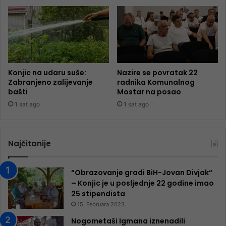
Konjic na udaru suše:
Nazire se povratak 22
Zabranjeno zalijevanje
radnika Komunalnog
bašti
Mostar na posao
1 sat ago
1 sat ago
Najčitanije
“Obrazovanje gradi BiH-Jovan Divjak“
– Konjic je u posljednje 22 godine imao
25 ​​stipendista
15. Februara 2023.
Nogometaši Igmana iznenadili