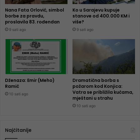
Nana Fata Orlović, simbol
Ko u Sarajevu kupuje
borbe za pravdu,
stanove od 400.000 KM i
proslavila 83. rođendan
više?
9 sati ago
9 sati ago
Dženaza: Emir (Meho)
Dramatična borba s
Ramić
požarom kod Konjica:
Vatra se približila kućama,
10 sati ago
mještani u strahu
10 sati ago
Najčitanije