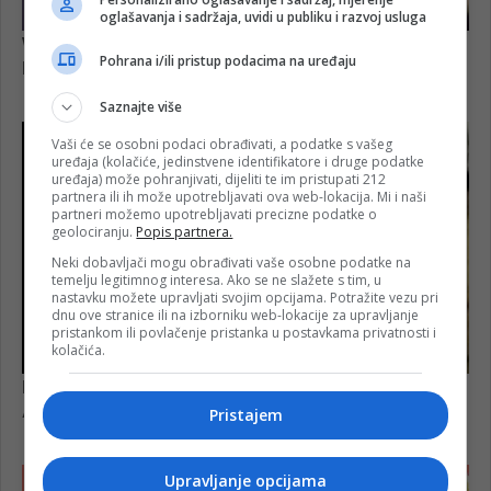
oglašavanja i sadržaja, uvidi u publiku i razvoj usluga
Pohrana i/ili pristup podacima na uređaju
Saznajte više
Vaši će se osobni podaci obrađivati, a podatke s vašeg
uređaja (kolačiće, jedinstvene identifikatore i druge podatke
uređaja) može pohranjivati, dijeliti te im pristupati 212
partnera ili ih može upotrebljavati ova web-lokacija. Mi i naši
partneri možemo upotrebljavati precizne podatke o
geolociranju.
Popis partnera.
Neki dobavljači mogu obrađivati vaše osobne podatke na
temelju legitimnog interesa. Ako se ne slažete s tim, u
nastavku možete upravljati svojim opcijama. Potražite vezu pri
dnu ove stranice ili na izborniku web-lokacije za upravljanje
pristankom ili povlačenje pristanka u postavkama privatnosti i
kolačića.
Pristajem
Upravljanje opcijama