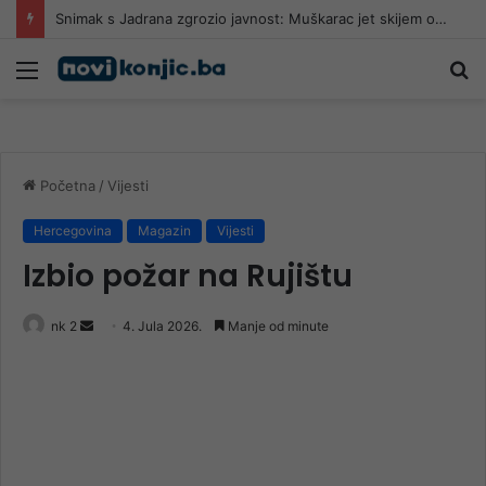
Snimak s Jadrana zgrozio javnost: Muškarac jet skijem ometao avione koji su gasili požar
Meni
Pr
Početna
/
Vijesti
Hercegovina
Magazin
Vijesti
Izbio požar na Rujištu
Send
nk 2
4. Jula 2026.
Manje od minute
an
email