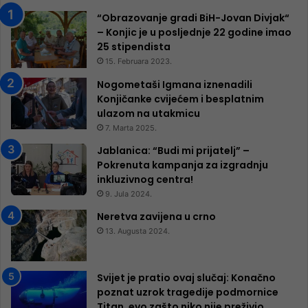
“Obrazovanje gradi BiH-Jovan Divjak“
– Konjic je u posljednje 22 godine imao
25 ​​stipendista
15. Februara 2023.
Nogometaši Igmana iznenadili
Konjičanke cvijećem i besplatnim
ulazom na utakmicu
7. Marta 2025.
Jablanica: “Budi mi prijatelj” –
Pokrenuta kampanja za izgradnju
inkluzivnog centra!
9. Jula 2024.
Neretva zavijena u crno
13. Augusta 2024.
Svijet je pratio ovaj slučaj: Konačno
poznat uzrok tragedije podmornice
Titan, evo zašto niko nije preživio