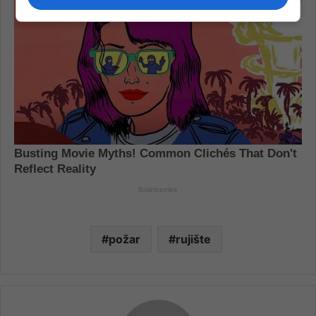
požar
rujište