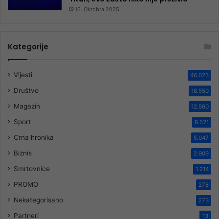
16. Oktobra 2025.
Kategorije
Vijesti
46.023
Društvo
18.550
Magazin
12.560
Sport
8.521
Crna hronika
5.047
Biznis
2.909
Smrtovnice
1.214
PROMO
278
Nekategorisano
273
Partneri
13