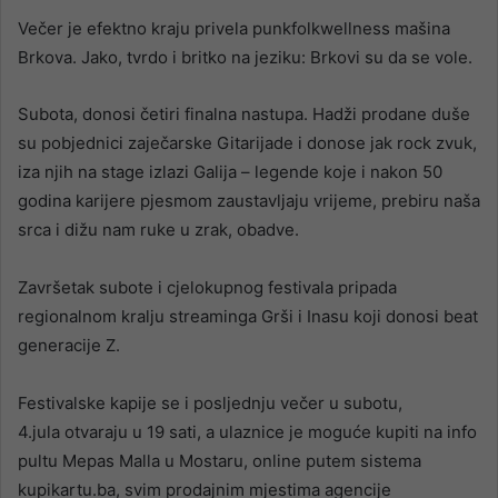
Večer je efektno kraju privela punkfolkwellness mašina
Brkova. Jako, tvrdo i britko na jeziku: Brkovi su da se vole.
Subota, donosi četiri finalna nastupa. Hadži prodane duše
su pobjednici zaječarske Gitarijade i donose jak rock zvuk,
iza njih na stage izlazi Galija – legende koje i nakon 50
godina karijere pjesmom zaustavljaju vrijeme, prebiru naša
srca i dižu nam ruke u zrak, obadve.
Završetak subote i cjelokupnog festivala pripada
regionalnom kralju streaminga Grši i Inasu koji donosi beat
generacije Z.
Festivalske kapije se i posljednju večer u subotu,
4.jula otvaraju u 19 sati, a ulaznice je moguće kupiti na info
pultu Mepas Malla u Mostaru, online putem sistema
kupikartu.ba, svim prodajnim mjestima agencije