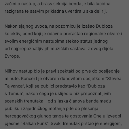
začinilo nastup, a brass sekcija benda je bila lucidna i
razigrana te sasvim prikladna uvertira u ska delirij.
Nakon sjajnog uvoda, na pozornicu je izašao Dubioza
kolektiv, bend koji je odavno prerastao regionalne okvire i
svojim energičnim nastupima stekao status jednog
od najprepoznatljivijih muzičkih sastava iz ovog dijela
Evrope.
Njihov nastup bio je pravi spektakl od prve do posljednje
minute. Koncert je otvoren duhovitom dosjetkom “Stevea
Tajvanca”, koji se publici predstavio kao “Dubioza
s Temua”, nakon čega je uslijedio niz prepoznatljivih
scenskih trenutaka – od silaska članova benda među
publiku i zajedničkog motanja pite do plesanja
hercegovačkog gluhog tanga te gostovanja Ohe u izvedbi
pjesme “Balkan Funk”. Svaki trenutak prštao je energijom,