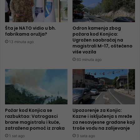
Šta je NATO vidio u bh.
Odron kamenja zbog
fabrikama oružja?
požara kod Konjica:
Ugrožen saobraćaj na
13 minuta ago
magistrali M-17, oštećeno
više vozila
60 minuta ago
Požar kod Konjica se
Upozorenje za Konjic:
razbuktao: Vatrogasci
Kazne i isključenja s mreže
brane magistralu i kuće,
za nesavjesne građane koji
zatražena pomoć iz zraka
troše vodu na zalijevanje
1 sat ago
3 sata ago