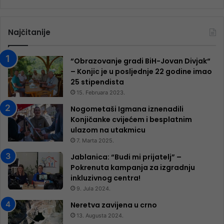
Najčitanije
“Obrazovanje gradi BiH-Jovan Divjak“
– Konjic je u posljednje 22 godine imao
25 ​​stipendista
15. Februara 2023.
Nogometaši Igmana iznenadili
Konjičanke cvijećem i besplatnim
ulazom na utakmicu
7. Marta 2025.
Jablanica: “Budi mi prijatelj” –
Pokrenuta kampanja za izgradnju
inkluzivnog centra!
9. Jula 2024.
Neretva zavijena u crno
13. Augusta 2024.