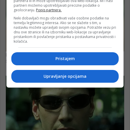
partnera ili ih može upotrebljavati ova web-lokacija. Mi i naši
partneri možemo upotrebljavati precizne podatke o
geolociranju.
Popis partnera.
Neki dobavljači mogu obrađivati vaše osobne podatke na
temelju legitimnog interesa. Ako se ne slažete s tim, u
nastavku možete upravljati svojim opcijama. Potražite vezu pri
dnu ove stranice ili na izborniku web-lokacije za upravljanje
pristankom ili povlačenje pristanka u postavkama privatnosti i
kolačića.
Pristajem
Upravljanje opcijama