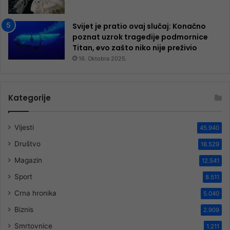
Svijet je pratio ovaj slučaj: Konačno
poznat uzrok tragedije podmornice
Titan, evo zašto niko nije preživio
16. Oktobra 2025.
Kategorije
Vijesti
45.940
Društvo
18.529
Magazin
12.541
Sport
8.511
Crna hronika
5.040
Biznis
2.909
Smrtovnice
1.211