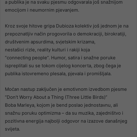
a publika je na svaku pjesmu odgovarala još snažnijom
emocijom i neumornim pjevanjem.
Kroz svoje hitove gripa Dubioza kolektiv još jednom je na
prepoznatljiv način progovorila o demokraciji, birokratiji,
društvenim apsurdima, svjetskim krizama,
nestašici rizle, reality kulturi i rakiji koja
“connecting people”. Humor, satira i snažne poruke
ispreplitali su se tokom cijelog koncerta, zbog čega je
publika istovremeno plesala, pjevala i promišljala.
Moćan nastup zaključen je emotivnom izvedbom pjesme
“Don't Worry About a Thing (Three Little Birds)”
Boba Marleya, kojom je bend poslao jednostavnu, ali
snažnu poruku optimizma – da su muzika, zajedništvo i
pozitivna energija najbolji odgovor na izazove današnjeg
svijeta.