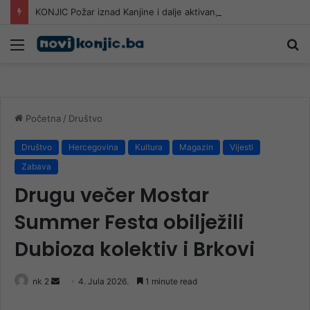
KONJIC Požar iznad Kanjine i dalje aktivan, zatražena pomoć iz zraka
Meni
Pr
Početna
/
Društvo
Društvo
Hercegovina
Kultura
Magazin
Vijesti
Zabava
Drugu večer Mostar
Summer Festa obilježili
Dubioza kolektiv i Brkovi
Send
nk 2
4. Jula 2026.
1 minute read
an