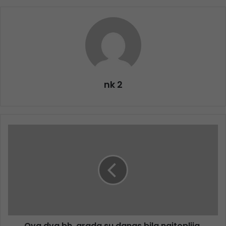
nk 2
Ova dva bh. grada su danas bila najtoplija,