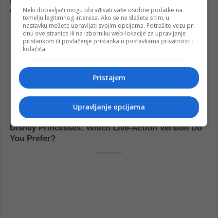
Neki dobavljači mogu obrađivati vaše osobne podatke na
temelju legitimnog interesa. Ako se ne slažete s tim, u
nastavku možete upravljati svojim opcijama. Potražite vezu pri
dnu ove stranice ili na izborniku web-lokacije za upravljanje
pristankom ili povlačenje pristanka u postavkama privatnosti i
kolačića.
Pristajem
Upravljanje opcijama