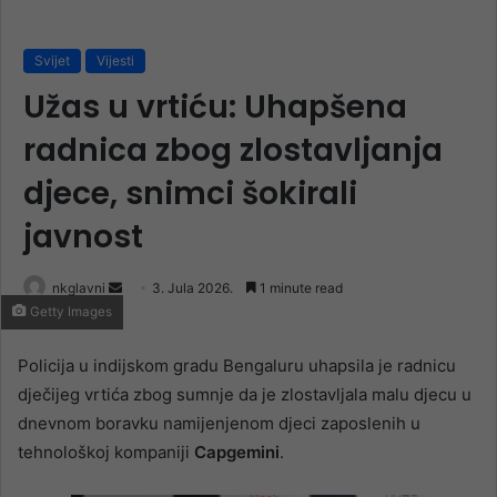
Svijet
Vijesti
Užas u vrtiću: Uhapšena
radnica zbog zlostavljanja
djece, snimci šokirali
javnost
Send
nkglavni
3. Jula 2026.
1 minute read
Getty Images
an
email
Policija u indijskom gradu Bengaluru uhapsila je radnicu
dječijeg vrtića zbog sumnje da je zlostavljala malu djecu u
dnevnom boravku namijenjenom djeci zaposlenih u
tehnološkoj kompaniji
Capgemini
.