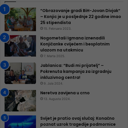
“Obrazovanje gradi BiH-Jovan Divjak“
– Konjic je u posljednje 22 godine imao
25 ​​stipendista
15. Februara 2023.
Nogometaši Igmana iznenadili
Konjičanke cvijećem i besplatnim
ulazom na utakmicu
7. Marta 2025.
Jablanica: “Budi mi prijatelj” –
Pokrenuta kampanja za izgradnju
inkluzivnog centra!
9. Jula 2024.
Neretva zavijena u crno
13. Augusta 2024.
Svijet je pratio ovaj slučaj: Konačno
poznat uzrok tragedije podmornice