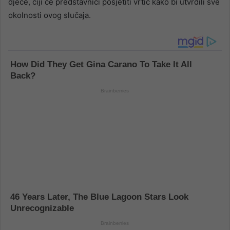
djece, čiji će predstavnici posjetiti vrtić kako bi utvrdili sve
okolnosti ovog slučaja.