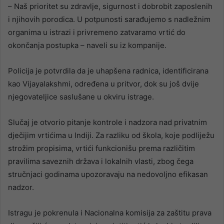
– Naš prioritet su zdravlje, sigurnost i dobrobit zaposlenih
i njihovih porodica. U potpunosti sarađujemo s nadležnim
organima u istrazi i privremeno zatvaramo vrtić do
okončanja postupka – naveli su iz kompanije.
Policija je potvrdila da je uhapšena radnica, identificirana
kao Vijayalakshmi, određena u pritvor, dok su još dvije
njegovateljice saslušane u okviru istrage.
Slučaj je otvorio pitanje kontrole i nadzora nad privatnim
dječijim vrtićima u Indiji. Za razliku od škola, koje podliježu
strožim propisima, vrtići funkcionišu prema različitim
pravilima saveznih država i lokalnih vlasti, zbog čega
stručnjaci godinama upozoravaju na nedovoljno efikasan
nadzor.
Istragu je pokrenula i Nacionalna komisija za zaštitu prava