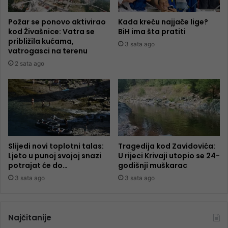
Požar se ponovo aktivirao
Kada kreću najjače lige?
kod Živašnice: Vatra se
BiH ima šta pratiti
približila kućama,
3 sata ago
vatrogasci na terenu
2 sata ago
Slijedi novi toplotni talas:
Tragedija kod Zavidovića:
Ljeto u punoj svojoj snazi
U rijeci Krivaji utopio se 24-
potrajat će do…
godišnji muškarac
3 sata ago
3 sata ago
Najčitanije