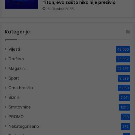
Titan, evo zašto niko nije preživio
16. Oktobra 2025.
Kategorije
Vijesti
46.060
Društvo
18.557
Magazin
12.567
Sport
8.529
Crna hronika
5.050
Biznis
2.911
Smrtovnice
1.215
PROMO
278
Nekategorisano
273