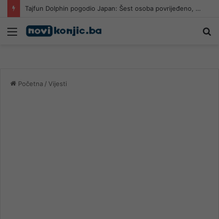
Tajfun Dolphin pogodio Japan: Šest osoba povrijeđeno, više od 50.000 objekata ostalo bez struje
Meni
Pr
Početna
/
Vijesti