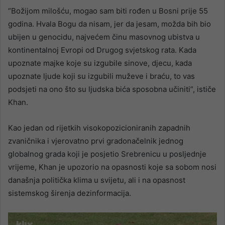
“Božijom milošću, mogao sam biti rođen u Bosni prije 55
godina. Hvala Bogu da nisam, jer da jesam, možda bih bio
ubijen u genocidu, najvećem činu masovnog ubistva u
kontinentalnoj Evropi od Drugog svjetskog rata. Kada
upoznate majke koje su izgubile sinove, djecu, kada
upoznate ljude koji su izgubili muževe i braću, to vas
podsjeti na ono što su ljudska bića sposobna učiniti”, ističe
Khan.
Kao jedan od rijetkih visokopozicioniranih zapadnih
zvaničnika i vjerovatno prvi gradonačelnik jednog
globalnog grada koji je posjetio Srebrenicu u posljednje
vrijeme, Khan je upozorio na opasnosti koje sa sobom nosi
današnja politička klima u svijetu, ali i na opasnost
sistemskog širenja dezinformacija.