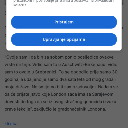
pristankom ili povlačenje pristanka u postavkama privatnosti i
kolačića.
Sadiq Khan u Srebrenici (Foto: S. S./Klix.ba)
Pristajem
Na kraju razgovora za Klix.ba, Sadiq Khan je poslao snažnu
poruku o važnosti povezivanja gradova i država, te
Upravljanje opcijama
prenošenju naučenih lekcija.
“Ovdje sam i da bih sa sobom ponio posljedice ovakve
vrste mržnje. Vidio sam to u Auschwitz-Birkenauu, vidio
sam to ovdje u Srebrenici. To se dogodilo prije samo 30
godina, a udaljeno je samo dva sata leta od mog grada i
moje države. Ne smijemo biti samozadovoljni. Nadam se
da će prijateljstvo koje London sada ima sa Sarajevom
dovesti do toga da se iz ovog strašnog genocida izvuku
prave lekcije”, zaključio je gradonačelnik Londona.
klix.ba