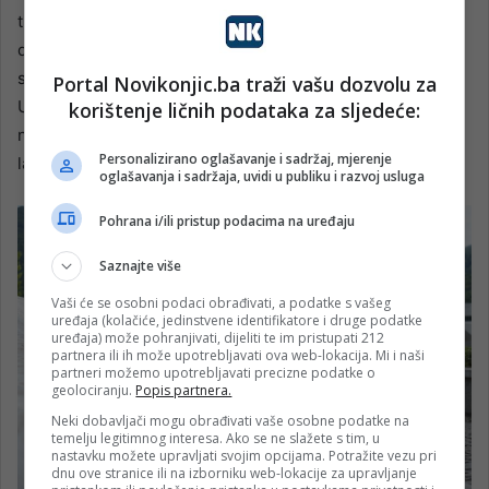
trebali, na jedan nepatronizirajući način, obrazovati jedni
druge. Bez obzira na to jeste li Jevrej, musliman, hindus,
sik ili kršćanin, provedite vrijeme lomeći hljeb zajedno.
Portal Novikonjic.ba traži vašu dozvolu za
Upoznajte jedni druge kako se ne bismo plašili. Mržnja
korištenje ličnih podataka za sljedeće:
nastaje kada ljudi nisu sigurni, a onda neko dođe, ispriča
Personalizirano oglašavanje i sadržaj, mjerenje
laž i to se proširi”, savjetuje on.
oglašavanja i sadržaja, uvidi u publiku i razvoj usluga
Pohrana i/ili pristup podacima na uređaju
Saznajte više
Vaši će se osobni podaci obrađivati, a podatke s vašeg
uređaja (kolačiće, jedinstvene identifikatore i druge podatke
uređaja) može pohranjivati, dijeliti te im pristupati 212
partnera ili ih može upotrebljavati ova web-lokacija. Mi i naši
partneri možemo upotrebljavati precizne podatke o
geolociranju.
Popis partnera.
Neki dobavljači mogu obrađivati vaše osobne podatke na
temelju legitimnog interesa. Ako se ne slažete s tim, u
nastavku možete upravljati svojim opcijama. Potražite vezu pri
dnu ove stranice ili na izborniku web-lokacije za upravljanje