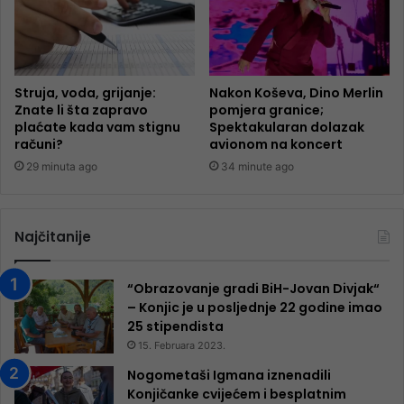
Struja, voda, grijanje:
Nakon Koševa, Dino Merlin
Znate li šta zapravo
pomjera granice;
plaćate kada vam stignu
Spektakularan dolazak
računi?
avionom na koncert
29 minuta ago
34 minute ago
Najčitanije
“Obrazovanje gradi BiH-Jovan Divjak“
– Konjic je u posljednje 22 godine imao
25 ​​stipendista
15. Februara 2023.
Nogometaši Igmana iznenadili
Konjičanke cvijećem i besplatnim