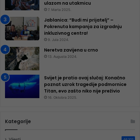
ulazom na utakmicu
7. Marta 2025.
Jablanica: “Budi mi prijatelj” –
Pokrenuta kampanja za izgradnju
inkluzivnog centra!
9. Jula 2024.
Neretva zavijena u crno
13. Augusta 2024.
Svijet je pratio ovaj slučaj: Konačno
poznat uzrok tragedije podmornice
Titan, evo zašto niko nije preživio
16. Oktobra 2025.
Kategorije
Vijesti
46.101