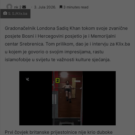
Send
nk 2
3. Jula 2026.
3 minutes read
S. S./Klix.ba
an
email
Gradonačelnik Londona Sadiq Khan tokom svoje zvanične
posjete Bosni i Hercegovini posjetio je i Memorijalni
centar Srebrenica. Tom prilikom, dao je i intervju za Klix.ba
u kojem je govorio o svojim impresijama, rastu
islamofobije u svijetu te važnosti kulture sjećanja.
Prvi čovjek britanske prijestolnice nije krio duboke