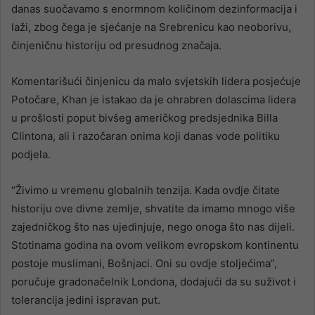
danas suočavamo s enormnom količinom dezinformacija i
laži, zbog čega je sjećanje na Srebrenicu kao neoborivu,
činjeničnu historiju od presudnog značaja.
Komentarišući činjenicu da malo svjetskih lidera posjećuje
Potočare, Khan je istakao da je ohrabren dolascima lidera
u prošlosti poput bivšeg američkog predsjednika Billa
Clintona, ali i razočaran onima koji danas vode politiku
podjela.
“Živimo u vremenu globalnih tenzija. Kada ovdje čitate
historiju ove divne zemlje, shvatite da imamo mnogo više
zajedničkog što nas ujedinjuje, nego onoga što nas dijeli.
Stotinama godina na ovom velikom evropskom kontinentu
postoje muslimani, Bošnjaci. Oni su ovdje stoljećima”,
poručuje gradonačelnik Londona, dodajući da su suživot i
tolerancija jedini ispravan put.