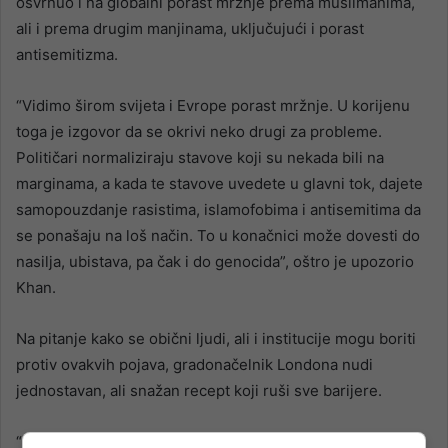
osvrnuo i na globalni porast mržnje prema muslimanima,
ali i prema drugim manjinama, uključujući i porast
antisemitizma.
“Vidimo širom svijeta i Evrope porast mržnje. U korijenu
toga je izgovor da se okrivi neko drugi za probleme.
Političari normaliziraju stavove koji su nekada bili na
marginama, a kada te stavove uvedete u glavni tok, dajete
samopouzdanje rasistima, islamofobima i antisemitima da
se ponašaju na loš način. To u konačnici može dovesti do
nasilja, ubistava, pa čak i do genocida”, oštro je upozorio
Khan.
Na pitanje kako se obični ljudi, ali i institucije mogu boriti
protiv ovakvih pojava, gradonačelnik Londona nudi
jednostavan, ali snažan recept koji ruši sve barijere.
“Sama riječ “predrasuda” znači unaprijed suditi. Svi bismo