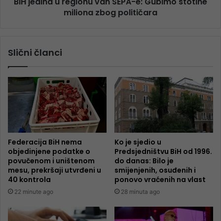
BiH jedina u regionu van SEPA-e: Gubimo stotine
miliona zbog političara
Slični članci
Federacija BiH nema
Ko je sjedio u
objedinjene podatke o
Predsjedništvu BiH od 1996.
povučenom i uništenom
do danas: Bilo je
mesu, prekršaji utvrđeni u
smijenjenih, osuđenih i
40 kontrola
ponovo vraćenih na vlast
22 minute ago
28 minuta ago