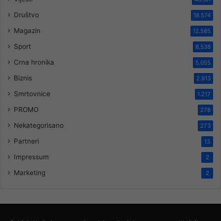
Društvo
18.574
Magazin
12.585
Sport
8.538
Crna hronika
5.055
Biznis
2.913
Smrtovnice
1.217
PROMO
278
Nekategorisano
273
Partneri
13
Impressum
2
Marketing
2