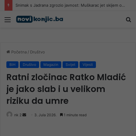
Snimak s Jadrana zgrozio javnost: Muškarac jet skijem ometao avione koji su gasili požar
Meni
Pr
Početna
/
Društvo
BiH
Društvo
Magazin
Svijet
Vijesti
Ratni zločinac Ratko Mladić
je jako slab i u velikom
riziku da umre
Send
nk 2
3. Jula 2026.
1 minute read
an
email