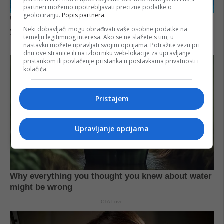
partneri možemo upotrebljavati precizne podatke o
geolociranju.
Popis partnera.
Neki dobavljači mogu obrađivati vaše osobne podatke na
temelju legitimnog interesa. Ako se ne slažete s tim, u
nastavku možete upravljati svojim opcijama. Potražite vezu pri
dnu ove stranice ili na izborniku web-lokacije za upravljanje
pristankom ili povlačenje pristanka u postavkama privatnosti i
kolačića.
Pristajem
Upravljanje opcijama