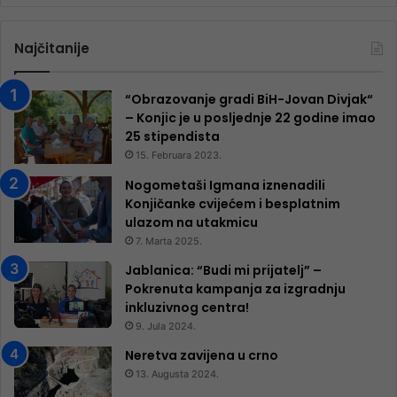
Najčitanije
“Obrazovanje gradi BiH-Jovan Divjak“
– Konjic je u posljednje 22 godine imao
25 ​​stipendista
15. Februara 2023.
Nogometaši Igmana iznenadili
Konjičanke cvijećem i besplatnim
ulazom na utakmicu
7. Marta 2025.
Jablanica: “Budi mi prijatelj” –
Pokrenuta kampanja za izgradnju
inkluzivnog centra!
9. Jula 2024.
Neretva zavijena u crno
13. Augusta 2024.