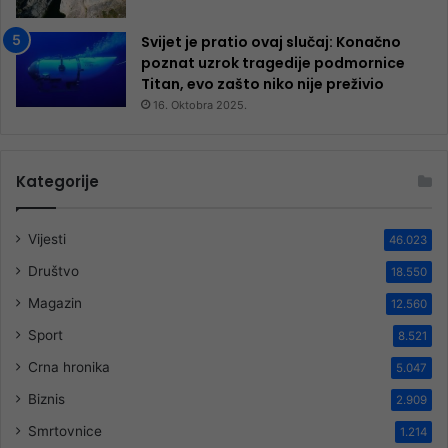
Svijet je pratio ovaj slučaj: Konačno
poznat uzrok tragedije podmornice
Titan, evo zašto niko nije preživio
16. Oktobra 2025.
Kategorije
Vijesti
46.023
Društvo
18.550
Magazin
12.560
Sport
8.521
Crna hronika
5.047
Biznis
2.909
Smrtovnice
1.214