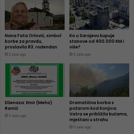
Nana Fata Orlović, simbol
Ko u Sarajevu kupuje
borbe za pravdu,
stanove od 400.000 KM i
proslavila 83. rođendan
više?
2 sata ago
3 sata ago
Dženaza: Emir (Meho)
Dramatična borba s
Ramić
požarom kod Konjica:
Vatra se približila kućama,
3 sata ago
mještani u strahu
3 sata ago