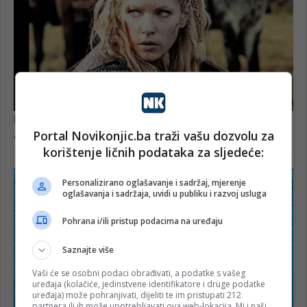
Portal Novikonjic.ba traži vašu dozvolu za
korištenje ličnih podataka za sljedeće:
Personalizirano oglašavanje i sadržaj, mjerenje
oglašavanja i sadržaja, uvidi u publiku i razvoj usluga
Pohrana i/ili pristup podacima na uređaju
Saznajte više
Vaši će se osobni podaci obrađivati, a podatke s vašeg
uređaja (kolačiće, jedinstvene identifikatore i druge podatke
uređaja) može pohranjivati, dijeliti te im pristupati 212
partnera ili ih može upotrebljavati ova web-lokacija. Mi i naši