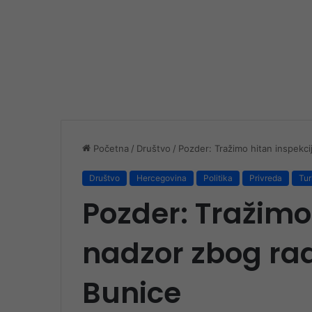
Početna
/
Društvo
/
Pozder: Tražimo hitan inspekci
Društvo
Hercegovina
Politika
Privreda
Tu
Pozder: Tražimo 
nadzor zbog ra
Bunice