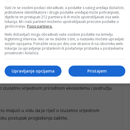
Vaši će se osobni podaci obrađivati, a podatke s vašeg uređaja (kolačiće,
jedinstvene identifikatore i druge podatke uređaja) može pohranjivati,
dijeliti te im pristupati 212 partnera ili ih može upotrebljavati ova web-
lokacija. Mi i naši partneri možemo upotrebljavati precizne podatke o
geolociranju.
Popis partnera.
BiH, budući da se, prema dostupnim informacijama, radi
Neki dobavljači mogu obrađivati vaše osobne podatke na temelju
 trasi autoceste.
legitimnog interesa. Ako se ne slažete s tim, u nastavku možete upravljati
svojim opcijama. Potražite vezu pri dnu ove stranice ili na izborniku web-
lokacije za upravljanje pristankom ili povlačenje pristanka u postavkama
jere navode s terena i poduzmu odgovarajuće mjere,
privatnosti i kolačića.
ivnosti do njihova usklađivanja s propisima i
Upravljanje opcijama
Pristajem
ozder izjavila je kako je Ministarstvo reagovalo odmah
 o izuzetno vrijednom prirodnom ekosistemu i području
imajući u vidu da je riječ o izuzetno vrijednom
oku postupak proglašenja zaštite.