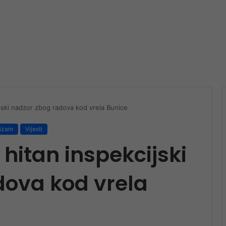
jski nadzor zbog radova kod vrela Bunice
rizam
Vijesti
hitan inspekcijski
dova kod vrela