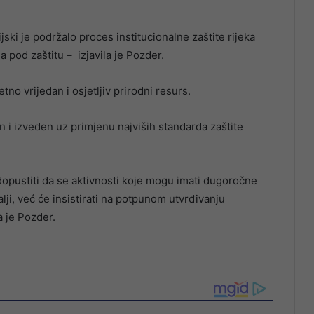
jski je podržalo proces institucionalne zaštite rijeka
a pod zaštitu – izjavila je Pozder.
tno vrijedan i osjetljiv prirodni resurs.
n i izveden uz primjenu najviših standarda zaštite
dopustiti da se aktivnosti koje mogu imati dugoročne
alji, već će insistirati na potpunom utvrđivanju
a je Pozder.