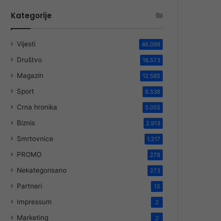
Kategorije
Vijesti
46.099
Društvo
18.573
Magazin
12.585
Sport
8.538
Crna hronika
5.055
Biznis
2.913
Smrtovnice
1.217
PROMO
278
Nekategorisano
273
Partneri
13
Impressum
2
Marketing
2