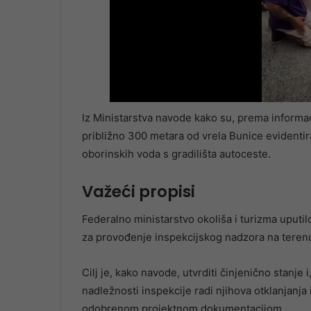
Iz Ministarstva navode kako su, prema informac
približno 300 metara od vrela Bunice evidentira
oborinskih voda s gradilišta autoceste.
Važeći propisi
Federalno ministarstvo okoliša i turizma uputil
za provođenje inspekcijskog nadzora na teren
Cilj je, kako navode, utvrditi činjenično stanje 
nadležnosti inspekcije radi njihova otklanjanja 
odobrenom projektnom dokumentacijom.