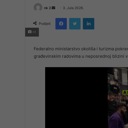
Send
nk 2
3. Jula 2026.
an
Facebook
Twitter
LinkedIn
email
Podijeli
n1
Federalno ministarstvo okoliša i turizma pokren
građevinskim radovima u neposrednoj blizini vr