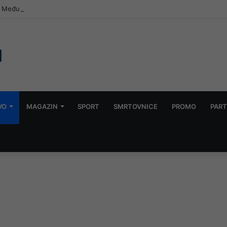
 8. Međunarodni festival harmonike „Sevdalinko harmonikom opjevana“
VO
MAGAZIN
SPORT
SMRTOVNICE
PROMO
PART