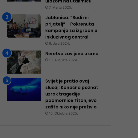
ulazom na utakmicu
7. Marta 2025.
Jablanica: “Budi mi
prijatelj” – Pokrenuta
kampanja za izgradnju
inkluzivnog centra!
9. Jula 2024.
Neretva zavijena u crno
13. Augusta 2024.
Svijet je pratio ovaj
slučaj: Konačno poznat
uzrok tragedije
podmornice Titan, evo
zašto niko nije preživio
16. Oktobra 2025.