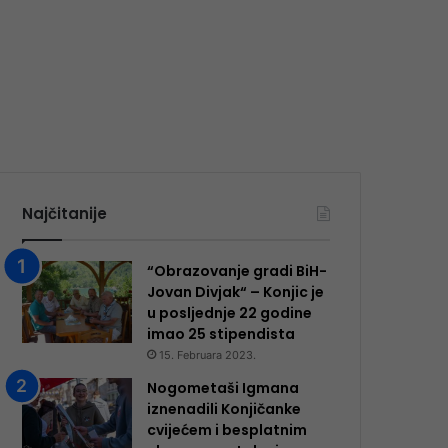
Najčitanije
“Obrazovanje gradi BiH-
Jovan Divjak“ – Konjic je
u posljednje 22 godine
imao 25 ​​stipendista
15. Februara 2023.
Nogometaši Igmana
iznenadili Konjičanke
cvijećem i besplatnim