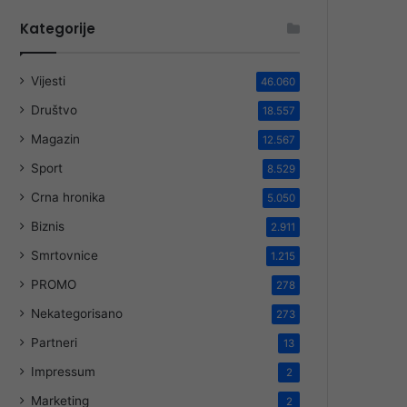
Kategorije
Vijesti
46.060
Društvo
18.557
Magazin
12.567
Sport
8.529
Crna hronika
5.050
Biznis
2.911
Smrtovnice
1.215
PROMO
278
Nekategorisano
273
Partneri
13
Impressum
2
Marketing
2