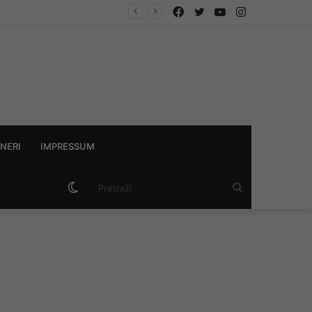
Facebook
Twitter
YouTube
Instagram
NERI
IMPRESSUM
Switch
Pretraži
skin