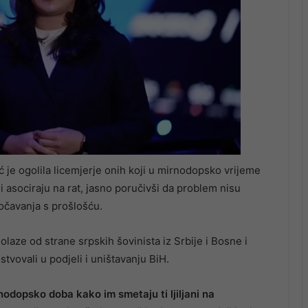
je ogolila licemjerje onih koji u mirnodopsko vrijeme
i asociraju na rat, jasno poručivši da problem nisu
suočavanja s prošlošću.
laze od strane srpskih šovinista iz Srbije i Bosne i
tvovali u podjeli i uništavanju BiH.
nodopsko doba kako im smetaju ti ljiljani na