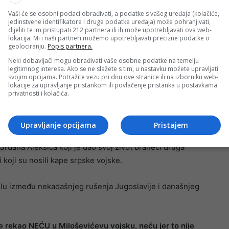
Vaši će se osobni podaci obrađivati, a podatke s vašeg uređaja (kolačiće,
jedinstvene identifikatore i druge podatke uređaja) može pohranjivati,
dijeliti te im pristupati 212 partnera ili ih može upotrebljavati ova web-
lokacija. Mi i naši partneri možemo upotrebljavati precizne podatke o
što bi vi da zaboravite. Da vas mi zaboravimo. Mi koji
geolociranju.
Popis partnera.
adili,
piše u njenoj objavi.
Neki dobavljači mogu obrađivati vaše osobne podatke na temelju
legitimnog interesa. Ako se ne slažete s tim, u nastavku možete upravljati
svojim opcijama. Potražite vezu pri dnu ove stranice ili na izborniku web-
BiH koja je branila zemlju, naglašavajući da Bosanci
lokacije za upravljanje pristankom ili povlačenje pristanka u postavkama
privatnosti i kolačića.
adove po Srbiji, jer je Bosna željela mir i Jugoslaviju.
heroja koji su u najtežim trenucima izabrali stranu
Upravljanje opcijama
Pristajem
 Bogićevića koji su izabrali Bosnu i ljiljane umjesto
Srđana Aleksića koji je dao svoj život braneći druga
 koji su nosili kape srpske vojske.
elu između nekadašnjeg rušenja Jugoslavije i današnjeg
je rekao NEĆU u Miloševićevu vojsku, neću jer to nije