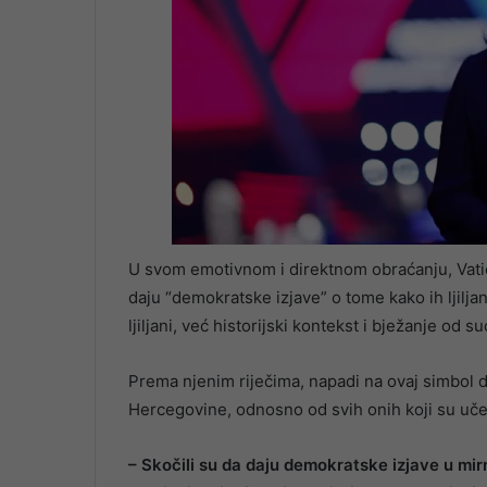
U svom emotivnom i direktnom obraćanju, Vatić 
daju “demokratske izjave” o tome kako ih ljiljan
ljiljani, već historijski kontekst i bježanje od 
Prema njenim riječima, napadi na ovaj simbol do
Hercegovine, odnosno od svih onih koji su učes
– Skočili su da daju demokratske izjave u mir