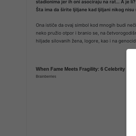
stadionima jer ih oni asociraju na rat… A je li? R
Šta ima da širite ljiljane kad ljiljani nikog nisu
Ona ističe da ovaj simbol kod mnogih budi nečis
neko pružio otpor i branio se, na četvorogodiš
hiljade silovanih žena, logore, kao i na genocid 