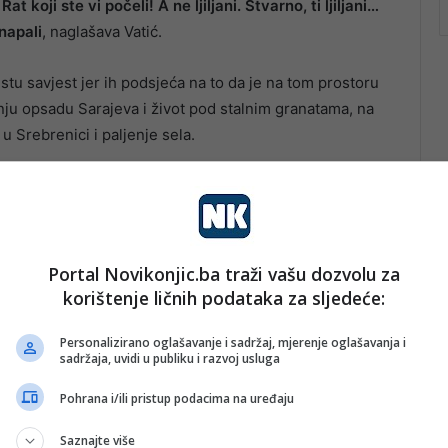
at koji ste vi počeli! A ne ljiljani. Stvarno, ti ljiljani…
 napali
, naglašava Vatić.
tu savjest jer ih podsjeća na to da je na tom prostoru
nju opsadu Sarajeva i život pod stalnim granatama, na
u Srebrenici i paljenje sela.
Portal Novikonjic.ba traži vašu dozvolu za
korištenje ličnih podataka za sljedeće:
Personalizirano oglašavanje i sadržaj, mjerenje oglašavanja i
sadržaja, uvidi u publiku i razvoj usluga
Pohrana i/ili pristup podacima na uređaju
Saznajte više