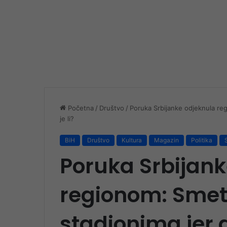
Početna
/
Društvo
/
Poruka Srbijanke odjeknula regi
je li?
BiH
Društvo
Kultura
Magazin
Politika
Poruka Srbijank
regionom: Smetaj
stadionima jer 