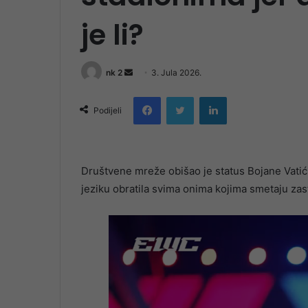
je li?
Send
nk 2
3. Jula 2026.
an
Facebook
Twitter
LinkedIn
email
Podijeli
Društvene mreže obišao je status Bojane Vatić,
jeziku obratila svima onima kojima smetaju zast