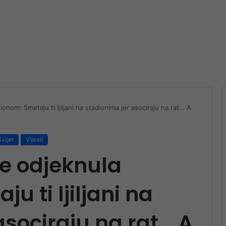
onom: Smetaju ti ljiljani na stadionima jer asociraju na rat… A
Svijet
Vijesti
e odjeknula
u ti ljiljani na
asociraju na rat… A