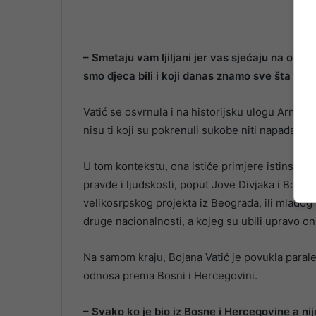
– Smetaju vam ljiljani jer vas sjećaju na ono 
smo djeca bili i koji danas znamo sve šta ste r
Vatić se osvrnula i na historijsku ulogu Armije 
nisu ti koji su pokrenuli sukobe niti napadali gr
U tom kontekstu, ona ističe primjere istinskih 
pravde i ljudskosti, poput Jove Divjaka i Bogića
velikosrpskog projekta iz Beograda, ili mladog 
druge nacionalnosti, a kojeg su ubili upravo oni
Na samom kraju, Bojana Vatić je povukla paral
odnosa prema Bosni i Hercegovini.
– Svako ko je bio iz Bosne i Hercegovine a ni