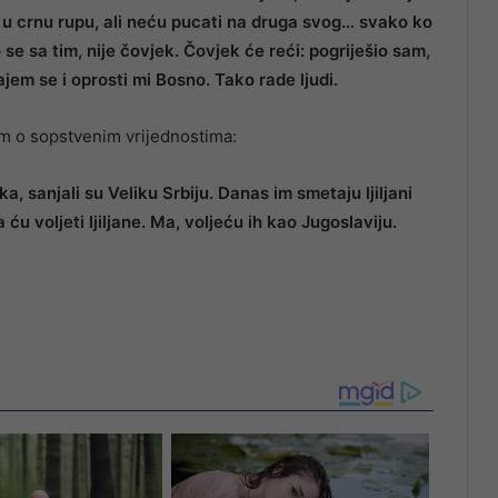
ti u crnu rupu, ali neću pucati na druga svog… svako ko
o se sa tim, nije čovjek. Čovjek će reći: pogriješio sam,
jem se i oprosti mi Bosno. Tako rade ljudi.
om o sopstvenim vrijednostima:
 sanjali su Veliku Srbiju. Danas im smetaju ljiljani
a ću voljeti ljiljane. Ma, voljeću ih kao Jugoslaviju.