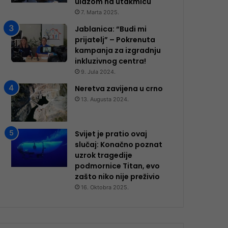
ulazom na utakmicu
7. Marta 2025.
Jablanica: “Budi mi
prijatelj” – Pokrenuta
kampanja za izgradnju
inkluzivnog centra!
9. Jula 2024.
Neretva zavijena u crno
13. Augusta 2024.
Svijet je pratio ovaj
slučaj: Konačno poznat
uzrok tragedije
podmornice Titan, evo
zašto niko nije preživio
16. Oktobra 2025.