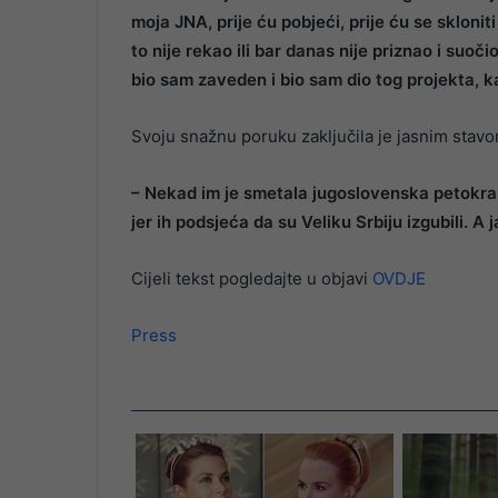
moja JNA, prije ću pobjeći, prije ću se skloni
to nije rekao ili bar danas nije priznao i suoči
bio sam zaveden i bio sam dio tog projekta, ka
Svoju snažnu poruku zaključila je jasnim stav
– Nekad im je smetala jugoslovenska petokraka,
jer ih podsjeća da su Veliku Srbiju izgubili. A j
Cijeli tekst pogledajte u objavi
OVDJE
Press