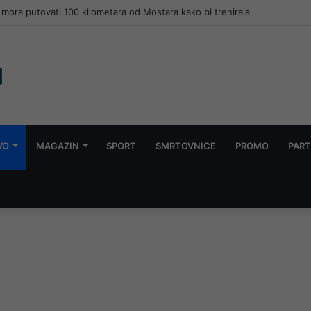
čekao kišu, nakon paklenih dana stiglo kratko osvježenje
VO
MAGAZIN
SPORT
SMRTOVNICE
PROMO
PART