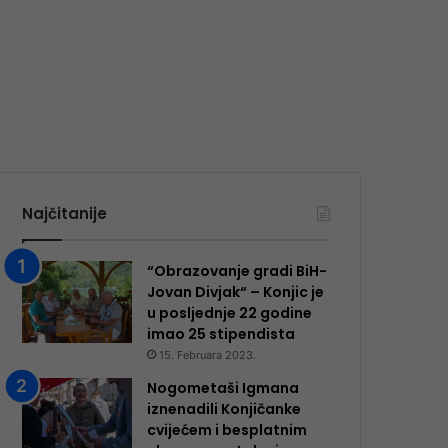
Najčitanije
“Obrazovanje gradi BiH-
Jovan Divjak“ – Konjic je
u posljednje 22 godine
imao 25 ​​stipendista
15. Februara 2023.
Nogometaši Igmana
iznenadili Konjičanke
cvijećem i besplatnim