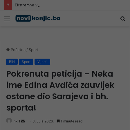
Ekstremne vrućine širom Evrope, obaraju se rekordi
Meni
Pr
Početna
/
Sport
BiH
Sport
Vijesti
Pokrenuta peticija – Neka
ime Edina Avdića zauvijek
ostane dio Sarajeva i bh.
sporta!
Send
nk 1
3. Jula 2026.
1 minute read
an