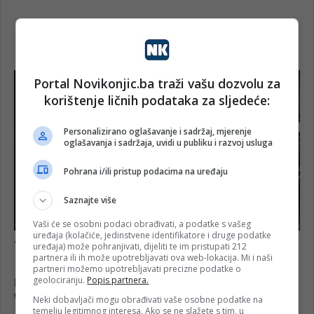
Portal Novikonjic.ba traži vašu dozvolu za
korištenje ličnih podataka za sljedeće:
Personalizirano oglašavanje i sadržaj, mjerenje
oglašavanja i sadržaja, uvidi u publiku i razvoj usluga
Pohrana i/ili pristup podacima na uređaju
Saznajte više
Vaši će se osobni podaci obrađivati, a podatke s vašeg
uređaja (kolačiće, jedinstvene identifikatore i druge podatke
uređaja) može pohranjivati, dijeliti te im pristupati 212
partnera ili ih može upotrebljavati ova web-lokacija. Mi i naši
partneri možemo upotrebljavati precizne podatke o
geolociranju.
Popis partnera.
Neki dobavljači mogu obrađivati vaše osobne podatke na
temelju legitimnog interesa. Ako se ne slažete s tim, u