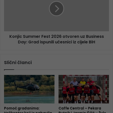
Konjic Summer Fest 2026 otvoren uz Business
Day: Grad ispunili učesnici iz cijele BiH
Slični članci
Pomoć građanima:
Caffe Central – Pekara
Helikopter koji je nabavila
Putnik i Jasmin Čilić – Žule