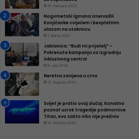
15. Februara 2023.
Nogometaši Igmana iznenadili
Konjičanke cvijećem i besplatnim
ulazom na utakmicu
7. Marta 2025.
Jablanica: “Budi mi prijatelj” –
Pokrenuta kampanja za izgradnju
inkluzivnog centra!
9. Jula 2024.
Neretva zavijena u crno
13. Augusta 2024.
Svijet je pratio ovaj slučaj: Konačno
poznat uzrok tragedije podmornice
Titan, evo zašto niko nije preživio
16. Oktobra 2025.