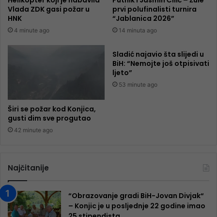
Vlada ZDK gasi požar u
prvi polufinalisti turnira
HNK
“Jablanica 2026”
4 minute ago
14 minuta ago
Sladić najavio šta slijedi u
BiH: “Nemojte još otpisivati
ljeto”
53 minute ago
Širi se požar kod Konjica,
gusti dim sve progutao
42 minute ago
Najčitanije
“Obrazovanje gradi BiH-Jovan Divjak“
– Konjic je u posljednje 22 godine imao
25 ​​stipendista