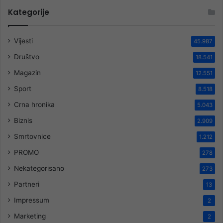
Kategorije
Vijesti
45.987
Društvo
18.541
Magazin
12.551
Sport
8.518
Crna hronika
5.043
Biznis
2.909
Smrtovnice
1.212
PROMO
278
Nekategorisano
273
Partneri
13
Impressum
2
Marketing
2