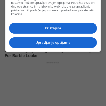
nastavku možete upravljati svojim opcijama. Potražite vezu pri
dnu ove stranice ili na izborniku web-lokacije za upravljanje
pristankom ili povlačenje pristanka u postavkama privatnosti i
kolačića.
Pristajem
Upravljanje opcijama