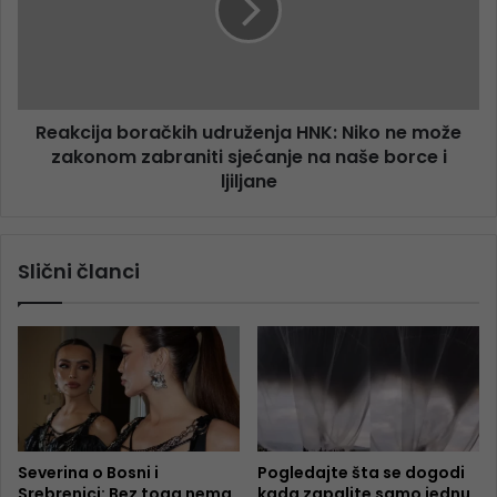
Reakcija boračkih udruženja HNK: Niko ne može
zakonom zabraniti sjećanje na naše borce i
ljiljane
Slični članci
Severina o Bosni i
Pogledajte šta se dogodi
Srebrenici: Bez toga nema
kada zapalite samo jednu