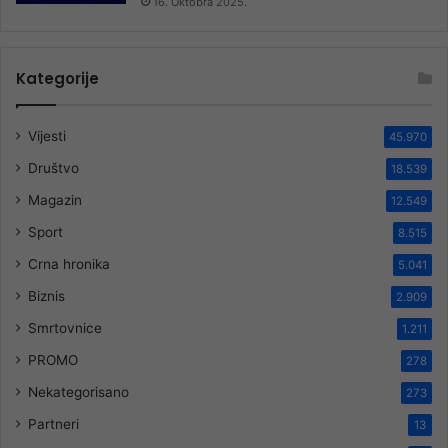
16. Oktobra 2025.
Kategorije
Vijesti
45.970
Društvo
18.539
Magazin
12.549
Sport
8.515
Crna hronika
5.041
Biznis
2.909
Smrtovnice
1.211
PROMO
278
Nekategorisano
273
Partneri
13