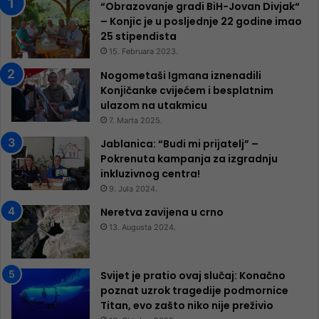
“Obrazovanje gradi BiH-Jovan Divjak“
– Konjic je u posljednje 22 godine imao
25 ​​stipendista
15. Februara 2023.
Nogometaši Igmana iznenadili
Konjičanke cvijećem i besplatnim
ulazom na utakmicu
7. Marta 2025.
Jablanica: “Budi mi prijatelj” –
Pokrenuta kampanja za izgradnju
inkluzivnog centra!
9. Jula 2024.
Neretva zavijena u crno
13. Augusta 2024.
Svijet je pratio ovaj slučaj: Konačno
poznat uzrok tragedije podmornice
Titan, evo zašto niko nije preživio