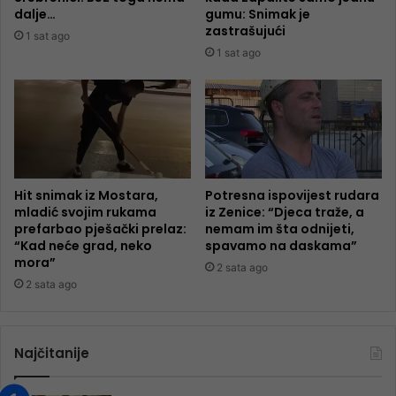
dalje…
gumu: Snimak je
zastrašujući
1 sat ago
1 sat ago
Hit snimak iz Mostara,
Potresna ispovijest rudara
mladić svojim rukama
iz Zenice: “Djeca traže, a
prefarbao pješački prelaz:
nemam im šta odnijeti,
“Kad neće grad, neko
spavamo na daskama”
mora”
2 sata ago
2 sata ago
Najčitanije