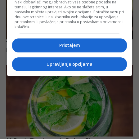
Neki dobavljači mogu obrađivati vaše osobne podatke na
temelju legitimnog interesa. Ako se ne slažete s tim, u
nastavku možete upravljati svojim opcijama. Potražite vezu pri
dnu ove stranice ili na izborniku web-lokacije za upravljanje
pristankom ili povlačenje pristanka u postavkama privatnosti i
kolačića.
Pristajem
Upravljanje opcijama