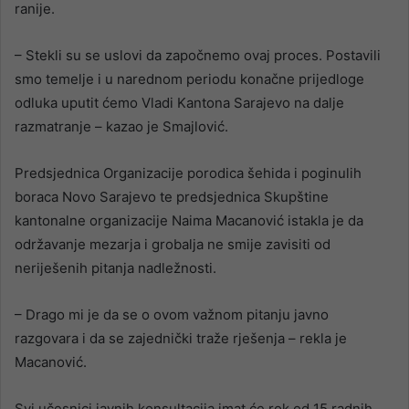
ranije.
– Stekli su se uslovi da započnemo ovaj proces. Postavili
smo temelje i u narednom periodu konačne prijedloge
odluka uputit ćemo Vladi Kantona Sarajevo na dalje
razmatranje – kazao je Smajlović.
Predsjednica Organizacije porodica šehida i poginulih
boraca Novo Sarajevo te predsjednica Skupštine
kantonalne organizacije Naima Macanović istakla je da
održavanje mezarja i grobalja ne smije zavisiti od
neriješenih pitanja nadležnosti.
– Drago mi je da se o ovom važnom pitanju javno
razgovara i da se zajednički traže rješenja – rekla je
Macanović.
Svi učesnici javnih konsultacija imat će rok od 15 radnih