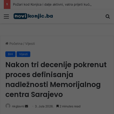
Požari kod Konjica i dalje aktivni, vatra prijeti kućama: Građani uznemireni, gašenje se nastavlja tokom noći
Meni
Pr
Početna
/
Vijesti
BiH
Vijesti
Nakon tri decenije pokrenut
proces definisanja
nadležnosti Memorijalnog
centra Sarajevo
Send
nkglavni
3. Jula 2026.
2 minutes read
an