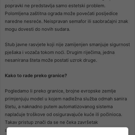
popravki ne predstavlja samo estetski problem.
Polomljena zaštitna ograda može povećati posljedice
naredne nesreće. Neispravan semafor ili saobraćajni znak
mogu dovesti do novih sudara.
Stub javne rasvjete koji nije zamijenjen smanjuje sigurnost
pješaka i vozača tokom noći. Drugim riječima, jedna
nesanirana šteta može postati uzrok druge.
Kako to rade preko granice?
Pogledamo li preko granice, brojne evropske zemlje
primjenjuju model u kojem nadležna služba odmah sanira
štetu, a naknadno putem automatizovanog sistema
naplaćuje troškove od osiguravajuće kuće ili počinioca.
Takav pristup znači da se ne čeka završetak
administrativnih procedura kako bi ponovo dobili sigurnu