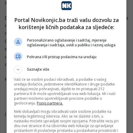
infrastrukturu.
Da zakljčimo. U Bosni i Hercegovini uništena javna imovina
Portal Novikonjic.ba traži vašu dozvolu za
nakon “sudara” u većini slučajeva nije posljedica
korištenje ličnih podataka za sljedeće:
nedostatka zakona, već njihove spore primjene.
Personalizirano oglašavanje i sadržaj, mjerenje
Odgovornost vozača za nastalu štetu uglavnom nije
oglašavanja i sadržaja, uvidi u publiku i razvoj usluga
sporna, ali dok institucije, osiguravajuće kuće i oni koji
upravljaju infrastrukturom međusobno razmjenjuju
Pohrana i/ili pristup podacima na uređaju
dokumentaciju, posljedice ostaju na ulicama.
Saznajte više
Ružno! Opasno!
Vaši će se osobni podaci obrađivati, a podatke s vašeg
uređaja (kolačiće, jedinstvene identifikatore i druge podatke
uređaja) može pohranjivati, dijeliti te im pristupati 212
partnera ili ih može upotrebljavati ova web-lokacija. Mi i naši
partneri možemo upotrebljavati precizne podatke o
geolociranju.
Popis partnera.
Neki dobavljači mogu obrađivati vaše osobne podatke na
(
Vijesti.ba
)
temelju legitimnog interesa. Ako se ne slažete s tim, u
nastavku možete upravljati svojim opcijama. Potražite vezu pri
dnu ove stranice ili na izborniku web-lokacije za upravljanje
pristankom ili povlačenje pristanka u postavkama privatnosti i