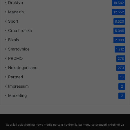
Društvo
18.542
Magazin
12.552
Sport
8.520
Crna hronika
5.046
Biznis
2.909
Smrtovnice
1.212
PROMO
278
Nekategorisano
273
Partneri
13
Impressum
2
Marketing
2
Sadržaji objavljeni na news media portalu novikonjic.ba mogu se preuzeti isključivo uz