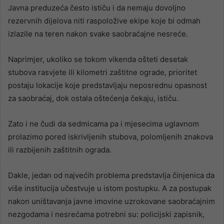
Javna preduzeća često ističu i da nemaju dovoljno
rezervnih dijelova niti raspoložive ekipe koje bi odmah
izlazile na teren nakon svake saobraćajne nesreće.
Naprimjer, ukoliko se tokom vikenda ošteti desetak
stubova rasvjete ili kilometri zaštitne ograde, prioritet
postaju lokacije koje predstavljaju neposrednu opasnost
za saobraćaj, dok ostala oštećenja čekaju, ističu.
Zato i ne čudi da sedmicama pa i mjesecima uglavnom
prolazimo pored iskrivljenih stubova, polomljenih znakova
ili razbijenih zaštitnih ograda.
Dakle, jedan od najvećih problema predstavlja činjenica da
više institucija učestvuje u istom postupku. A za postupak
nakon uništavanja javne imovine uzrokovane saobraćajnim
nezgodama i nesrećama potrebni su: policijski zapisnik,