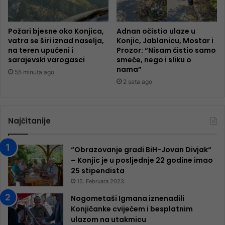
Požari bjesne oko Konjica,
Adnan očistio ulaze u
vatra se širi iznad naselja,
Konjic, Jablanicu, Mostar i
na teren upućeni i
Prozor: “Nisam čistio samo
sarajevski varogasci
smeće, nego i sliku o
nama”
55 minuta ago
2 sata ago
Najčitanije
“Obrazovanje gradi BiH-Jovan Divjak“
– Konjic je u posljednje 22 godine imao
25 ​​stipendista
15. Februara 2023.
Nogometaši Igmana iznenadili
Konjičanke cvijećem i besplatnim
ulazom na utakmicu