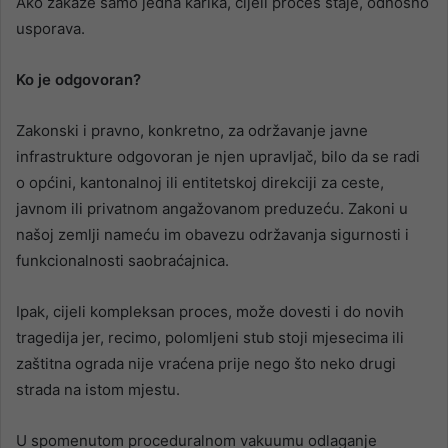
Ako zakaže samo jedna karika, cijeli proces staje, odnosno
usporava.
Ko je odgovoran?
Zakonski i pravno, konkretno, za održavanje javne
infrastrukture odgovoran je njen upravljač, bilo da se radi
o općini, kantonalnoj ili entitetskoj direkciji za ceste,
javnom ili privatnom angažovanom preduzeću. Zakoni u
našoj zemlji nameću im obavezu održavanja sigurnosti i
funkcionalnosti saobraćajnica.
Ipak, cijeli kompleksan proces, može dovesti i do novih
tragedija jer, recimo, polomljeni stub stoji mjesecima ili
zaštitna ograda nije vraćena prije nego što neko drugi
strada na istom mjestu.
U spomenutom proceduralnom vakuumu odlaganje