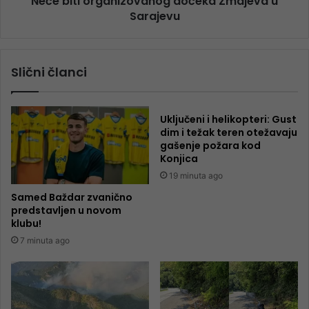
Neće biti organizovanog dočeka Zmajeva u
Sarajevu
Slični članci
Uključeni i helikopteri: Gust
dim i težak teren otežavaju
gašenje požara kod
Konjica
19 minuta ago
Samed Baždar zvanično
predstavljen u novom
klubu!
7 minuta ago