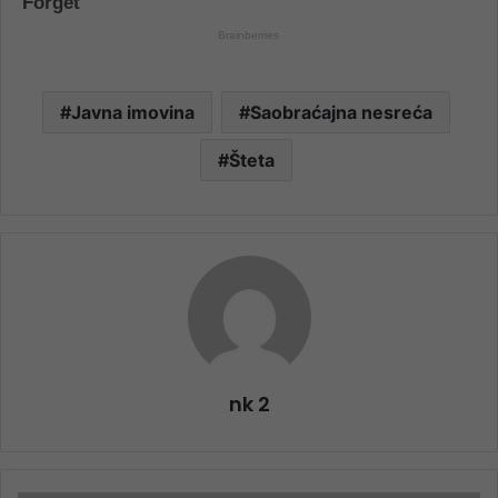
Javna imovina
Saobraćajna nesreća
Šteta
nk 2