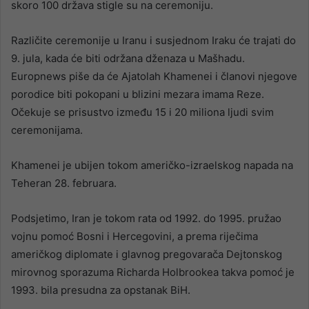
skoro 100 država stigle su na ceremoniju.
Različite ceremonije u Iranu i susjednom Iraku će trajati do
9. jula, kada će biti održana dženaza u Mašhadu.
Europnews piše da će Ajatolah Khamenei i članovi njegove
porodice biti pokopani u blizini mezara imama Reze.
Očekuje se prisustvo između 15 i 20 miliona ljudi svim
ceremonijama.
Khamenei je ubijen tokom američko-izraelskog napada na
Teheran 28. februara.
Podsjetimo, Iran je tokom rata od 1992. do 1995. pružao
vojnu pomoć Bosni i Hercegovini, a prema riječima
američkog diplomate i glavnog pregovarača Dejtonskog
mirovnog sporazuma Richarda Holbrookea takva pomoć je
1993. bila presudna za opstanak BiH.