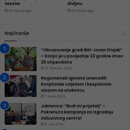
sezone
divljinu
41 minuta ago
51 minuta ago
Najčitanije
“Obrazovanje gradi BiH-Jovan Divjak“
– Konjic je u posljednje 22 godine imao
25 ​​stipendista
15. Februara 2023.
Nogometaši Igmana iznenadili
Konjičanke cvijećem i besplatnim
ulazom na utakmicu
7. Marta 2025.
Jablanica: “Budi mi prijatelj” –
Pokrenuta kampanja za izgradnju
inkluzivnog centra!
9. Jula 2024.