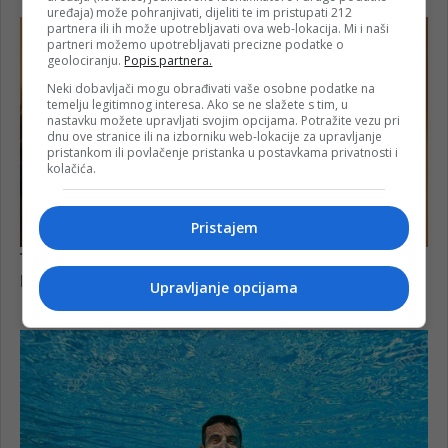
uređaja) može pohranjivati, dijeliti te im pristupati 212
partnera ili ih može upotrebljavati ova web-lokacija. Mi i naši
partneri možemo upotrebljavati precizne podatke o
geolociranju.
Popis partnera.
Neki dobavljači mogu obrađivati vaše osobne podatke na
temelju legitimnog interesa. Ako se ne slažete s tim, u
nastavku možete upravljati svojim opcijama. Potražite vezu pri
dnu ove stranice ili na izborniku web-lokacije za upravljanje
pristankom ili povlačenje pristanka u postavkama privatnosti i
kolačića.
Pristajem
Upravljanje opcijama