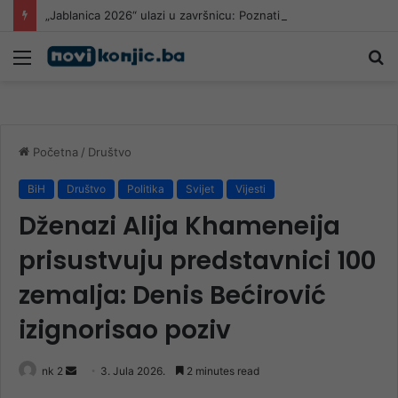
„Jablanica 2026“ ulazi u završnicu: Poznati polufinalisti
Meni
Pr
Početna
/
Društvo
BiH
Društvo
Politika
Svijet
Vijesti
Dženazi Alija Khameneija
prisustvuju predstavnici 100
zemalja: Denis Bećirović
izignorisao poziv
Send
nk 2
3. Jula 2026.
2 minutes read
an