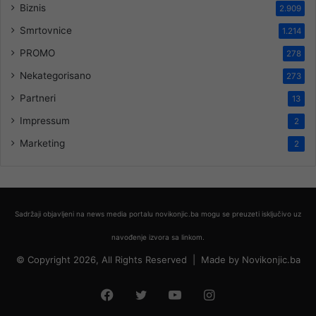
Biznis
2.909
Smrtovnice
1.214
PROMO
278
Nekategorisano
273
Partneri
13
Impressum
2
Marketing
2
Sadržaji objavljeni na news media portalu novikonjic.ba mogu se preuzeti isključivo uz
navođenje izvora sa linkom.
© Copyright 2026, All Rights Reserved |
Made by
Novikonjic.ba
Facebook
Twitter
YouTube
Instagram