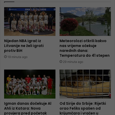
Nijedan NBA igrač iz
Meteorolozi otkrili kakvo
Litvanije ne želi igrati
nas vrijeme očekuje
protiv BiH
narednih dana:
Temperatura do 41 stepen
19 minuta ago
29 minuta ago
Igman danas dočekuje Al
Od Sirije do Srbije: Rijetki
Ahli iz Katara: Nova
orao Feliks spašen od
provjera pred početak
krijumčara i vraćen u