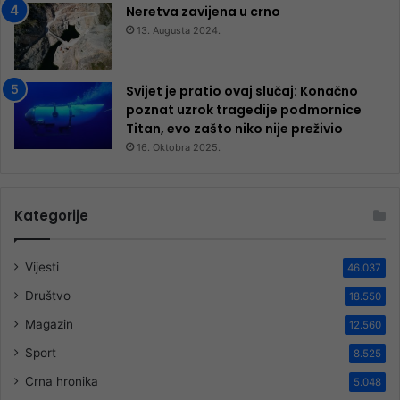
Neretva zavijena u crno
13. Augusta 2024.
Svijet je pratio ovaj slučaj: Konačno
poznat uzrok tragedije podmornice
Titan, evo zašto niko nije preživio
16. Oktobra 2025.
Kategorije
Vijesti
46.037
Društvo
18.550
Magazin
12.560
Sport
8.525
Crna hronika
5.048