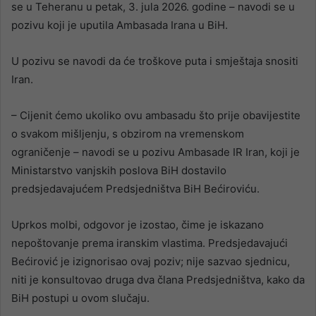
se u Teheranu u petak, 3. jula 2026. godine – navodi se u
pozivu koji je uputila Ambasada Irana u BiH.
U pozivu se navodi da će troškove puta i smještaja snositi
Iran.
– Cijenit ćemo ukoliko ovu ambasadu što prije obavijestite
o svakom mišljenju, s obzirom na vremenskom
ograničenje – navodi se u pozivu Ambasade IR Iran, koji je
Ministarstvo vanjskih poslova BiH dostavilo
predsjedavajućem Predsjedništva BiH Bećiroviću.
Uprkos molbi, odgovor je izostao, čime je iskazano
nepoštovanje prema iranskim vlastima. Predsjedavajući
Bećirović je izignorisao ovaj poziv; nije sazvao sjednicu,
niti je konsultovao druga dva člana Predsjedništva, kako da
BiH postupi u ovom slučaju.