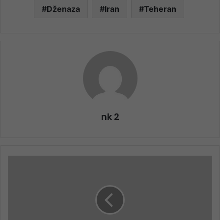
Dženaza
Iran
Teheran
nk 2