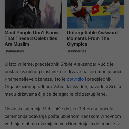
U isto vrijeme, predsjednik Srbije Aleksandar Vučić je
poslao zvaničnog izaslanika te države na ceremoniju uoči
Khameneijeve dženaze, što je
potvrdio
i predsjednik
Organizacionog odbora Vahid Jalalzadeh, navodeći Srbiju
među državama čije će delegacije biti zastupljene.
Novinska agencija Mehr piše da je u Teheranu počela
ceremonija odavanja pošte ubijenom iranskom vrhovnom
vođi ajatolahu u džamiji Imama Homeinija, a delegacije iz