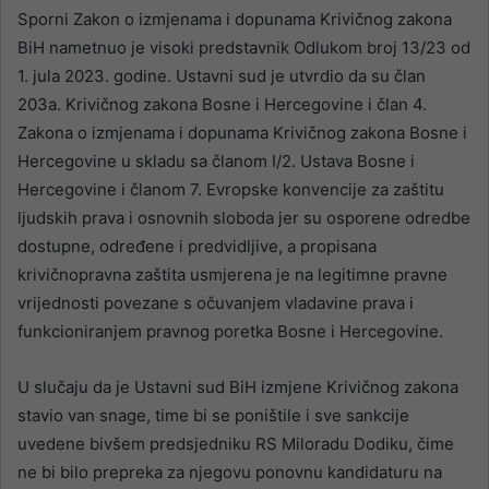
Sporni Zakon o izmjenama i dopunama Krivičnog zakona
BiH nametnuo je visoki predstavnik Odlukom broj 13/23 od
1. jula 2023. godine. Ustavni sud je utvrdio da su član
203a. Krivičnog zakona Bosne i Hercegovine i član 4.
Zakona o izmjenama i dopunama Krivičnog zakona Bosne i
Hercegovine u skladu sa članom I/2. Ustava Bosne i
Hercegovine i članom 7. Evropske konvencije za zaštitu
ljudskih prava i osnovnih sloboda jer su osporene odredbe
dostupne, određene i predvidljive, a propisana
krivičnopravna zaštita usmjerena je na legitimne pravne
vrijednosti povezane s očuvanjem vladavine prava i
funkcioniranjem pravnog poretka Bosne i Hercegovine.
U slučaju da je Ustavni sud BiH izmjene Krivičnog zakona
stavio van snage, time bi se poništile i sve sankcije
uvedene bivšem predsjedniku RS Miloradu Dodiku, čime
ne bi bilo prepreka za njegovu ponovnu kandidaturu na