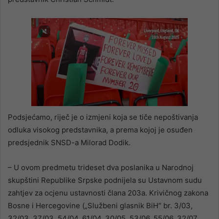
Podsjećamo, riječ je o izmjeni koja se tiče nepoštivanja
odluka visokog predstavnika, a prema kojoj je osuđen
predsjednik SNSD-a Milorad Dodik.
– U ovom predmetu trideset dva poslanika u Narodnoj
skupštini Republike Srpske podnijela su Ustavnom sudu
zahtjev za ocjenu ustavnosti člana 203a. Krivičnog zakona
Bosne i Hercegovine („Službeni glasnik BiH“ br. 3/03,
32/03, 37/03, 54/04, 61/04, 30/05, 53/06, 55/06, 32/07,