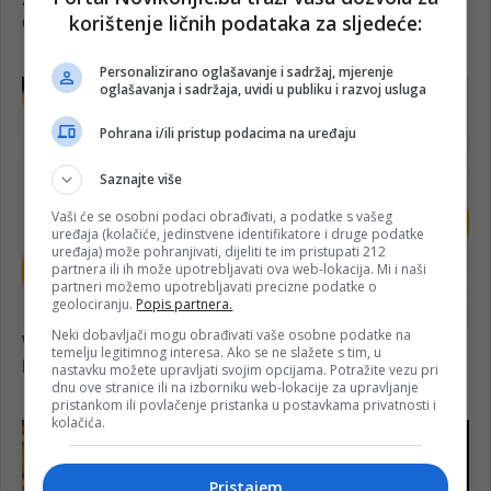
korištenje ličnih podataka za sljedeće:
Personalizirano oglašavanje i sadržaj, mjerenje
oglašavanja i sadržaja, uvidi u publiku i razvoj usluga
Pohrana i/ili pristup podacima na uređaju
Saznajte više
Vaši će se osobni podaci obrađivati, a podatke s vašeg
uređaja (kolačiće, jedinstvene identifikatore i druge podatke
uređaja) može pohranjivati, dijeliti te im pristupati 212
partnera ili ih može upotrebljavati ova web-lokacija. Mi i naši
partneri možemo upotrebljavati precizne podatke o
geolociranju.
Popis partnera.
Neki dobavljači mogu obrađivati vaše osobne podatke na
temelju legitimnog interesa. Ako se ne slažete s tim, u
nastavku možete upravljati svojim opcijama. Potražite vezu pri
dnu ove stranice ili na izborniku web-lokacije za upravljanje
pristankom ili povlačenje pristanka u postavkama privatnosti i
kolačića.
Pristajem