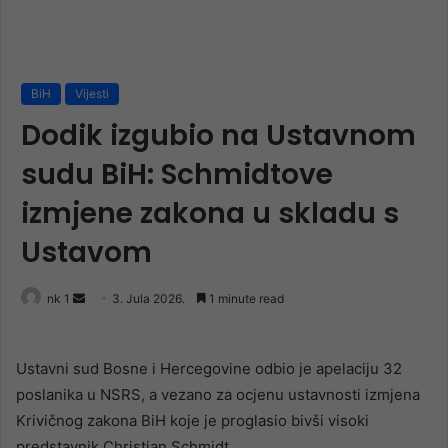
BiH
Vijesti
Dodik izgubio na Ustavnom
sudu BiH: Schmidtove
izmjene zakona u skladu s
Ustavom
Send
nk 1
3. Jula 2026.
1 minute read
an
email
Ustavni sud Bosne i Hercegovine odbio je apelaciju 32
poslanika u NSRS, a vezano za ocjenu ustavnosti izmjena
Krivičnog zakona BiH koje je proglasio bivši visoki
predstavnik Christian Schmidt.