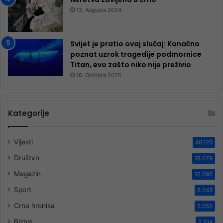
13. Augusta 2024.
Svijet je pratio ovaj slučaj: Konačno
poznat uzrok tragedije podmornice
Titan, evo zašto niko nije preživio
16. Oktobra 2025.
Kategorije
Vijesti
46.120
Društvo
18.579
Magazin
12.590
Sport
8.543
Crna hronika
5.055
Biznis
2.914