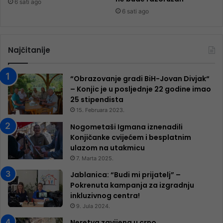
6 sati ago
6 sati ago
Najčitanije
“Obrazovanje gradi BiH-Jovan Divjak“
– Konjic je u posljednje 22 godine imao
25 ​​stipendista
15. Februara 2023.
Nogometaši Igmana iznenadili
Konjičanke cvijećem i besplatnim
ulazom na utakmicu
7. Marta 2025.
Jablanica: “Budi mi prijatelj” –
Pokrenuta kampanja za izgradnju
inkluzivnog centra!
9. Jula 2024.
Neretva zavijena u crno