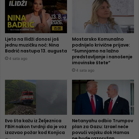
Ljeto na Ilidži donosi još
Mostarsko Komunalno
jednu muzičku noć: Nina
podnijelo krivične prijave:
Badrić nastupa 13. augusta
“Sumnjamo na lažno
predstavljanje i nanošenje
4 sata ago
imovinske štete”
4 sata ago
Evo šta kažu iz Željeznica
Netanyahu odbio Trumpov
FBiH nakon tvrdnji da je voz
plan za Gazu: Izrael neće
izazvao požar kod Konjica
povući vojsku dok Hamas
ne bude razoružan