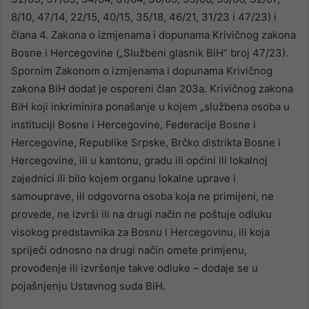
8/10, 47/14, 22/15, 40/15, 35/18, 46/21, 31/23 i 47/23) i
člana 4. Zakona o izmjenama i dopunama Krivičnog zakona
Bosne i Hercegovine („Službeni glasnik BiH“ broj 47/23).
Spornim Zakonom o izmjenama i dopunama Krivičnog
zakona BiH dodat je osporeni član 203a. Krivičnog zakona
BiH koji inkriminira ponašanje u kojem „službena osoba u
instituciji Bosne i Hercegovine, Federacije Bosne i
Hercegovine, Republike Srpske, Brčko distrikta Bosne i
Hercegovine, ili u kantonu, gradu ili općini ili lokalnoj
zajednici ili bilo kojem organu lokalne uprave i
samouprave, ili odgovorna osoba koja ne primijeni, ne
provede, ne izvrši ili na drugi način ne poštuje odluku
visokog predstavnika za Bosnu i Hercegovinu, ili koja
spriječi odnosno na drugi način omete primjenu,
provođenje ili izvršenje takve odluke – dodaje se u
pojašnjenju Ustavnog suda BiH.