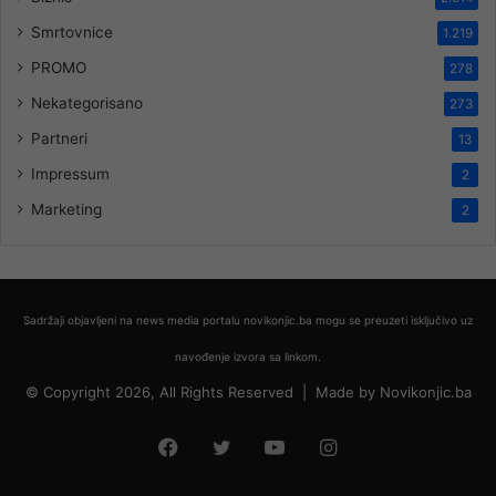
Smrtovnice
1.219
PROMO
278
Nekategorisano
273
Partneri
13
Impressum
2
Marketing
2
Sadržaji objavljeni na news media portalu novikonjic.ba mogu se preuzeti isključivo uz
navođenje izvora sa linkom.
© Copyright 2026, All Rights Reserved |
Made by
Novikonjic.ba
Facebook
Twitter
YouTube
Instagram