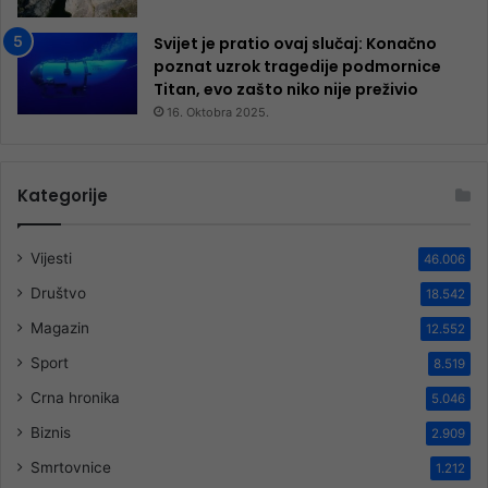
Svijet je pratio ovaj slučaj: Konačno
poznat uzrok tragedije podmornice
Titan, evo zašto niko nije preživio
16. Oktobra 2025.
Kategorije
Vijesti
46.006
Društvo
18.542
Magazin
12.552
Sport
8.519
Crna hronika
5.046
Biznis
2.909
Smrtovnice
1.212