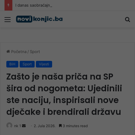
I danas saobraćajni kolaps od Jablanice do Sarajeva: Putnici na izuzetno visokim temperaturama čekaju u kolonama
Meni
Pr
Početna
/
Sport
BiH
Sport
Vijesti
Zašto je naša priča na SP
šira od nogometa: Ujedinili
ste naciju, inspirisali nove
dječake i brendirali državu
Send
nk 1
2. Jula 2026.
3 minutes read
an