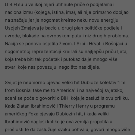
U BiH su u velikoj mjeri utihnule priče o podjelama i
nacionalizmu (kojega, istina, ima), ali nije primarno dobijao
na značaju jer je nogomet kreirao neku novu energiju.
Uspjeh Zmajeva je bacio u drugi plan političke podjele i
uvrede, blokade na evropskom putu i niz drugih problema.
Nacija se ponovo osjetila živom. I Srbi i Hrvati i Bošnjaci u
nogometnoj reprezentaciji kreirali su najljepšu priču ljeta,
koja treba biti tek početak i putokaz da je mnogo više
stvari koje nas povezuju, nego što nas dijele.
Svijet je neumorno pjevao veliki hit Dubioze kolektiv “I'm
from Bosnia, take me to America” i na najvećoj svjetskoj
sceni se počelo govoriti o BiH, koja je zaslužila ovu priliku.
Kada Zlatan Ibrahimović i Thierry Henry u programu
američkog Foxa pjevaju Dubiozin hit, i kada veliki
Ibrahimović naglasi koliko je ova zemlja propatila u
prošlosti te da zaslužuje svaku pohvalu, govori mnogo više