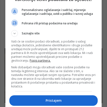
Personalizirano oglašavanje i sadržaj, mjerenje
oglašavanja i sadržaja, uvidi u publiku i razvoj usluga
Pohrana i/ili pristup podacima na uređaju
Saznajte više
Vaši će se osobni podaci obrađivati, a podatke s vašeg
uređaja (kolačiće, jedinstvene identifikatore i druge podatke
uređaja) može pohranjivati, dijeliti te im pristupati 212
partnera ili ih može upotrebljavati ova web-lokacija. Mi i naši
partneri možemo upotrebljavati precizne podatke o
geolociranju.
Popis partnera.
Neki dobavljači mogu obrađivati vaše osobne podatke na
temelju legitimnog interesa. Ako se ne slažete s tim, u
nastavku možete upravljati svojim opcijama. Potražite vezu pri
dnu ove stranice ili na izborniku web-lokacije za upravljanje
pristankom ili povlačenje pristanka u postavkama privatnosti i
kolačića.
Pristajem