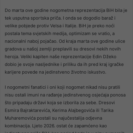
Do marta ove godine nogometna reprezentacija BiH bila je
tek usputna sportska priča. I onda se dogodio baraž i
velike pobjede protiv Velsa i Italije. BiH je preko noći
postala tema svjetskih medija, optimizam se vratio, a
nacionalni naboj pojačao. Od kraja marta ove godine ulice
gradova u našoj zemlji preplavili su dresovi nekih novih
heroja. Veliki kapiten naše reprezentacije Edin Džeko
dobio je svoje nasljednike i priliku da ih pred kraj igračke
karijere povede na jedinstveno životno iskustvo.
I nogometni fanatici i oni koji nogomet nikad nisu pratili
nisu ostali imuni na rađanje jedinstvenog osjećaja ponosa
što pripadaju državi koja se izborila za sebe. Dresovi
Esmira Bajraktarevića, Kerima Alajbegovića ili Tarika
Muharemovića postali su najučestalija odjevna
kombinacija. Ljeto 2026. ostat će zapamćeno kao