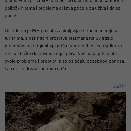
jedinstvena priča BiH, kao period kada je u nizu sumornih
političkih tema i problema država počela da uživa i da se
ponosi.
Odjednom je BiH postala zanimljivija i stranim medijima i
turistima, a naš način proslave plasmana na Svjetsko
prvenstvo najoriginalnija priča. Nogomet je kao rijetko ko
ranije zbližio domovinu i dijasporu. Većina je potisnula
svoje probleme i prepustila se osjećaju posebnog ponosa,
kao da se država ponovo rađa.