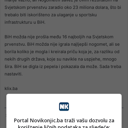
Svjetskom prvenstvu zaradio oko 23 miliona dolara, što bi
trebalo biti iskorišteno za ulaganje u sportsku
infrastrukturu u BiH.
BiH možda nije prošla među 16 najboljih na Svjetskom
prvenstvu. BiH možda nije igrala najljepši nogomet, ali se
borila koliko je mogla i kreirala priču koja je, za razliku od
nekih drugih država, koje su navikle na uspjehe, mnogo
šira. BiH se digla iz pepela i pokazala da može. Sada treba
nastaviti.
klix.ba
Portal Novikonjic.ba traži vašu dozvolu za
korištenje ličnih podataka za sljedeće: