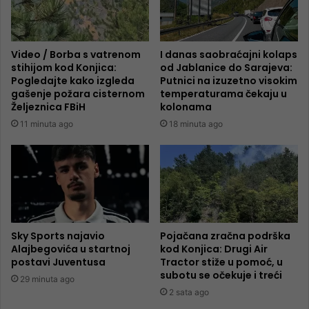
Video / Borba s vatrenom
I danas saobraćajni kolaps
stihijom kod Konjica:
od Jablanice do Sarajeva:
Pogledajte kako izgleda
Putnici na izuzetno visokim
gašenje požara cisternom
temperaturama čekaju u
Željeznica FBiH
kolonama
11 minuta ago
18 minuta ago
Sky Sports najavio
Pojačana zračna podrška
Alajbegovića u startnoj
kod Konjica: Drugi Air
postavi Juventusa
Tractor stiže u pomoć, u
subotu se očekuje i treći
29 minuta ago
2 sata ago