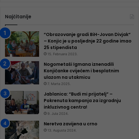
Najčitanije
“Obrazovanje gradi BiH-Jovan Divjak“
– Konjic je u posljednje 22 godine imao
25 ​​stipendista
15. Februara 2023.
Nogometaši Igmana iznenadili
Konjičanke cvijećem i besplatnim
ulazom na utakmicu
7. Marta 2025.
Jablanica: “Budi mi prijatelj” –
Pokrenuta kampanja za izgradnju
inkluzivnog centra!
9. Jula 2024.
Neretva zavijena u crno
13. Augusta 2024.