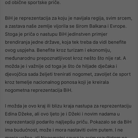
od obične sportske priče.
BiH je reprezentacija za koju je navijala regija, svim srcem,
a zastava naše zemlje vijorila se širom Balkana i Evrope.
Stoga je priča o nastupu BiH jedinstven primjer
brendiranja jedne države, koja tek treba da vidi benefite
ovog uspjeha. Benefite kroz turizam i ekonomiju,
međunarodnu prepoznatljivost kroz nešto što nije rat. A
možda je i važnije od toga je što će hiljade dječaka i
djevojčica sada željeti trenirati nogomet, zavoljet će sport
kroz temelje nacionalnog ponosa koji je kreirala
nogometna reprezentacija BiH.
I možda je ovo kraj ili blizu kraja nastupa za reprezentaciju
Edina Džeke, ali ovo ljeto je i Džeki i novim nadama u
reprezentaciji podarilo najljepšu priču. Pokazalo se da BiH
ima budućnost, može i mora nastaviti ovim putem. I ne
manje važno, ali Nogometni savez je ovim rezultatom na