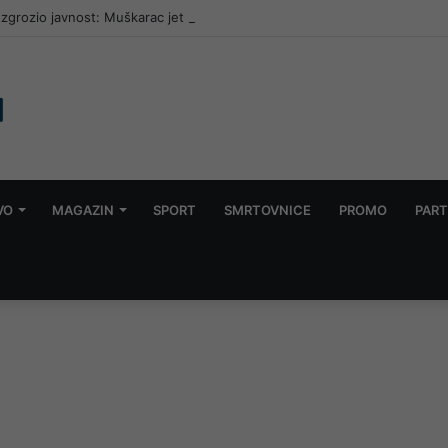
zgrozio javnost: Muškarac jet skijem ometao avione koji su gasili požar
VO
MAGAZIN
SPORT
SMRTOVNICE
PROMO
PART