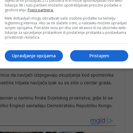
dijeliti te im pristupati 212 partnera ili ih može upotrebljavati ova web-
lokacija. Mi i naši partneri možemo upotrebljavati precizne podatke o
geolociranju.
Popis partnera.
Neki dobavljači mogu obrađivati vaše osobne podatke na temelju
legitimnog interesa. Ako se ne slažete s tim, u nastavku možete upravljati
svojim opcijama. Potražite vezu pri dnu ove stranice ili na izborniku web-
lokacije za upravljanje pristankom ili povlačenje pristanka u postavkama
privatnosti i kolačića.
enih mreža pozvala građane da sportske uspjehe
Upravljanje opcijama
Pristajem
 poštovanje.
kmice da navijači izbjegavaju okupljanje kod spomenika
etine hiljada navijača ipak su se slile u centar grada.
sman u osminu finala Svjetskog prvenstva, gdje bi se
oliko Englezi savladaju Demokratsku Republiku Kongo.