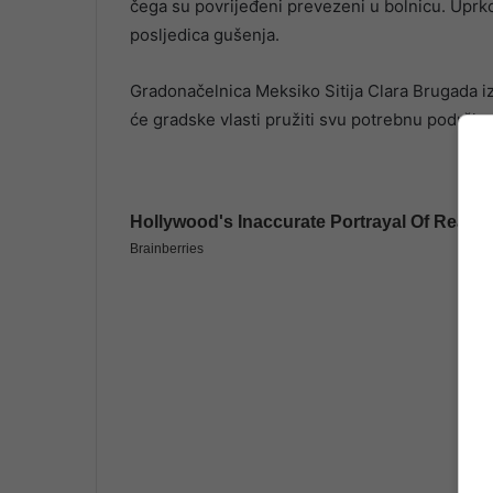
čega su povrijeđeni prevezeni u bolnicu. Uprk
posljedica gušenja.
Gradonačelnica Meksiko Sitija Clara Brugada iz
će gradske vlasti pružiti svu potrebnu podršk