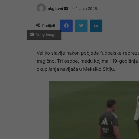
Send
nkglavni
1. Jula 2026.
an
Facebook
Twitter
LinkedIn
email
Podijeli
Getty Images
Veliko slavlje nakon pobjede fudbalske reprez
tragično. Tri osobe, među kojima i 19-godišn
okupljanja navijača u Meksiko Sitiju.