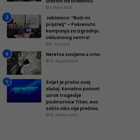
ulazom na utakmicu
7. Marta 2025.
Jablanica: “Budi mi
prijatelj” – Pokrenuta
kampanja za izgradnju
inkluzivnog centra!
9. Jula 2024.
Neretva zavijena u crno
13. Augusta 2024.
Svijet je pratio ovaj
slučaj: Konačno poznat
uzrok tragedije
podmornice Titan, evo
zašto niko nije preživio
16. Oktobra 2025.