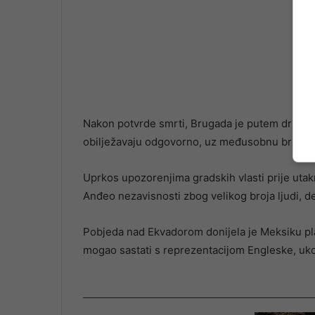
Nakon potvrde smrti, Brugada je putem društv
obilježavaju odgovorno, uz međusobnu brigu i
Uprkos upozorenjima gradskih vlasti prije uta
Anđeo nezavisnosti zbog velikog broja ljudi, des
Pobjeda nad Ekvadorom donijela je Meksiku pla
mogao sastati s reprezentacijom Engleske, uk