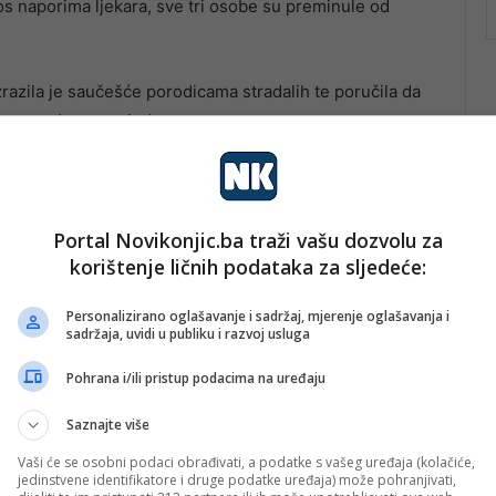
os naporima ljekara, sve tri osobe su preminule od
razila je saučešće porodicama stradalih te poručila da
u u narednom periodu.
Portal Novikonjic.ba traži vašu dozvolu za
korištenje ličnih podataka za sljedeće:
Personalizirano oglašavanje i sadržaj, mjerenje oglašavanja i
sadržaja, uvidi u publiku i razvoj usluga
Pohrana i/ili pristup podacima na uređaju
Saznajte više
Vaši će se osobni podaci obrađivati, a podatke s vašeg uređaja (kolačiće,
jedinstvene identifikatore i druge podatke uređaja) može pohranjivati,