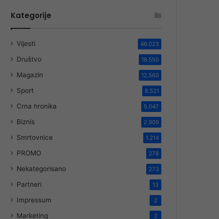
Kategorije
Vijesti
46.023
Društvo
18.550
Magazin
12.560
Sport
8.521
Crna hronika
5.047
Biznis
2.909
Smrtovnice
1.214
PROMO
278
Nekategorisano
273
Partneri
13
Impressum
2
Marketing
2