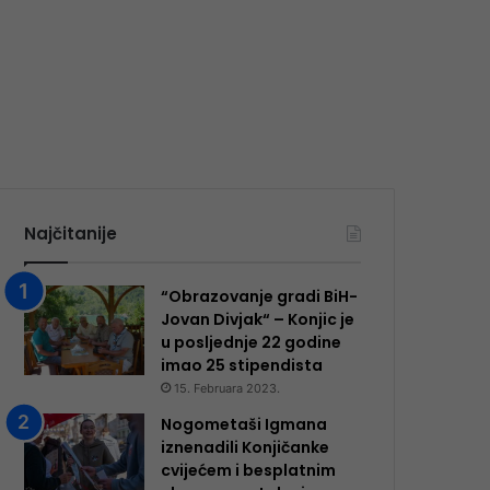
Najčitanije
“Obrazovanje gradi BiH-
Jovan Divjak“ – Konjic je
u posljednje 22 godine
imao 25 ​​stipendista
15. Februara 2023.
Nogometaši Igmana
iznenadili Konjičanke
cvijećem i besplatnim