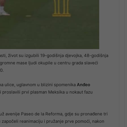
ti, život su izgubili 19-godišnja djevojka, 48-godišnja
gromne mase ljudi okupile u centru grada slaveći
0.
o na ulice, uglavnom u blizini spomenika
Anđeo
bi proslavili prvi plasman Meksika u nokaut fazu
 duž avenije Paseo de la Reforma, gdje su pronađene tri
u započeli reanimaciju i pružanje prve pomoći, nakon