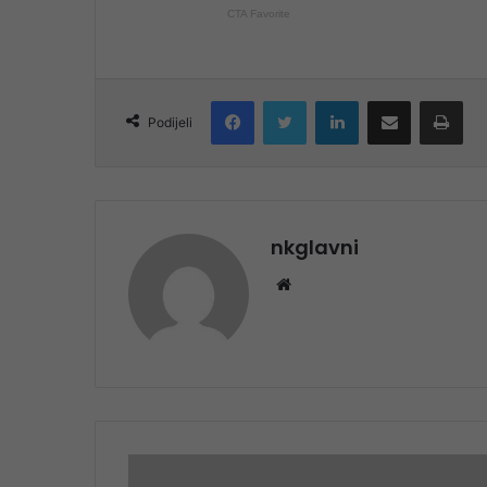
Facebook
Twitter
LinkedIn
Share via Email
Pri
Podijeli
nkglavni
Website