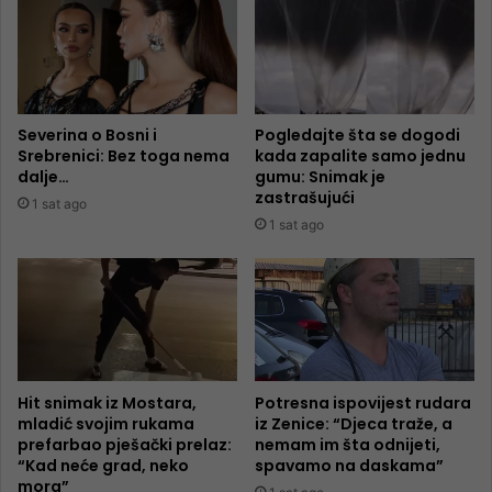
Severina o Bosni i
Pogledajte šta se dogodi
Srebrenici: Bez toga nema
kada zapalite samo jednu
dalje…
gumu: Snimak je
zastrašujući
1 sat ago
1 sat ago
Hit snimak iz Mostara,
Potresna ispovijest rudara
mladić svojim rukama
iz Zenice: “Djeca traže, a
prefarbao pješački prelaz:
nemam im šta odnijeti,
“Kad neće grad, neko
spavamo na daskama”
mora”