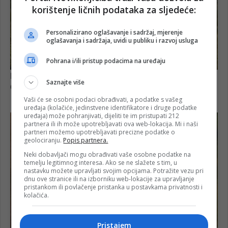
korištenje ličnih podataka za sljedeće:
Personalizirano oglašavanje i sadržaj, mjerenje
oglašavanja i sadržaja, uvidi u publiku i razvoj usluga
Pohrana i/ili pristup podacima na uređaju
Saznajte više
Vaši će se osobni podaci obrađivati, a podatke s vašeg
uređaja (kolačiće, jedinstvene identifikatore i druge podatke
uređaja) može pohranjivati, dijeliti te im pristupati 212
partnera ili ih može upotrebljavati ova web-lokacija. Mi i naši
partneri možemo upotrebljavati precizne podatke o
geolociranju.
Popis partnera.
Neki dobavljači mogu obrađivati vaše osobne podatke na
temelju legitimnog interesa. Ako se ne slažete s tim, u
nastavku možete upravljati svojim opcijama. Potražite vezu pri
dnu ove stranice ili na izborniku web-lokacije za upravljanje
pristankom ili povlačenje pristanka u postavkama privatnosti i
kolačića.
Pristajem