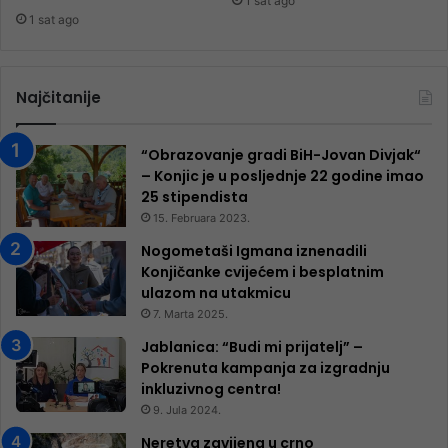
1 sat ago
1 sat ago
Najčitanije
“Obrazovanje gradi BiH-Jovan Divjak“
– Konjic je u posljednje 22 godine imao
25 ​​stipendista
15. Februara 2023.
Nogometaši Igmana iznenadili
Konjičanke cvijećem i besplatnim
ulazom na utakmicu
7. Marta 2025.
Jablanica: “Budi mi prijatelj” –
Pokrenuta kampanja za izgradnju
inkluzivnog centra!
9. Jula 2024.
Neretva zavijena u crno