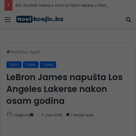
Pet zvučnih imena u utrci za četiri mjesta u Parlamentu BiH
Meni
Pr
Početna
/
Sport
Sport
Svijet
Vijesti
LeBron James napušta Los
Angeles Lakerse nakon
osam godina
Send
nkglavni
1. Jula 2026.
1 minute read
an
email