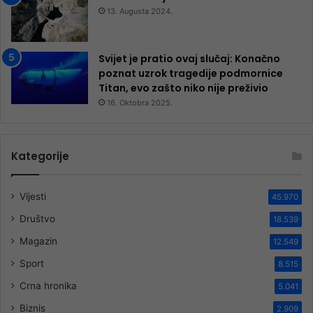
13. Augusta 2024.
Svijet je pratio ovaj slučaj: Konačno
poznat uzrok tragedije podmornice
Titan, evo zašto niko nije preživio
16. Oktobra 2025.
Kategorije
Vijesti
45.970
Društvo
18.539
Magazin
12.549
Sport
8.515
Crna hronika
5.041
Biznis
2.909